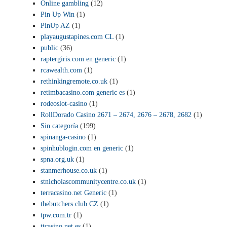
Online gambling
(12)
Pin Up Win
(1)
PinUp AZ
(1)
playaugustapines.com CL
(1)
public
(36)
raptergiris.com en generic
(1)
rcawealth.com
(1)
rethinkingremote.co.uk
(1)
retimbacasino.com generic es
(1)
rodeoslot-casino
(1)
RollDorado Casino 2671 – 2674, 2676 – 2678, 2682
(1)
Sin categoría
(199)
spinanga-casino
(1)
spinhublogin.com en generic
(1)
spna.org.uk
(1)
stanmerhouse.co.uk
(1)
stnicholascommunitycentre.co.uk
(1)
terracasino.net Generic
(1)
thebutchers.club CZ
(1)
tpw.com.tr
(1)
ttcasino.net es
(1)