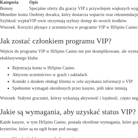
Kategoria
Opis
Bonusy
Specjalne oferty dla graczy VIP z przywilejem większych wy
Menedżer konta
Osobisty doradca, który dostarcza wsparcie oraz rekomendacje
Szybkość wypłat
VIP-owie otrzymują szybszy dostęp do swoich środków.
Wniosek: Korzyści płynące z uczestnictwa w programie VIP w HiSpins Casino są
Jak zostać członkiem programu VIP?
Wejście do programu VIP w HiSpins Casino nie jest skomplikowane, ale wymaga
ekskluzywnego klubu:
Rejestracja konta w HiSpins Casino.
Aktywne uczestnictwo w grach i zakładach.
Kontakt z działem obsługi klienta w celu uzyskania informacji o VIP.
Spełnienie wymagań określonych przez kasyno, jeśli takie istnieją.
Wniosek: Stałymi graczami, którzy wykazują aktywność i lojalność, często ne
Jakie są wymagania, aby uzyskać status VIP?
Każde kasyno, w tym HiSpins Casino, posiada określone wymagania, które grac
kryteriów, które są na ogół brane pod uwagę: