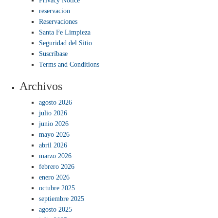
Privacy Notice
reservacion
Reservaciones
Santa Fe Limpieza
Seguridad del Sitio
Suscríbase
Terms and Conditions
Archivos
agosto 2026
julio 2026
junio 2026
mayo 2026
abril 2026
marzo 2026
febrero 2026
enero 2026
octubre 2025
septiembre 2025
agosto 2025