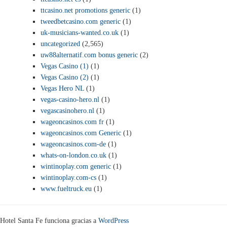
ttcasino.net promotions generic
(1)
tweedbetcasino.com generic
(1)
uk-musicians-wanted.co.uk
(1)
uncategorized
(2,565)
uw88alternatif.com bonus generic
(2)
Vegas Casino (1)
(1)
Vegas Casino (2)
(1)
Vegas Hero NL
(1)
vegas-casino-hero.nl
(1)
vegascasinohero.nl
(1)
wageoncasinos.com fr
(1)
wageoncasinos.com Generic
(1)
wageoncasinos.com-de
(1)
whats-on-london.co.uk
(1)
wintinoplay.com generic
(1)
wintinoplay.com-cs
(1)
www.fueltruck.eu
(1)
Hotel Santa Fe funciona gracias a
WordPress