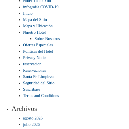
Hotel Thank You
infografía COVID-19
Inicio
Mapa del Sitio
Mapa y Ubicación
Nuestro Hotel
Sobre Nosotros
Ofertas Especiales
Políticas del Hotel
Privacy Notice
reservacion
Reservaciones
Santa Fe Limpieza
Seguridad del Sitio
Suscríbase
Terms and Conditions
Archivos
agosto 2026
julio 2026