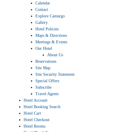
Calendar
Test
Contact
Wien
Explore Camargo
Gallery
Hotel Policies
Maps & Directions
Meetings & Events
Our Hotel
About Us
Reservations
Site Map
Site Security Statement
Special Offers
Subscribe
Travel Agents
Hotel Account
Hotel Booking Search
Hotel Cart
Hotel Checkout
Hotel Rooms