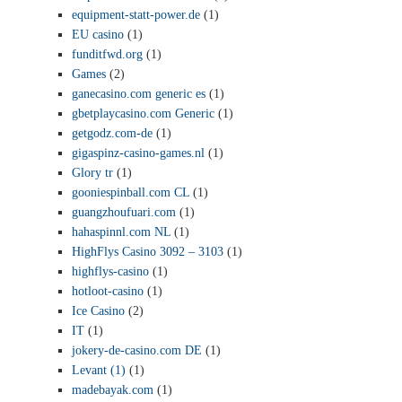
equipment-statt-power.de
(1)
EU casino
(1)
funditfwd.org
(1)
Games
(2)
ganecasino.com generic es
(1)
gbetplaycasino.com Generic
(1)
getgodz.com-de
(1)
gigaspinz-casino-games.nl
(1)
Glory tr
(1)
gooniespinball.com CL
(1)
guangzhoufuari.com
(1)
hahaspinnl.com NL
(1)
HighFlys Casino 3092 – 3103
(1)
highflys-casino
(1)
hotloot-casino
(1)
Ice Casino
(2)
IT
(1)
jokery-de-casino.com DE
(1)
Levant (1)
(1)
madebayak.com
(1)