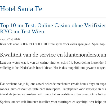
Hotel Santa Fe
Top 10 im Test: Online Casino ohne Verifizie
KYC im Test Wien
mayo 22nd, 2026
Kies ook voor 300% tot €800 + 200 free spins voor extra speelgeld. Speel top sl
Kwaliteit van de service en klantenondersteu
Laat ons weten wat je van dit casino vindt en schrijf je beoordeling hieronder. 
volledig in het Nederlands beschikbaar. Het is dus mogelijk om gewoon te spelen
BONUSES AND PROMOTIONS AT VEGASHERO CASINO
Dat betekent dat je bij ons zowel bekende mechanics (zoals bonus buys en expan
rondes, auto-cashout en instelbare inzetopties. TafelspellenVoor strategie en rus
ideaal als je de casino-sfeer wilt, met chat en real-time uitkomsten. Onze lobby is
Spelers kunnen zelf limieten instellen voor stortingen en speeltijd, wat helpt 