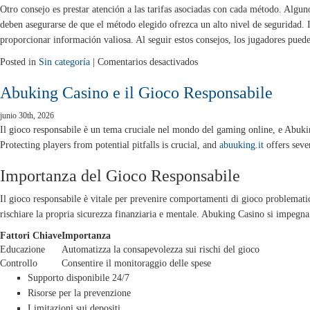
Otro consejo es prestar atención a las tarifas asociadas con cada método. Algu
deben asegurarse de que el método elegido ofrezca un alto nivel de seguridad. 
proporcionar información valiosa. Al seguir estos consejos, los jugadores pueden
en
Posted in
Sin categoría
|
Comentarios desactivados
Opciones
Abuking Casino e il Gioco Responsabile
de
pago
junio 30th, 2026
en
Il gioco responsabile è un tema cruciale nel mondo del gaming online, e Abuking
el
Protecting players from potential pitfalls is crucial, and
abuuking.it
offers seve
mundo
de
Importanza del Gioco Responsabile
iGaming
Il gioco responsabile è vitale per prevenire comportamenti di gioco problematici
rischiare la propria sicurezza finanziaria e mentale. Abuking Casino si impegna
Fattori Chiave
Importanza
Educazione
Automatizza la consapevolezza sui rischi del gioco
Controllo
Consentire il monitoraggio delle spese
Supporto disponibile 24/7
Risorse per la prevenzione
Limitazioni sui depositi