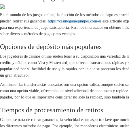
met
andere
En el mundo de los juegos online, la elección de los métodos de pago es crucia
casino’s
pueden retirar sus ganancias,
https://casinogamejumper.com/es
este artículo exp
para una experiencia de juego satisfactoria. Para los interesados en obtener má
sobre diversos métodos de pago y sus ventajas.
Opciones de depósito más populares
Los jugadores de casinos online suelen tener a su disposición una variedad de m
crédito y débito, como Visa y Mastercard, que ofrecen transacciones rápidas y
popularidad por su facilidad de uso y la rapidez con la que se procesan los dep
un gran atractivo.
Asimismo, las transferencias bancarias son una opción válida, aunque suelen 
como una opción viable, ofreciendo un nivel adicional de anonimato y rapidez e
jugador, por lo que es importante considerar no solo la rapidez, sino también la 
Tiempos de procesamiento de retiros
Cuando se trata de retirar ganancias, la velocidad es un aspecto clave que muc
los diferentes métodos de pago. Por ejemplo, los monederos electrónicos suelen 