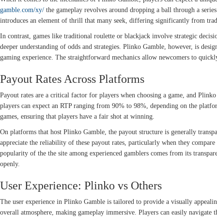
gamble.com/xy/
the gameplay revolves around dropping a ball through a series 
introduces an element of thrill that many seek, differing significantly from tr
In contrast, games like traditional roulette or blackjack involve strategic deci
deeper understanding of odds and strategies. Plinko Gamble, however, is design
gaming experience. The straightforward mechanics allow newcomers to quickly gr
Payout Rates Across Platforms
Payout rates are a critical factor for players when choosing a game, and Plink
players can expect an RTP ranging from 90% to 98%, depending on the platform
games, ensuring that players have a fair shot at winning.
On platforms that host Plinko Gamble, the payout structure is generally transpa
appreciate the reliability of these payout rates, particularly when they compa
popularity of the the site among experienced gamblers comes from its transparen
openly.
User Experience: Plinko vs Others
The user experience in Plinko Gamble is tailored to provide a visually appeali
overall atmosphere, making gameplay immersive. Players can easily navigate th