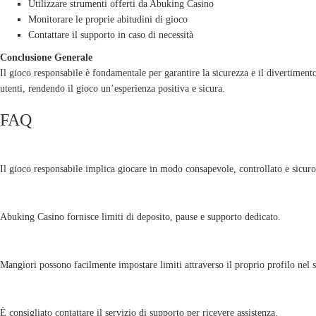
Utilizzare strumenti offerti da Abuking Casino
Monitorare le proprie abitudini di gioco
Contattare il supporto in caso di necessità
Conclusione Generale
Il gioco responsabile è fondamentale per garantire la sicurezza e il divertimen
utenti, rendendo il gioco un’esperienza positiva e sicura.
FAQ
COSA SIGNIFICA GIOCO RESPONSABILE?
Il gioco responsabile implica giocare in modo consapevole, controllato e sicuro
QUALI STRUMENTI OFFRE ABUKING CASINO?
Abuking Casino fornisce limiti di deposito, pause e supporto dedicato.
COME POSSO IMPOSTARE I LIMITI DI GIOCO?
Mangiori possono facilmente impostare limiti attraverso il proprio profilo nel s
COSA DEVO FARE SE SENTO DI AVERE UN PROBLEMA DI GIOC
È consigliato contattare il servizio di supporto per ricevere assistenza.