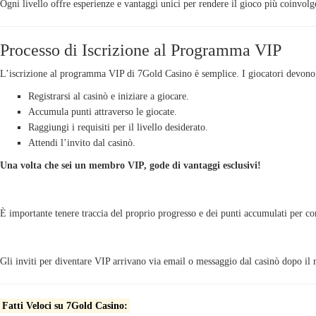
Ogni livello offre esperienze e vantaggi unici per rendere il gioco più coinvolge
Processo di Iscrizione al Programma VIP
L’iscrizione al programma VIP di 7Gold Casino è semplice. I giocatori devono 
Registrarsi al casinò e iniziare a giocare.
Accumula punti attraverso le giocate.
Raggiungi i requisiti per il livello desiderato.
Attendi l’invito dal casinò.
Una volta che sei un membro VIP, gode di vantaggi esclusivi!
CONTROLLA LE TUE STATISTICHE
È importante tenere traccia del proprio progresso e dei punti accumulati per cono
INVITI VIP
Gli inviti per diventare VIP arrivano via email o messaggio dal casinò dopo il
Fatti Veloci su 7Gold Casino: