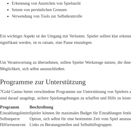
Erkennung von Anzeichen von Spielsucht
Setzen von persönlichen Grenzen
Verwendung von Tools zur Selbstkontrolle
UMGANG MIT VERLUSTEN
Ein wichtiger Aspekt ist der Umgang mit Verlusten. Spieler sollten klar erken
signifikant werden, ist es ratsam, eine Pause einzulegen.
SELBSTSCHUTZMASSNAHMEN
Um Verantwortung zu übernehmen, sollten Spieler Werkzeuge nutzen, die ihnen
Möglichkeit, sich selbst auszuschließen.
Programme zur Unterstützung
7Gold Casino bietet verschiedene Programme zur Unterstützung von Spielern 
sind darauf ausgelegt, sichere Spielumgebungen zu schaffen und Hilfe zu leiste
Programm
Beschreibung
Einzahlungslimits
Spieler können ihr maximales Budget für Einzahlungen festl
Selbstsperre
Option, sich selbst für eine bestimmte Zeit vom Spiel auszus
Hilfsressourcen
Links zu Beratungsstellen und Selbsthilfegruppen.