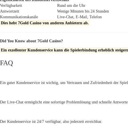
Verfügbarkeit
Rund um die Uhr
Antwortzeit
Wenige Minuten bis 24 Stunden
Kommunikationskanäle
Live-Chat, E-Mail, Telefon
Dies hebt 7Gold Casino von anderen Anbietern ab.
Did You Know about 7Gold Casino?
Ein exzellenter Kundenservice kann die Spielerbindung erheblich steigern
FAQ
WARUM IST EIN GUTER KUNDENSERVICE WICHTIG?
Ein guter Kundenservice ist wichtig, um Vertrauen und Zufriedenheit der Spiel
WELCHE VORTEILE BIETET DER LIVE-CHAT?
Der Live-Chat ermöglicht eine sofortige Problemlösung und schnelle Antworte
WIE ERREICHE ICH DEN KUNDENSERVICE AUSSERHALB DER Ö
Der Kundenservice ist 24/7 verfügbar, also jederzeit erreichbar.