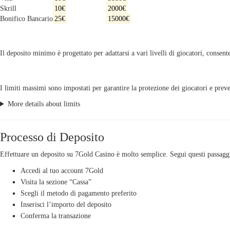
Skrill
10€
2000€
Bonifico Bancario
25€
15000€
DEPOSITO MINIMO
Il deposito minimo è progettato per adattarsi a vari livelli di giocatori, consente
DEPOSITO MASSIMO
I limiti massimi sono impostati per garantire la protezione dei giocatori e preve
More details about limits
Processo di Deposito
Effettuare un deposito su 7Gold Casino è molto semplice. Segui questi passaggi
Accedi al tuo account 7Gold
Visita la sezione “Cassa”
Scegli il metodo di pagamento preferito
Inserisci l’importo del deposito
Conferma la transazione