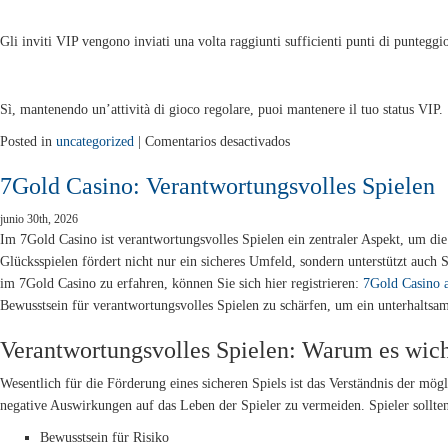
QUANDO RICEVO GLI INVITI PER DIVENTARE VIP?
Gli inviti VIP vengono inviati una volta raggiunti sufficienti punti di punteggi
POSSO MANTENERE IL MIO STATUS VIP?
Sì, mantenendo un’attività di gioco regolare, puoi mantenere il tuo status VIP.
en
Posted in
uncategorized
|
Comentarios desactivados
Il
7Gold Casino: Verantwortungsvolles Spielen
programma
VIP
junio 30th, 2026
di
Im 7Gold Casino ist verantwortungsvolles Spielen ein zentraler Aspekt, um die
7Gold
Glücksspielen fördert nicht nur ein sicheres Umfeld, sondern unterstützt auch
Casino
im 7Gold Casino zu erfahren, können Sie sich hier registrieren:
7Gold Casino 
Bewusstsein für verantwortungsvolles Spielen zu schärfen, um ein unterhaltsame
Verantwortungsvolles Spielen: Warum es wicht
Wesentlich für die Förderung eines sicheren Spiels ist das Verständnis der mög
negative Auswirkungen auf das Leben der Spieler zu vermeiden. Spieler sollte
Bewusstsein für Risiko