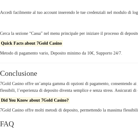
PASSO 1: ACCESSO
Accedi facilmente al tuo account inserendo le tue credenziali nel modulo di log
PASSO 2: NAVIGAZIONE ALLA CASSA
Cerca la sezione “Cassa” nel menu principale per iniziare il processo di deposit
Quick Facts about 7Gold Casino
Metodo di pagamento vario, Deposito minimo da 10€, Supporto 24/7.
Conclusione
7Gold Casino offre un’ampia gamma di opzioni di pagamento, consentendo ai gioc
flessibili, l’esperienza di deposito diventa semplice e senza stress. Assicurati 
Did You Know about 7Gold Casino?
7Gold Casino offre molti metodi di deposito, permettendo la massima flessibili
FAQ
QUALI METODI DI PAGAMENTO SONO ACCETTATI SU 7GOLD C