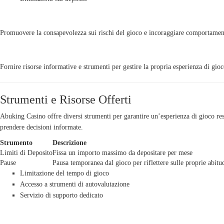
OBIETTIVI DEL GIOCO RESPONSABILE
Promuovere la consapevolezza sui rischi del gioco e incoraggiare comportamenti 
STRATEGIE DI PREVENZIONE
Fornire risorse informative e strumenti per gestire la propria esperienza di gio
Strumenti e Risorse Offerti
Abuking Casino offre diversi strumenti per garantire un’esperienza di gioco res
prendere decisioni informate.
Strumento
Descrizione
Limiti di Deposito
Fissa un importo massimo da depositare per mese
Pause
Pausa temporanea dal gioco per riflettere sulle proprie abitu
Limitazione del tempo di gioco
Accesso a strumenti di autovalutazione
Servizio di supporto dedicato
COME IMPOSTARE I LIMITI