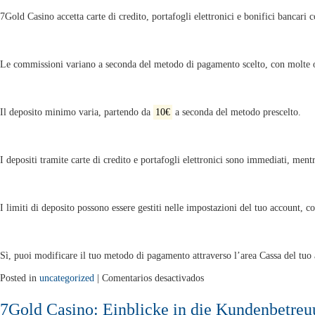
7Gold Casino accetta carte di credito, portafogli elettronici e bonifici bancar
CI SONO COMMISSIONI SUI DEPOSITI A 7GOLD CASINO?
Le commissioni variano a seconda del metodo di pagamento scelto, con molte 
QUAL È IL DEPOSITO MINIMO PER GIOCARE?
Il deposito minimo varia, partendo da
10€
a seconda del metodo prescelto.
QUANTO TEMPO CI VUOLE PER ELABORARE UN DEPOSITO?
I depositi tramite carte di credito e portafogli elettronici sono immediati, ment
COME POSSO GESTIRE I MIEI LIMITI DI DEPOSITO?
I limiti di deposito possono essere gestiti nelle impostazioni del tuo account,
POSSO MODIFICARE IL METODO DI PAGAMENTO IN SEGUITO?
Sì, puoi modificare il tuo metodo di pagamento attraverso l’area Cassa del tuo
en
Posted in
uncategorized
|
Comentarios desactivados
Benvenuti
7Gold Casino: Einblicke in die Kundenbetre
a