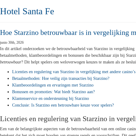
Hotel Santa Fe
Hoe Starzino betrouwbaar is in vergelijking m
junio 30th, 2026
In dit artikel onderzoeken we de betrouwbaarheid van Starzino in vergelijking m
betaalmethoden, klantbeoordelingen en bonussen die beschikbaar zijn bij Starz
betrouwbaar
? Dit helpt spelers om weloverwogen keuzes te maken als ze beslui
Licenties en regulering van Starzino in vergelijking met andere casino’s
Betaalmethoden: Hoe veilig zijn transacties bij Starzino?
Klantbeoordelingen en ervaringen met Starzino
Bonussen en promoties: Wat biedt Starzino aan?
Klantenservice en ondersteuning bij Starzino
Conclusie: Is Starzino een betrouwbare keuze voor spelers?
Licenties en regulering van Starzino in vergel
Een van de belangrijkste aspecten van de betrouwbaarheid van een online casino i
betekent dat het zich moet houden aan strenge regels en voorschriften. Dit geeft