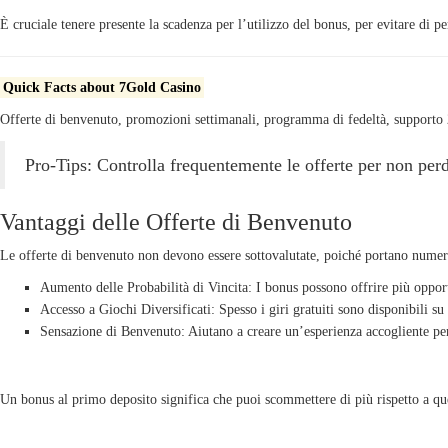
È cruciale tenere presente la scadenza per l’utilizzo del bonus, per evitare di p
Quick Facts about 7Gold Casino
Offerte di benvenuto, promozioni settimanali, programma di fedeltà, supporto 
Pro-Tips: Controlla frequentemente le offerte per non per
Vantaggi delle Offerte di Benvenuto
Le offerte di benvenuto non devono essere sottovalutate, poiché portano numer
Aumento delle Probabilità di Vincita: I bonus possono offrire più opport
Accesso a Giochi Diversificati: Spesso i giri gratuiti sono disponibili su
Sensazione di Benvenuto: Aiutano a creare un’esperienza accogliente per
AUMENTO DELLE PROBABILITÀ DI VINCITA
Un bonus al primo deposito significa che puoi scommettere di più rispetto a qu
ACCESSO A GIOCHI DIVERSIFICATI