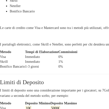
Skrill
Neteller
Bonifico Bancario
CARTE DI CREDITO
Le carte di credito come Visa e Mastercard sono tra i metodi più utilizzati, offr
PORTAFOGLI ELETTRONICI
I portafogli elettronici, come Skrill e Neteller, sono perfetti per chi desidera u
Metodo
Tempi di Elaborazione
Commissioni
Visa
Immediato
0%
Skrill
Immediato
1%
Bonifico Bancario
1-3 giorni
0%
Limiti di Deposito
I limiti di deposito sono una considerazione importante per i giocatori; su 7Gol
variano a seconda del metodo scelto, per esempio:
Metodo
Deposito Minimo
Deposito Massimo
Visa
10€
5000€