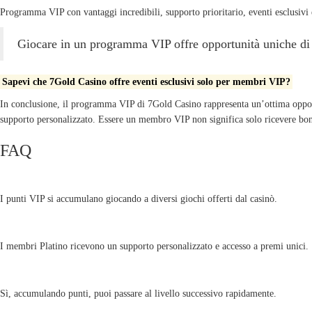
Programma VIP con vantaggi incredibili, supporto prioritario, eventi esclusivi 
Giocare in un programma VIP offre opportunità uniche di 
Sapevi che 7Gold Casino offre eventi esclusivi solo per membri VIP?
In conclusione, il programma VIP di 7Gold Casino rappresenta un’ottima opportu
supporto personalizzato. Essere un membro VIP non significa solo ricevere bon
FAQ
COME SI ACCUMULANO I PUNTI VIP?
I punti VIP si accumulano giocando a diversi giochi offerti dal casinò.
QUALI SONO I VANTAGGI DEL LIVELLO PLATINO?
I membri Platino ricevono un supporto personalizzato e accesso a premi unici.
POSSO PASSARE A UN LIVELLO SUPERIORE FACILMENTE?
Sì, accumulando punti, puoi passare al livello successivo rapidamente.