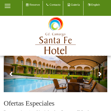
Reserve
Contacto
Galería
English
INICIO
NUESTRO HOTEL
HABITACIONES
EVENTOS Y REUNIONES
EXPLORE CAMARGO
Previous
Next
CONTACTO
GALERÍA
Ofertas Especiales