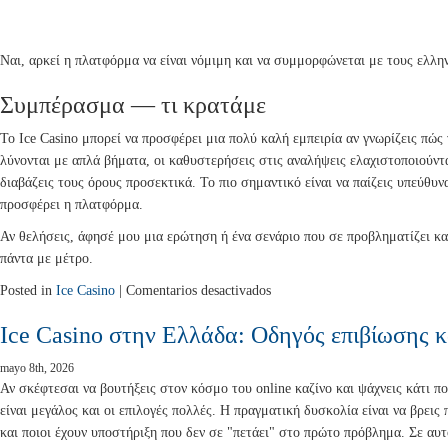
ΜΠΟΡΏ ΝΑ ΠΑΊΖΩ ΝΌΜΙΜΑ ΑΠΌ ΤΗΝ ΕΛΛΆΔΑ;
Ναι, αρκεί η πλατφόρμα να είναι νόμιμη και να συμμορφώνεται με τους ελλην
Συμπέρασμα — τι κρατάμε
Το Ice Casino μπορεί να προσφέρει μια πολύ καλή εμπειρία αν γνωρίζεις πώς
λύνονται με απλά βήματα, οι καθυστερήσεις στις αναλήψεις ελαχιστοποιούντ
διαβάζεις τους όρους προσεκτικά. Το πιο σημαντικό είναι να παίζεις υπεύθυν
προσφέρει η πλατφόρμα.
Αν θελήσεις, άφησέ μου μια ερώτηση ή ένα σενάριο που σε προβληματίζει κα
πάντα με μέτρο.
en
Posted in
Ice Casino
|
Comentarios desactivados
Ice
Ice Casino στην Ελλάδα: Οδηγός επιβίωσης κ
Casino
στην
mayo 8th, 2026
Ελλάδα:
Αν σκέφτεσαι να βουτήξεις στον κόσμο του online καζίνο και ψάχνεις κάτι π
Οδηγός,
είναι μεγάλος και οι επιλογές πολλές. Η πραγματική δυσκολία είναι να βρεις 
Προβλήματα
και ποιοι έχουν υποστήριξη που δεν σε "πετάει" στο πρώτο πρόβλημα. Σε α
και