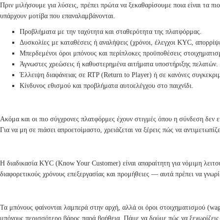
Πριν μιλήσουμε για λύσεις, πρέπει πρώτα να ξεκαθαρίσουμε ποια είναι τα πιο
υπάρχουν μοτίβα που επαναλαμβάνονται.
Προβλήματα με την ταχύτητα και σταθερότητα της πλατφόρμας.
Δυσκολίες με καταθέσεις ή αναλήψεις (χρόνοι, έλεγχοι KYC, απορρίψε
Μπερδεμένοι όροι μπόνους και περίπλοκες προϋποθέσεις στοιχηματισ
Άγνωστες χρεώσεις ή καθυστερημένα αιτήματα υποστήριξης πελατών.
Έλλειψη διαφάνειας σε RTP (Return to Player) ή σε κανόνες συγκεκρι
Κίνδυνος εθισμού και προβλήματα αυτοελέγχου στο παιχνίδι.
ΠΡΟΒΛΉΜΑΤΑ ΤΕΧΝΙΚΉΣ ΦΎΣΗΣ
Ακόμα και οι πιο σύγχρονες πλατφόρμες έχουν στιγμές όπου η σύνδεση δεν ε
Για να μη σε πιάσει απροετοίμαστο, χρειάζεται να ξέρεις πώς να αντιμετωπίζε
ΠΡΟΒΛΉΜΑΤΑ ΜΕ ΠΛΗΡΩΜΈΣ ΚΑΙ ΤΑΥΤΟΠΟΊΗΣΗ
Η διαδικασία KYC (Know Your Customer) είναι απαραίτητη για νόμιμη λειτο
διαφορετικούς χρόνους επεξεργασίας και προμήθειες — αυτά πρέπει να γνωρίζ
ΠΡΟΒΛΉΜΑΤΑ ΜΕ ΜΠΌΝΟΥΣ
Τα μπόνους φαίνονται λαμπερά στην αρχή, αλλά οι όροι στοιχηματισμού (wage
μπόνους περισσότερο βάρος παρά βοήθεια. Πάμε να δούμε πώς να ξεχωρίζεις