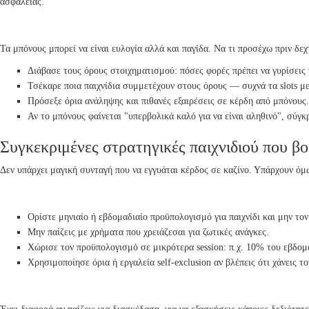
ασφαλείας.
3. ΜΠΌΝΟΥΣ — ΠΏΣ ΝΑ ΕΠΙΛΈΓΕΙΣ ΈΞΥΠΝΑ
Τα μπόνους μπορεί να είναι ευλογία αλλά και παγίδα. Να τι προσέχω πριν δε
Διάβασε τους όρους στοιχηματισμού: πόσες φορές πρέπει να γυρίσεις 
Τσέκαρε ποια παιχνίδια συμμετέχουν στους όρους — συχνά τα slots μ
Πρόσεξε όρια ανάληψης και πιθανές εξαιρέσεις σε κέρδη από μπόνους.
Αν το μπόνους φαίνεται "υπερβολικά καλό για να είναι αληθινό", σύγ
Συγκεκριμένες στρατηγικές παιχνιδιού που β
Δεν υπάρχει μαγική συνταγή που να εγγυάται κέρδος σε καζίνο. Υπάρχουν όμ
ΔΙΑΧΕΊΡΙΣΗ ΤΡΑΠΕΖΙΚΟΎ ΛΟΓΑΡΙΑΣΜΟΎ (BANKROLL)
Ορίστε μηνιαίο ή εβδομαδιαίο προϋπολογισμό για παιχνίδι και μην το
Μην παίζεις με χρήματα που χρειάζεσαι για ζωτικές ανάγκες.
Χώρισε τον προϋπολογισμό σε μικρότερα session: π.χ. 10% του εβδομα
Χρησιμοποίησε όρια ή εργαλεία self-exclusion αν βλέπεις ότι χάνεις το
ΕΠΙΛΟΓΉ ΠΑΙΧΝΙΔΙΟΎ ΑΝΆΛΟΓΑ ΜΕ ΣΤΌΧΟ