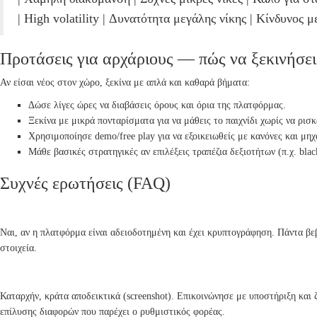
| High volatility | Δυνατότητα μεγάλης νίκης | Κίνδυνος
Προτάσεις για αρχάριους — πώς να ξεκινήσε
Αν είσαι νέος στον χώρο, ξεκίνα με απλά και καθαρά βήματα:
Δώσε λίγες ώρες να διαβάσεις όρους και όρια της πλατφόρμας.
Ξεκίνα με μικρά πονταρίσματα για να μάθεις το παιχνίδι χωρίς να ρισκ
Χρησιμοποίησε demo/free play για να εξοικειωθείς με κανόνες και μη
Μάθε βασικές στρατηγικές αν επιλέξεις τραπέζια δεξιοτήτων (π.χ. blac
Συχνές ερωτήσεις (FAQ)
ΕΊΝΑΙ ΑΣΦΑΛΈΣ ΝΑ ΒΆΛΩ ΤΑ ΣΤΟΙΧΕΊΑ ΤΡΑΠΈΖΗΣ ΜΟΥ;
Ναι, αν η πλατφόρμα είναι αδειοδοτημένη και έχει κρυπτογράφηση. Πάντα βεβ
στοιχεία.
ΤΙ ΓΊΝΕΤΑΙ ΑΝ ΘΕΩΡΉΣΩ ΆΔΙΚΟ ΈΝΑ ΑΠΟΤΈΛΕΣΜΑ;
Καταρχήν, κράτα αποδεικτικά (screenshot). Επικοινώνησε με υποστήριξη και ζ
επίλυσης διαφορών που παρέχει ο ρυθμιστικός φορέας.