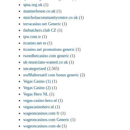
spna.org.uk
(1)
stanmerhouse.co.uk
(1)
stnicholascommunitycentre.co.uk
(1)
terracasino.net Generic
(1)
thebutchers.club CZ
(1)
tpw.com.tr
(1)
ttcasino.net es
(1)
ttcasino.net promotions generic
(1)
tweedbetcasino.com generic
(1)
uk-musicians-wanted.co.uk
(1)
uncategorized
(2,565)
uw88alternatif.com bonus generic
(2)
Vegas Casino (1)
(1)
Vegas Casino (2)
(1)
Vegas Hero NL
(1)
vegas-casino-hero.nl
(1)
vegascasinohero.nl
(1)
wageoncasinos.com fr
(1)
wageoncasinos.com Generic
(1)
wageoncasinos.com-de
(1)