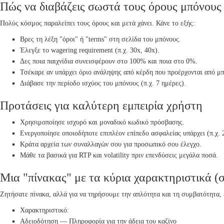
Πώς να διαβάζεις σωστά τους όρους μπόνους
Πολύς κόσμος παραλείπει τους όρους και μετά χάνει. Κάνε το εξής:
Βρες τη λέξη "όροι" ή "terms" στη σελίδα του μπόνους.
Έλεγξε το wagering requirement (π.χ. 30x, 40x).
Δες ποια παιχνίδια συνεισφέρουν στο 100% και ποια στο 0%.
Τσέκαρε αν υπάρχει όριο ανάληψης από κέρδη που προέρχονται από μ
Διάβασε την περίοδο ισχύος του μπόνους (π.χ. 7 ημέρες).
Προτάσεις για καλύτερη εμπειρία χρήστη
Χρησιμοποίησε ισχυρό και μοναδικό κωδικό πρόσβασης.
Ενεργοποίησε οποιοδήποτε επιπλέον επίπεδο ασφαλείας υπάρχει (π.χ. 
Κράτα αρχεία των συναλλαγών σου για προσωπικό σου έλεγχο.
Μάθε τα βασικά για RTP και volatility πριν επενδύσεις μεγάλα ποσά.
Μια "πίνακας" με τα κύρια χαρακτηριστικά 
Ζητήσατε πίνακα, αλλά για να τηρήσουμε την απλότητα και τη συμβατότητα, 
Χαρακτηριστικό:
Αδειοδότηση — Πληροφορία για την άδεια του καζίνο