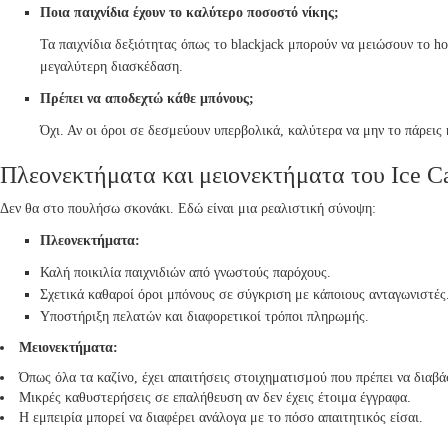
Ποια παιχνίδια έχουν το καλύτερο ποσοστό νίκης;
Τα παιχνίδια δεξιότητας όπως το blackjack μπορούν να μειώσουν το ho
μεγαλύτερη διασκέδαση.
Πρέπει να αποδεχτώ κάθε μπόνους;
Όχι. Αν οι όροι σε δεσμεύουν υπερβολικά, καλύτερα να μην το πάρεις κ
Πλεονεκτήματα και μειονεκτήματα του Ice Ca
Δεν θα στο πουλήσω σκονάκι. Εδώ είναι μια ρεαλιστική σύνοψη:
Πλεονεκτήματα:
Καλή ποικιλία παιχνιδιών από γνωστούς παρόχους.
Σχετικά καθαροί όροι μπόνους σε σύγκριση με κάποιους ανταγωνιστές
Υποστήριξη πελατών και διαφορετικοί τρόποι πληρωμής.
Μειονεκτήματα:
Όπως όλα τα καζίνο, έχει απαιτήσεις στοιχηματισμού που πρέπει να διαβά
Μικρές καθυστερήσεις σε επαλήθευση αν δεν έχεις έτοιμα έγγραφα.
Η εμπειρία μπορεί να διαφέρει ανάλογα με το πόσο απαιτητικός είσαι.