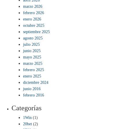
abril 2026
marzo 2026
febrero 2026
enero 2026
octubre 2025
septiembre 2025
agosto 2025
julio 2025
junio 2025
mayo 2025
marzo 2025
febrero 2025
enero 2025
diciembre 2024
junio 2016
febrero 2016
Categorías
1Win
(1)
20bet
(2)