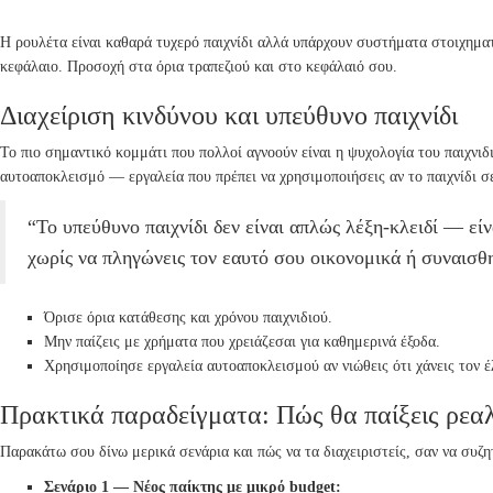
ΡΟΥΛΈΤΑ ΚΑΙ ΆΛΛΕΣ ΕΠΙΛΟΓΈΣ
Η ρουλέτα είναι καθαρά τυχερό παιχνίδι αλλά υπάρχουν συστήματα στοιχηματ
κεφάλαιο. Προσοχή στα όρια τραπεζιού και στο κεφάλαιό σου.
Διαχείριση κινδύνου και υπεύθυνο παιχνίδι
Το πιο σημαντικό κομμάτι που πολλοί αγνοούν είναι η ψυχολογία του παιχνιδι
αυτοαποκλεισμό — εργαλεία που πρέπει να χρησιμοποιήσεις αν το παιχνίδι σε 
“Το υπεύθυνο παιχνίδι δεν είναι απλώς λέξη-κλειδί — εί
χωρίς να πληγώνεις τον εαυτό σου οικονομικά ή συναισθ
Όρισε όρια κατάθεσης και χρόνου παιχνιδιού.
Μην παίζεις με χρήματα που χρειάζεσαι για καθημερινά έξοδα.
Χρησιμοποίησε εργαλεία αυτοαποκλεισμού αν νιώθεις ότι χάνεις τον έ
Πρακτικά παραδείγματα: Πώς θα παίξεις ρεαλ
Παρακάτω σου δίνω μερικά σενάρια και πώς να τα διαχειριστείς, σαν να συζη
Σενάριο 1 — Νέος παίκτης με μικρό budget: