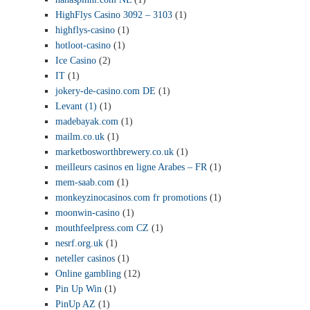
HighFlys Casino 3092 – 3103
(1)
highflys-casino
(1)
hotloot-casino
(1)
Ice Casino
(2)
IT
(1)
jokery-de-casino.com DE
(1)
Levant (1)
(1)
madebayak.com
(1)
mailm.co.uk
(1)
marketbosworthbrewery.co.uk
(1)
meilleurs casinos en ligne Arabes – FR
(1)
mem-saab.com
(1)
monkeyzinocasinos.com fr promotions
(1)
moonwin-casino
(1)
mouthfeelpress.com CZ
(1)
nesrf.org.uk
(1)
neteller casinos
(1)
Online gambling
(12)
Pin Up Win
(1)
PinUp AZ
(1)