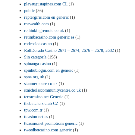
playaugustapines.com CL
(1)
public
(36)
raptergiris.com en generic
(1)
rcawealth.com
(1)
rethinkingremote.co.uk
(1)
retimbacasino.com generic es
(1)
rodeoslot-casino
(1)
RollDorado Casino 2671 – 2674, 2676 – 2678, 2682
(1)
Sin categoría
(198)
spinanga-casino
(1)
spinhublogin.com en generic
(1)
spna.org.uk
(1)
stanmerhouse.co.uk
(1)
stnicholascommunitycentre.co.uk
(1)
terracasino.net Generic
(1)
thebutchers.club CZ
(1)
tpw.com.tr
(1)
ttcasino.net es
(1)
ttcasino.net promotions generic
(1)
tweedbetcasino.com generic
(1)