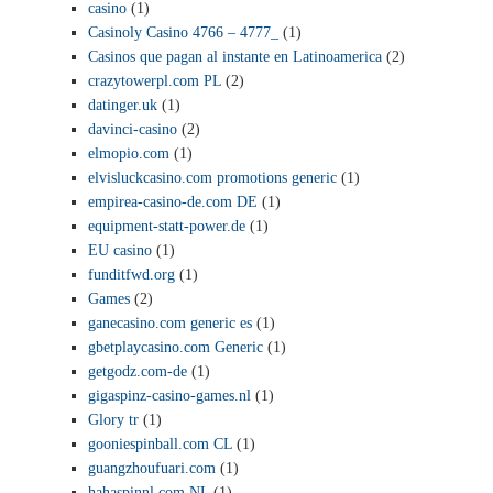
casino
(1)
Casinoly Casino 4766 – 4777_
(1)
Casinos que pagan al instante en Latinoamerica
(2)
crazytowerpl.com PL
(2)
datinger.uk
(1)
davinci-casino
(2)
elmopio.com
(1)
elvisluckcasino.com promotions generic
(1)
empirea-casino-de.com DE
(1)
equipment-statt-power.de
(1)
EU casino
(1)
funditfwd.org
(1)
Games
(2)
ganecasino.com generic es
(1)
gbetplaycasino.com Generic
(1)
getgodz.com-de
(1)
gigaspinz-casino-games.nl
(1)
Glory tr
(1)
gooniespinball.com CL
(1)
guangzhoufuari.com
(1)
hahaspinnl.com NL
(1)