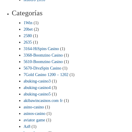
Categorías
1Win
(1)
20bet
(2)
2580
(1)
2635
(1)
3164-HiSpins Casino
(1)
3368-Boomzino Casino
(1)
5610-Boomzino Casino
(1)
5670-DivaSpin Casino
(1)
7Gold Casino 1200 – 1202
(1)
abuking-casino3
(1)
abuking-casino4
(3)
abuking-casino5
(1)
akibawincasinos.com fr
(1)
asino-casino
(1)
asinos-casino
(1)
aviator game
(1)
Az8
(1)