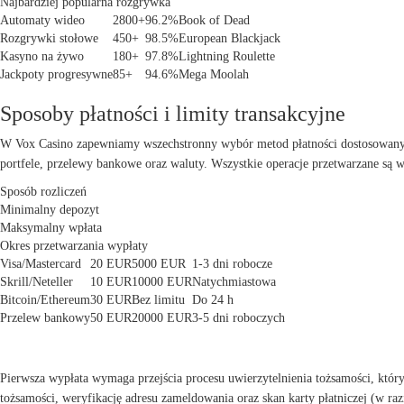
Najbardziej popularna rozgrywka
Automaty wideo
2800+
96.2%
Book of Dead
Rozgrywki stołowe
450+
98.5%
European Blackjack
Kasyno na żywo
180+
97.8%
Lightning Roulette
Jackpoty progresywne
85+
94.6%
Mega Moolah
Sposoby płatności i limity transakcyjne
W Vox Casino zapewniamy wszechstronny wybór metod płatności dostosowanych
portfele, przelewy bankowe oraz waluty. Wszystkie operacje przetwarzane są 
Sposób rozliczeń
Minimalny depozyt
Maksymalny wpłata
Okres przetwarzania wypłaty
Visa/Mastercard
20 EUR
5000 EUR
1-3 dni robocze
Skrill/Neteller
10 EUR
10000 EUR
Natychmiastowa
Bitcoin/Ethereum
30 EUR
Bez limitu
Do 24 h
Przelew bankowy
50 EUR
20000 EUR
3-5 dni roboczych
POLITYKA WYPŁAT I WERYFIKACJA RACHUNKU
Pierwsza wypłata wymaga przejścia procesu uwierzytelnienia tożsamości, kt
tożsamości, weryfikację adresu zameldowania oraz skan karty płatniczej (w ra