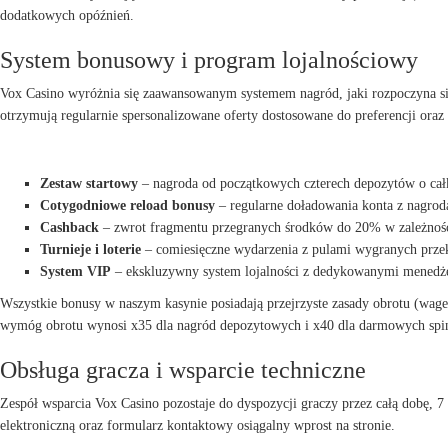
dodatkowych opóźnień.
System bonusowy i program lojalnościowy
Vox Casino wyróżnia się zaawansowanym systemem nagród, jaki rozpoczyna się
otrzymują regularnie spersonalizowane oferty dostosowane do preferencji oraz 
STRUKTURA BONUSÓW
Zestaw startowy
– nagroda od początkowych czterech depozytów o cał
Cotygodniowe reload bonusy
– regularne doładowania konta z nagr
Cashback
– zwrot fragmentu przegranych środków do 20% w zależnośc
Turnieje i loterie
– comiesięczne wydarzenia z pulami wygranych prz
System VIP
– ekskluzywny system lojalności z dedykowanymi menedż
Wszystkie bonusy w naszym kasynie posiadają przejrzyste zasady obrotu (wage
wymóg obrotu wynosi x35 dla nagród depozytowych i x40 dla darmowych spi
Obsługa gracza i wsparcie techniczne
Zespół wsparcia Vox Casino pozostaje do dyspozycji graczy przez całą dobę, 
elektroniczną oraz formularz kontaktowy osiągalny wprost na stronie.