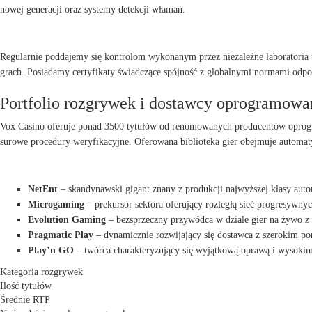
nowej generacji oraz systemy detekcji włamań.
CERTYFIKATY I AUDYTY NIEZALEŻNE
Regularnie poddajemy się kontrolom wykonanym przez niezależne laboratoria 
grach. Posiadamy certyfikaty świadczące spójność z globalnymi normami odpo
Portfolio rozgrywek i dostawcy oprogramowa
Vox Casino oferuje ponad 3500 tytułów od renomowanych producentów oprogr
surowe procedury weryfikacyjne. Oferowana biblioteka gier obejmuje automaty
GŁÓWNI PRODUCENCI OPROGRAMOWANIA
NetEnt
– skandynawski gigant znany z produkcji najwyższej klasy au
Microgaming
– prekursor sektora oferujący rozległą sieć progresywn
Evolution Gaming
– bezsprzeczny przywódca w dziale gier na żywo z
Pragmatic Play
– dynamicznie rozwijający się dostawca z szerokim por
Play’n GO
– twórca charakteryzujący się wyjątkową oprawą i wysok
Kategoria rozgrywek
Ilość tytułów
Średnie RTP