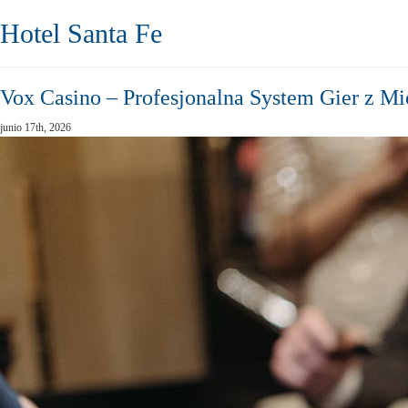
Hotel Santa Fe
Vox Casino – Profesjonalna System Gier z 
junio 17th, 2026