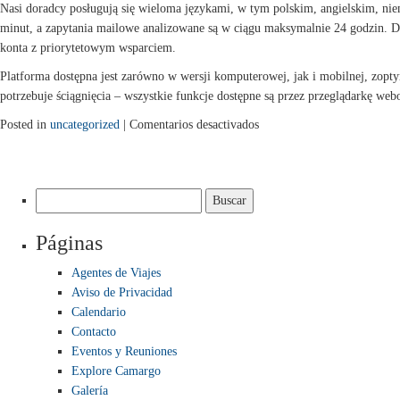
Nasi doradcy posługują się wieloma językami, w tym polskim, angielskim, ni
minut, a zapytania mailowe analizowane są w ciągu maksymalnie 24 godzin.
konta z priorytetowym wsparciem.
Platforma dostępna jest zarówno w wersji komputerowej, jak i mobilnej, zop
potrzebuje ściągnięcia – wszystkie funkcje dostępne są przez przeglądarkę web
en
Posted in
uncategorized
|
Comentarios desactivados
Vox
Casino
–
Buscar:
Profesjonalna
System
Páginas
Gier
z
Agentes de Viajes
Międzynarodową
Aviso de Privacidad
Zezwoleniem
Calendario
Contacto
Eventos y Reuniones
Explore Camargo
Galería