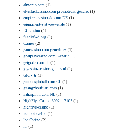
elmopio.com
(1)
elvisluckcasino.com promotions generic
(1)
empirea-casino-de.com DE
(1)
equipment-statt-power.de
(1)
EU casino
(1)
funditfwd.org
(1)
Games
(2)
ganecasino.com generic es
(1)
gbetplaycasino.com Generic
(1)
getgodz.com-de
(1)
gigaspinz-casino-games.nl
(1)
Glory tr
(1)
gooniespinball.com CL
(1)
guangzhoufuari.com
(1)
hahaspinnl.com NL
(1)
HighFlys Casino 3092 – 3103
(1)
highflys-casino
(1)
hotloot-casino
(1)
Ice Casino
(2)
IT
(1)