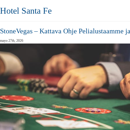
Hotel Santa Fe
StoneVegas – Kattava Ohje Pelialustaamme j
mayo 27th, 2026