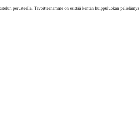
stelun perusteella. Tavoitteenamme on esittää kentän huippuluokan pelielämys lii