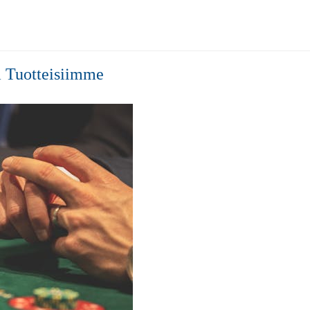
a Tuotteisiimme