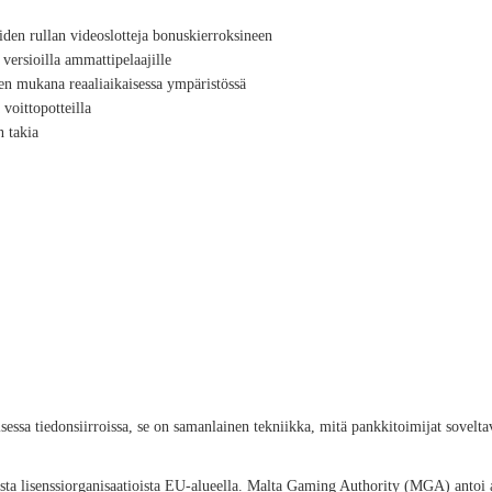
iiden rullan videoslotteja bonuskierroksineen
 versioilla ammattipelaajille
en mukana reaaliaikaisessa ympäristössä
 voittopotteilla
n takia
sa tiedonsiirroissa, se on samanlainen tekniikka, mitä pankkitoimijat soveltava
ta lisenssiorganisaatioista EU-alueella. Malta Gaming Authority (MGA) antoi a