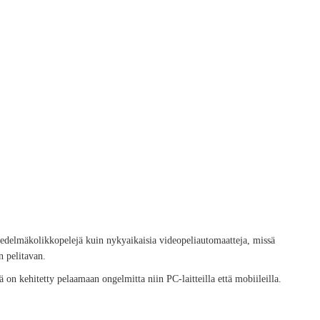
 hedelmäkolikkopelejä kuin nykyaikaisia videopeliautomaatteja, missä
n pelitavan.
ä on kehitetty pelaamaan ongelmitta niin PC-laitteilla että mobiileilla.