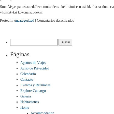
StoneVegas panostaa edelleen tuotteidensa kehittämiseen asiakkailta saadun arvo
yhdistetyksi kokonaisuudeksi.
en
Posted in
uncategorized
|
Comentarios desactivados
StoneVegas
–
Kattava
Buscar:
Ohje
Pelialustaamme
Páginas
ja
Tuotteisiimme
Agentes de Viajes
Aviso de Privacidad
Calendario
Contacto
Eventos y Reuniones
Explore Camargo
Galería
Habitaciones
Home
Accommodation