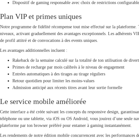
Dispositif de gaming responsable avec choix de restrictions configurabl
Plan VIP et primes uniques
Notre programme de fidélité récompense tout mise effectué sur la plateforme. 
niveaux, activant graduellement des avantages exceptionnels. Les adhérents VIP
de profil attitré et de convocations à des events uniques.
Les avantages additionnelles incluent :
Rakeback de la semaine calculé sur la totalité de ton utilisation de diver
Primes de recharge par mois calibrés à le niveau de engagement
Entrées automatiques à des tirages au tirage réguliers
Retour quotidien pour limiter les moins-values
Admission anticipé aux récents titres avant leur sortie formelle
Le service mobile améliorée
Cette interface a été créée suivant les concepts du responsive design, garantiss
téléphone ou une tablette, via iOS ou OS Android, vous jouirez d’une seule navi
plateforme par ton browser préféré pour entamer à gaming instantanément.
Les rendements de notre édition mobile concurrencent avec les performances de