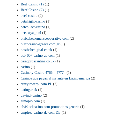
Beef Casino (1)
(1)
Beef Casino (2)
(1)
beef-casino
(2)
betalright-casino
(1)
betcollect-casino
(1)
betsixtyapp.nl
(1)
biaicakewomenscooperative.com
(2)
bizzocasino-greece.com.gr
(1)
bossbabedigital.co.uk
(1)
bsb-007-casino-au.com
(1)
caragordacantina.co.uk
(1)
casino
(1)
Casinoly Casino 4766 – 4777_
(1)
Casinos que pagan al instante en Latinoamerica
(2)
crazytowerpl.com PL
(2)
datinger.uk
(1)
davinci-casino
(2)
elmopio.com
(1)
elvisluckcasino.com promotions generic
(1)
empirea-casino-de.com DE
(1)