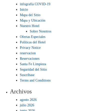
infografía COVID-19
Inicio
Mapa del Sitio
Mapa y Ubicación
Nuestro Hotel
Sobre Nosotros
Ofertas Especiales
Políticas del Hotel
Privacy Notice
reservacion
Reservaciones
Santa Fe Limpieza
Seguridad del Sitio
Suscríbase
Terms and Conditions
Archivos
agosto 2026
julio 2026
junio 2026