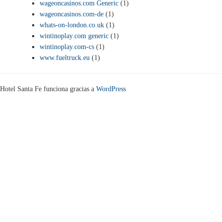
wageoncasinos.com Generic
(1)
wageoncasinos.com-de
(1)
whats-on-london.co.uk
(1)
wintinoplay.com generic
(1)
wintinoplay.com-cs
(1)
www.fueltruck.eu
(1)
Hotel Santa Fe funciona gracias a
WordPress