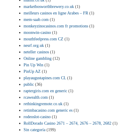
mailm.co.uk
(1)
marketbosworthbrewery.co.uk
(1)
meilleurs casinos en ligne Arabes – FR
(1)
mem-saab.com
(1)
monkeyzinocasinos.com fr promotions
(1)
moonwin-casino
(1)
mouthfeelpress.com CZ
(1)
nesrf.org.uk
(1)
neteller casinos
(1)
Online gambling
(12)
Pin Up Win
(1)
PinUp AZ
(1)
playaugustapines.com CL
(1)
public
(36)
raptergiris.com en generic
(1)
rcawealth.com
(1)
rethinkingremote.co.uk
(1)
retimbacasino.com generic es
(1)
rodeoslot-casino
(1)
RollDorado Casino 2671 – 2674, 2676 – 2678, 2682
(1)
Sin categoría
(199)