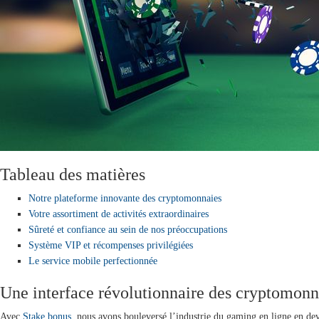
Tableau des matières
Notre plateforme innovante des cryptomonnaies
Votre assortiment de activités extraordinaires
Sûreté et confiance au sein de nos préoccupations
Système VIP et récompenses privilégiées
Le service mobile perfectionnée
Une interface révolutionnaire des cryptomonn
Avec
Stake bonus
, nous avons bouleversé l’industrie du gaming en ligne en dev