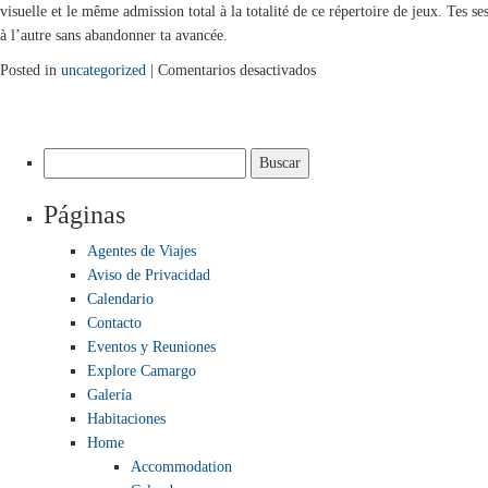
visuelle et le même admission total à la totalité de ce répertoire de jeux. Tes
à l’autre sans abandonner ta avancée.
en
Posted in
uncategorized
|
Comentarios desactivados
Stake
Gaming
:
Buscar:
Votre
propre
Páginas
Plateforme
Premium
Agentes de Viajes
vers
Aviso de Privacidad
les
Calendario
Jeux
Contacto
en
Eventos y Reuniones
Direct
Explore Camargo
Galería
Habitaciones
Home
Accommodation