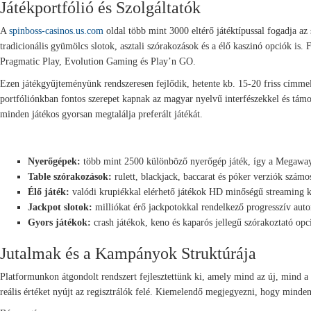
Játékportfólió és Szolgáltatók
A
spinboss-casinos.us.com
oldal több mint 3000 eltérő játéktípussal fogadja a
tradicionális gyümölcs slotok, asztali szórakozások és a élő kaszinó opciók is.
Pragmatic Play, Evolution Gaming és Play’n GO.
Ezen játékgyűjteményünk rendszeresen fejlődik, hetente kb. 15-20 friss címmel 
portfóliónkban fontos szerepet kapnak az magyar nyelvű interfészekkel és támogat
minden játékos gyorsan megtalálja preferált játékát.
KEDVELT TÍPUSOK
Nyerőgépek:
több mint 2500 különböző nyerőgép játék, így a Megaways 
Table szórakozások:
rulett, blackjack, baccarat és póker verziók számo
Élő játék:
valódi krupiékkal elérhető játékok HD minőségű streaming k
Jackpot slotok:
milliókat érő jackpotokkal rendelkező progresszív aut
Gyors játékok:
crash játékok, keno és kaparós jellegű szórakoztató opc
Jutalmak és a Kampányok Struktúrája
Platformunkon átgondolt rendszert fejlesztettünk ki, amely mind az új, mind 
reális értéket nyújt az regisztrálók felé. Kiemelendő megjegyezni, hogy minden