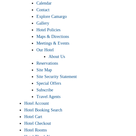
Calendar
Contact
Explore Camargo
Gallery
Hotel Policies
Maps & Directions
Meetings & Events
Our Hotel
About Us
Reservations
Site Map
Site Security Statement
Special Offers
Subscribe
Travel Agents
Hotel Account
Hotel Booking Search
Hotel Cart
Hotel Checkout
Hotel Rooms