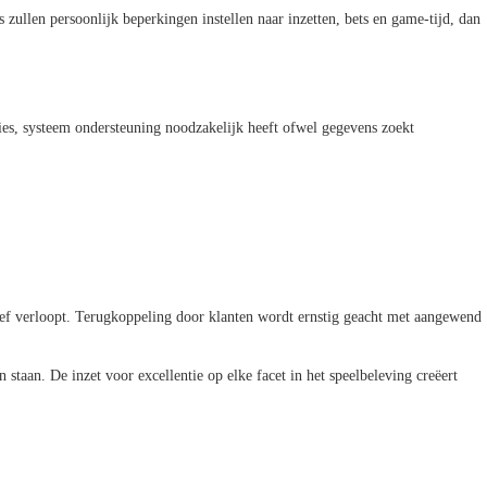
ullen persoonlijk beperkingen instellen naar inzetten, bets en game-tijd, dan
ies, systeem ondersteuning noodzakelijk heeft ofwel gegevens zoekt
ef verloopt. Terugkoppeling door klanten wordt ernstig geacht met aangewend
staan. De inzet voor excellentie op elke facet in het speelbeleving creëert