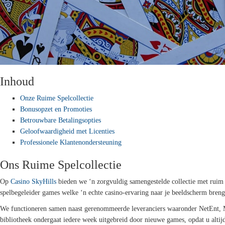
Inhoud
Onze Ruime Spelcollectie
Bonusopzet en Promoties
Betrouwbare Betalingsopties
Geloofwaardigheid met Licenties
Professionele Klantenondersteuning
Ons Ruime Spelcollectie
Op
Casino SkyHills
bieden we ‘n zorgvuldig samengestelde collectie met ruim d
spelbegeleider games welke ‘n echte casino-ervaring naar je beeldscherm breng
We functioneren samen naast gerenommeerde leveranciers waaronder NetEnt, M
bibliotheek ondergaat iedere week uitgebreid door nieuwe games, opdat u altijd 