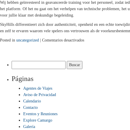
Wij hebben geïnvesteerd in geavanceerde training voor het personeel, zodat iede
het platform. Of het nu gaat om het verhelpen van technische problemen, het 
voor jullie klaar met deskundige begeleiding.
SkyHills differentieert zich door authenticiteit, openheid en een echte toewi
en zelf te ervaren waarom vele spelers ons vertrouwen als de voorkeursbestem
en
Posted in
uncategorized
|
Comentarios desactivados
SkyHills
Casino:
Je
Buscar:
Uiteindelijke
Locatie
Páginas
voor
Hoogwaardige
Agentes de Viajes
Online
Aviso de Privacidad
Gaming
Calendario
Contacto
Eventos y Reuniones
Explore Camargo
Galería