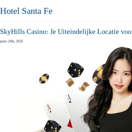
Hotel Santa Fe
SkyHills Casino: Je Uiteindelijke Locatie v
junio 26th, 2026