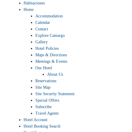
Habitaciones
Home
Accommodation
Calendar
Contact
Explore Camargo
Gallery
Hotel Policies
Maps & Directions
Meetings & Events
Our Hotel
About Us
Reservations
Site Map
Site Security Statement
Special Offers
Subscribe
Travel Agents
Hotel Account
Hotel Booking Search