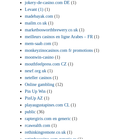
jokery-de-casino.com DE
(1)
Levant (1)
(1)
madebayak.com
(1)
mailm.co.uk
(1)
marketbosworthbrewery.co.uk
(1)
meilleurs casinos en ligne Arabes – FR
(1)
mem-saab.com
(1)
monkeyzinocasinos.com fr promotions
(1)
moonwin-casino
(1)
mouthfeelpress.com CZ
(1)
nesrf.org.uk
(1)
neteller casinos
(1)
Online gambling
(12)
Pin Up Win
(1)
PinUp AZ
(1)
playaugustapines.com CL
(1)
public
(36)
raptergiris.com en generic
(1)
rcawealth.com
(1)
rethinkingremote.co.uk
(1)