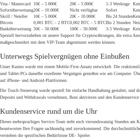
Visa / Mastercard
10€ – 5.000€
20€ – 5.000€
1-3 Werktage
Kei
Sofortüberweisung
20€ – 10.000€
Nicht verfügbar
Sofort
Kei
Skrill / Neteller
10€ – 5.000€
20€ – 10.000€
Bis 24 Stunden
Kei
Bitcoin
0,001 BTC – 2 BTC
0,002 BTC – 5 BTC
Bis 2 Stunden
Net
Banküberweisung
50€ – 50.000€
100€ – 50.000€
3-5 Werktage
Kei
Speziell hervorzuheben ist unsere Support für Cryptowährungen, die extra Anon
maßgeschneidert mit dem VIP-Team abgestimmt werden können.
Unterwegs Spielvergnügen ohne Einbußen
Unser Kasino wurde mit einem Mobile-First-Ansatz entwickelt. Die reaktionsfä
und Tablet-PCs dasselbe exzellente Vergnügen genießen wie am Computer. Über
auf iPhone- und Android-Plattformen.
Die Touch-Steuerung wurde speziell für einfache Handhabung gestaltet, und d
Deposits und Withdrawals vornehmen, Boni aktivieren und den Kundenservice a
Kundenservice rund um die Uhr
Dieses mehrsprachiges Service-Team steht euch vierundzwanzig Stunden am Ka
beantworten Ihre Fragen sachkundig und zuvorkommend. Die durchschnittliche
verstehen die spezifischen Bedürfnisse DE- Spieler.