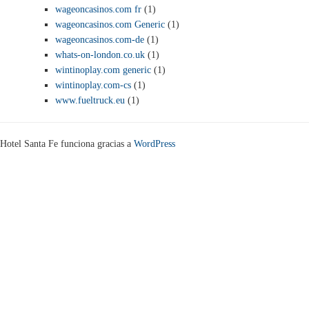
wageoncasinos.com fr
(1)
wageoncasinos.com Generic
(1)
wageoncasinos.com-de
(1)
whats-on-london.co.uk
(1)
wintinoplay.com generic
(1)
wintinoplay.com-cs
(1)
www.fueltruck.eu
(1)
Hotel Santa Fe funciona gracias a
WordPress