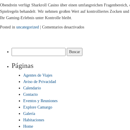
Obendrein verfügt Sharkroll Casino über einen umfangreichen Fragenbereich,
Spielregeln behandelt. Wir nehmen großen Wert auf kontrolliertes Zocken und 
Ihr Gaming-Erlebnis unter Kontrolle bleibt.
en
Posted in
uncategorized
|
Comentarios desactivados
Sharkroll
Kasino
–
Buscar:
Dein
Wegweiser
Páginas
für
die
Agentes de Viajes
Welt
Aviso de Privacidad
des
Calendario
virtuellen
Contacto
Glücksspiels
Eventos y Reuniones
Explore Camargo
Galería
Habitaciones
Home