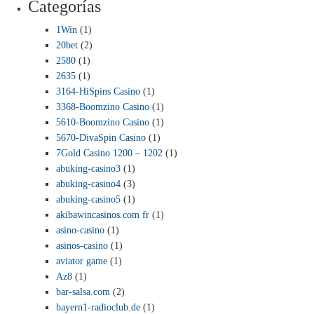
Categorías
1Win
(1)
20bet
(2)
2580
(1)
2635
(1)
3164-HiSpins Casino
(1)
3368-Boomzino Casino
(1)
5610-Boomzino Casino
(1)
5670-DivaSpin Casino
(1)
7Gold Casino 1200 – 1202
(1)
abuking-casino3
(1)
abuking-casino4
(3)
abuking-casino5
(1)
akibawincasinos.com fr
(1)
asino-casino
(1)
asinos-casino
(1)
aviator game
(1)
Az8
(1)
bar-salsa.com
(2)
bayern1-radioclub.de
(1)