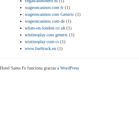
vegascasinohero.nl
(1)
wageoncasinos.com fr
(1)
wageoncasinos.com Generic
(1)
wageoncasinos.com-de
(1)
whats-on-london.co.uk
(1)
wintinoplay.com generic
(1)
wintinoplay.com-cs
(1)
www.fueltruck.eu
(1)
Hotel Santa Fe funciona gracias a
WordPress