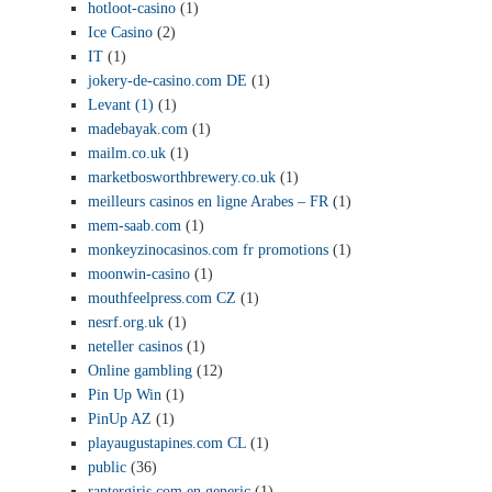
hotloot-casino
(1)
Ice Casino
(2)
IT
(1)
jokery-de-casino.com DE
(1)
Levant (1)
(1)
madebayak.com
(1)
mailm.co.uk
(1)
marketbosworthbrewery.co.uk
(1)
meilleurs casinos en ligne Arabes – FR
(1)
mem-saab.com
(1)
monkeyzinocasinos.com fr promotions
(1)
moonwin-casino
(1)
mouthfeelpress.com CZ
(1)
nesrf.org.uk
(1)
neteller casinos
(1)
Online gambling
(12)
Pin Up Win
(1)
PinUp AZ
(1)
playaugustapines.com CL
(1)
public
(36)
raptergiris.com en generic
(1)