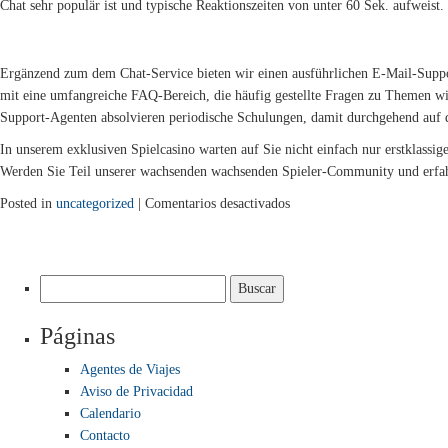
Chat sehr populär ist und typische Reaktionszeiten von unter 60 Sek. aufweist.
SUPPORT-OPTIONEN
Ergänzend zum dem Chat-Service bieten wir einen ausführlichen E-Mail-Supp
mit eine umfangreiche FAQ-Bereich, die häufig gestellte Fragen zu Themen w
Support-Agenten absolvieren periodische Schulungen, damit durchgehend auf d
In unserem exklusiven Spielcasino warten auf Sie nicht einfach nur erstklassi
Werden Sie Teil unserer wachsenden wachsenden Spieler-Community und erfahr
en
Posted in
uncategorized
|
Comentarios desactivados
Quickwin
Casino
–
Buscar:
Euer
seriöser
Páginas
Anbieter
für
Agentes de Viajes
exzellentes
Aviso de Privacidad
Internet-
Calendario
Gaming
Contacto