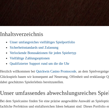
Inhaltsverzeichnis
Unser umfangreiches vielfältiges Spielportfolio
Sicherheitsstandards und Zulassung
Verlockende Bonusaktionen für jeden Spielertyp
Vielfältige Zahlungsoptionen
Qualifizierter Support rund um die die Uhr
Herzlich willkommen bei
Quickwin Casino Promocode
, an dem Spielvergnüge
Glücksspiels bauen wir konsequent auf Neuerung, Offenheit und erstklassige Q
dabei geschütztes Spielerlebnis bereitzustellen.
Unser umfassendes abwechslungsreiches Spiel
Bei dem Spielcasino finden Sie eine präzise ausgewählte Auswahl an Spielopti
fachliche Perfektion und einfallsreichen Ideen bekannt sind. Dieses Portfolio e