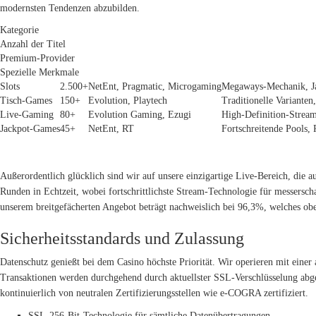
modernsten Tendenzen abzubilden.
Kategorie
Anzahl der Titel
Premium-Provider
Spezielle Merkmale
Slots
2.500+
NetEnt, Pragmatic, Microgaming
Megaways-Mechanik, Ja
Tisch-Games
150+
Evolution, Playtech
Traditionelle Varianten
Live-Gaming
80+
Evolution Gaming, Ezugi
High-Definition-Stream
Jackpot-Games
45+
NetEnt, RT
Fortschreitende Pools,
HIGHLIGHTS UNSERER SPIELESAMMLUNG
Außerordentlich glücklich sind wir auf unsere einzigartige Live-Bereich, die 
Runden in Echtzeit, wobei fortschrittlichste Stream-Technologie für messerscha
unserem breitgefächerten Angebot beträgt nachweislich bei 96,3%, welches obe
Sicherheitsstandards und Zulassung
Datenschutz genießt bei dem Casino höchste Priorität. Wir operieren mit einer 
Transaktionen werden durchgehend durch aktuellster SSL-Verschlüsselung abg
kontinuierlich von neutralen Zertifizierungsstellen wie e-COGRA zertifiziert.
SSL-256-Bit-Technologie für sämtliche Datenübertragungen