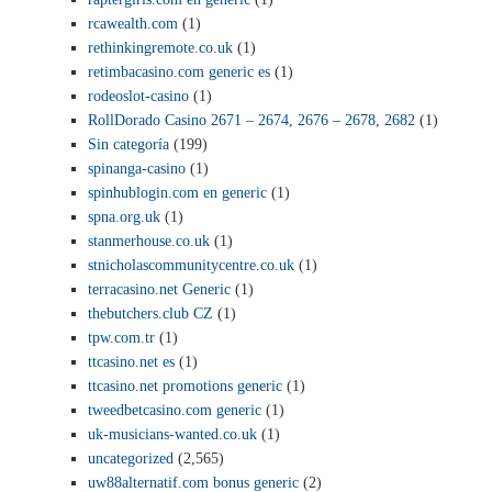
rcawealth.com
(1)
rethinkingremote.co.uk
(1)
retimbacasino.com generic es
(1)
rodeoslot-casino
(1)
RollDorado Casino 2671 – 2674, 2676 – 2678, 2682
(1)
Sin categoría
(199)
spinanga-casino
(1)
spinhublogin.com en generic
(1)
spna.org.uk
(1)
stanmerhouse.co.uk
(1)
stnicholascommunitycentre.co.uk
(1)
terracasino.net Generic
(1)
thebutchers.club CZ
(1)
tpw.com.tr
(1)
ttcasino.net es
(1)
ttcasino.net promotions generic
(1)
tweedbetcasino.com generic
(1)
uk-musicians-wanted.co.uk
(1)
uncategorized
(2,565)
uw88alternatif.com bonus generic
(2)