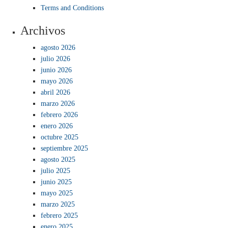
Terms and Conditions
Archivos
agosto 2026
julio 2026
junio 2026
mayo 2026
abril 2026
marzo 2026
febrero 2026
enero 2026
octubre 2025
septiembre 2025
agosto 2025
julio 2025
junio 2025
mayo 2025
marzo 2025
febrero 2025
enero 2025