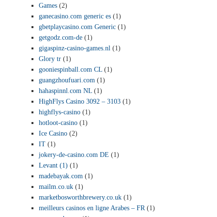
Games
(2)
ganecasino.com generic es
(1)
gbetplaycasino.com Generic
(1)
getgodz.com-de
(1)
gigaspinz-casino-games.nl
(1)
Glory tr
(1)
gooniespinball.com CL
(1)
guangzhoufuari.com
(1)
hahaspinnl.com NL
(1)
HighFlys Casino 3092 – 3103
(1)
highflys-casino
(1)
hotloot-casino
(1)
Ice Casino
(2)
IT
(1)
jokery-de-casino.com DE
(1)
Levant (1)
(1)
madebayak.com
(1)
mailm.co.uk
(1)
marketbosworthbrewery.co.uk
(1)
meilleurs casinos en ligne Arabes – FR
(1)