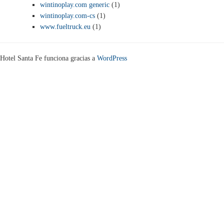
wintinoplay.com generic
(1)
wintinoplay.com-cs
(1)
www.fueltruck.eu
(1)
Hotel Santa Fe funciona gracias a
WordPress