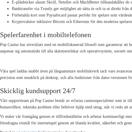
E-plånböcker såsom Skrill, Neteller och MuchBetter tillhandahåller de 
Banktransfer via Trustly ger möjlighet att sätta in och ta ut direkt från 
Förbetalda kort som Paysafecard passar perfekt för spelare som värdesät
Kryptovalutor inklusive Bitcoin och Ethereum för den moderna spelaren
Spelerfarenhet i mobiltelefonen
Pop Casino har utvecklats med en mobilfokuserad filosofi som garanterar att he
anpassar sig automatiskt till alla skärmstorlekar och operativsystem, oavsett 
OPTIMERAD PRESTANDA ÖVERALLT
Våra spel laddas snabbt även på långsammare mobilnätverk tack vare avancerad
precision som musklick på desktop, och alla funktioner från dator-versionen fi
Skicklig kundsupport 24/7
Vårt supportteam på Pop Casino består av erfarna casinosspecialister som är t
bonusvillkor, tekniska problem eller behöver hjälp med uttag, står vi redo att ass
Vi mäter vår framgång genom er tillfredsställelse och arbetar kontinuerligt med
föredragna resmål för internetspel genom att blanda kvalitet, säkerhet och gene