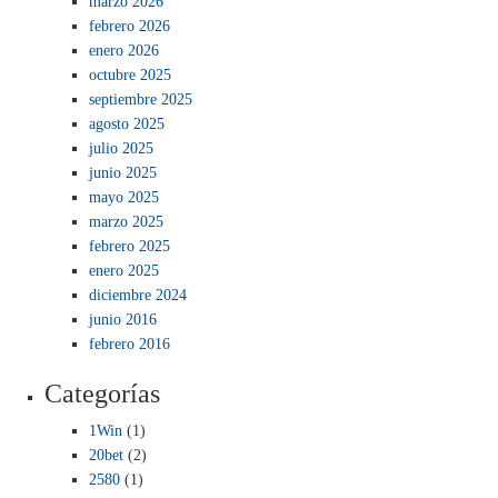
marzo 2026
febrero 2026
enero 2026
octubre 2025
septiembre 2025
agosto 2025
julio 2025
junio 2025
mayo 2025
marzo 2025
febrero 2025
enero 2025
diciembre 2024
junio 2016
febrero 2016
Categorías
1Win
(1)
20bet
(2)
2580
(1)