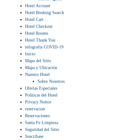
Hotel Account
Hotel Booking Search
Hotel Cart
Hotel Checkout
Hotel Rooms
Hotel Thank You
infografía COVID-19
Inicio
Mapa del Sitio
Mapa y Ubicación
Nuestro Hotel
Sobre Nosotros
Ofertas Especiales
Políticas del Hotel
Privacy Notice
reservacion
Reservaciones
Santa Fe Limpieza
Seguridad del Sitio
Suscríbase