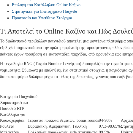
Επιλογή του Κατάλληλου Online Καζίνο
Στρατηγικές για Επιτυχημένο Παιχνίδι
Προστασία και Υπεύθυνο Στοίχημα
Τι Αποτελεί το Online Καζίνο και Πώς Δουλεύ
Το διαδικτυακό περιβάλλον παιχνιδιού αποτελεί μια μοντέρνα πλατφόρμα όπου
εξελιχθεί σημαντικά από την πρώτη εμφάνισή της, προσφέροντας πλέον βιώμα
παίκτες έχουν πρόσβαση σε εκατοντάδες παιχνίδια, από φρουτάκια έως επιτραπ
Η τεχνολογία RNG (Τυχαία Number Γεννήτρια) διασφαλίζει την τυχαιότητα κά
νομιμότητα. Σύμφωνα με επαληθευμένα στατιστικά στοιχεία, η παγκόσμια α
δισεκατομμύρια δολάρια μέχρι το τέλος της δεκαετίας, γεγονός που επιβεβαι
ΚΑΤΗΓΟΡΊΕΣ ΠΑΙΧΝΙΔΙΏΝ ΠΟΥ ΠΑΡΈΧΟΥΜΕ
Κατηγορία Παιχνιδιού
Χαρακτηριστικά
Ποσοστό RTP
Κατάλληλο για
Κουλοχέρηδες
Τεράστια ποικιλία θεμάτων, bonus rounds
94-98%
Αρχάρι
Ρουλέτα
Ευρωπαϊκή, Αμερικανική, Γαλλική
97.3-98.65%
Στρατη
Μπλάκτζακ
Πολλαπλές παραλλαγές, side στοιχήματα
99.5%
Παίκτε