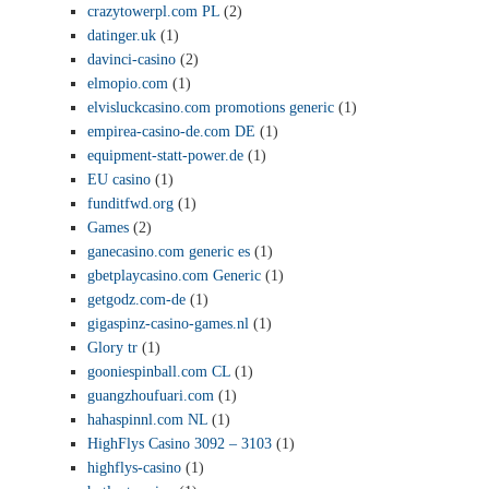
crazytowerpl.com PL
(2)
datinger.uk
(1)
davinci-casino
(2)
elmopio.com
(1)
elvisluckcasino.com promotions generic
(1)
empirea-casino-de.com DE
(1)
equipment-statt-power.de
(1)
EU casino
(1)
funditfwd.org
(1)
Games
(2)
ganecasino.com generic es
(1)
gbetplaycasino.com Generic
(1)
getgodz.com-de
(1)
gigaspinz-casino-games.nl
(1)
Glory tr
(1)
gooniespinball.com CL
(1)
guangzhoufuari.com
(1)
hahaspinnl.com NL
(1)
HighFlys Casino 3092 – 3103
(1)
highflys-casino
(1)