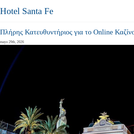
Hotel Santa Fe
Πλήρης Κατευθυντήριος για το Online Καζίνο
mayo 29th, 2026