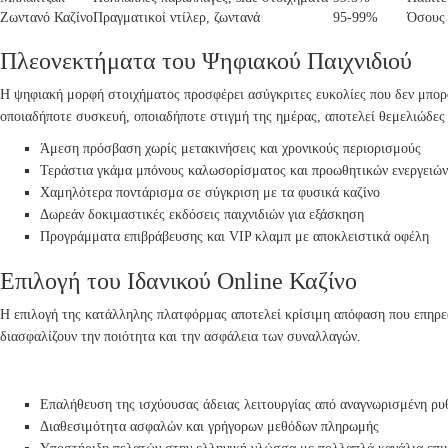
Ζωντανό Καζίνο
Πραγματικοί ντίλερ, ζωντανά
95-99%
Όσους 
Πλεονεκτήματα του Ψηφιακού Παιχνιδιού
Η ψηφιακή μορφή στοιχήματος προσφέρει ασύγκριτες ευκολίες που δεν μπορ
οποιαδήποτε συσκευή, οποιαδήποτε στιγμή της ημέρας, αποτελεί θεμελιώδες 
Άμεση πρόσβαση χωρίς μετακινήσεις και χρονικούς περιορισμούς
Τεράστια γκάμα μπόνους καλωσορίσματος και προωθητικών ενεργειών
Χαμηλότερα ποντάρισμα σε σύγκριση με τα φυσικά καζίνο
Δωρεάν δοκιμαστικές εκδόσεις παιχνιδιών για εξάσκηση
Προγράμματα επιβράβευσης και VIP κλαμπ με αποκλειστικά οφέλη
Επιλογή του Ιδανικού Online Καζίνο
Η επιλογή της κατάλληλης πλατφόρμας αποτελεί κρίσιμη απόφαση που επηρεάζ
διασφαλίζουν την ποιότητα και την ασφάλεια των συναλλαγών.
ΚΡΙΤΉΡΙΑ ΑΞΙΟΛΌΓΗΣΗΣ ΠΛΑΤΦΌΡΜΑΣ
Επαλήθευση της ισχύουσας άδειας λειτουργίας από αναγνωρισμένη ρυ
Διαθεσιμότητα ασφαλών και γρήγορων μεθόδων πληρωμής