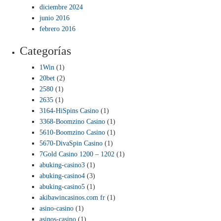
diciembre 2024
junio 2016
febrero 2016
Categorías
1Win
(1)
20bet
(2)
2580
(1)
2635
(1)
3164-HiSpins Casino
(1)
3368-Boomzino Casino
(1)
5610-Boomzino Casino
(1)
5670-DivaSpin Casino
(1)
7Gold Casino 1200 – 1202
(1)
abuking-casino3
(1)
abuking-casino4
(3)
abuking-casino5
(1)
akibawincasinos.com fr
(1)
asino-casino
(1)
asinos-casino
(1)