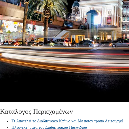
Κατάλογος Περιεχομένων
Τι Αποτελεί το Διαδικτυακό Καζίνο και Με ποιον τρόπο Λειτουργεί
Πλεονεκτήματα του Διαδικτυακού Παιχνιδιού