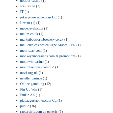
hotloot-casino
(1)
Ice Casino
(2)
IT
(1)
jokery-de-casino.com DE
(1)
Levant (1)
(1)
madebayak.com
(1)
mailm.co.uk
(1)
marketbosworthbrewery.co.uk
(1)
meilleurs casinos en ligne Arabes – FR
(1)
mem-saab.com
(1)
monkeyzinocasinos.com fr promotions
(1)
moonwin-casino
(1)
mouthfeelpress.com CZ
(1)
nesrf.org.uk
(1)
neteller casinos
(1)
Online gambling
(12)
Pin Up Win
(1)
PinUp AZ
(1)
playaugustapines.com CL
(1)
public
(36)
raptergiris.com en generic
(1)