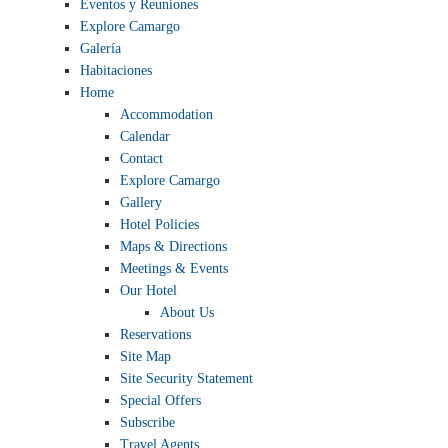
Eventos y Reuniones
Explore Camargo
Galería
Habitaciones
Home
Accommodation
Calendar
Contact
Explore Camargo
Gallery
Hotel Policies
Maps & Directions
Meetings & Events
Our Hotel
About Us
Reservations
Site Map
Site Security Statement
Special Offers
Subscribe
Travel Agents