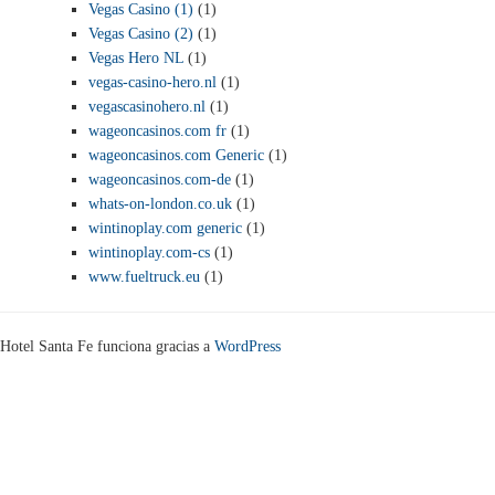
Vegas Casino (1)
(1)
Vegas Casino (2)
(1)
Vegas Hero NL
(1)
vegas-casino-hero.nl
(1)
vegascasinohero.nl
(1)
wageoncasinos.com fr
(1)
wageoncasinos.com Generic
(1)
wageoncasinos.com-de
(1)
whats-on-london.co.uk
(1)
wintinoplay.com generic
(1)
wintinoplay.com-cs
(1)
www.fueltruck.eu
(1)
Hotel Santa Fe funciona gracias a
WordPress