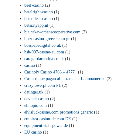
beef-casino
(2)
betalright-casino
(1)
betcollect-casino
(1)
betsixtyapp.nl
(1)
biaicakewomenscooperative.com
(2)
bizzocasino-greece.com.gr
(1)
bossbabedigital.co.uk
(1)
bsb-007-casino-au.com
(1)
caragordacantina.co.uk
(1)
casino
(1)
Casinoly Casino 4766 – 4777_
(1)
Casinos que pagan al instante en Latinoamerica
(2)
crazytowerpl.com PL
(2)
datinger.uk
(1)
davinci-casino
(2)
elmopio.com
(1)
elvisluckcasino.com promotions generic
(1)
empirea-casino-de.com DE
(1)
equipment-statt-power.de
(1)
EU casino
(1)