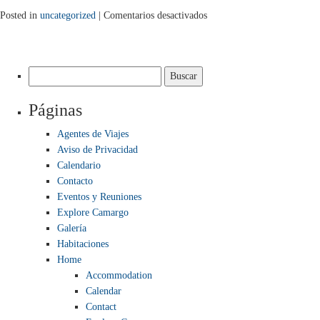
en
Posted in
uncategorized
|
Comentarios desactivados
Playzilla
Spielbank
–
Buscar:
Hochwertiges
Glücksspiel
Páginas
mit
exzellenter
Agentes de Viajes
Unterhaltung
Aviso de Privacidad
Calendario
Contacto
Eventos y Reuniones
Explore Camargo
Galería
Habitaciones
Home
Accommodation
Calendar
Contact