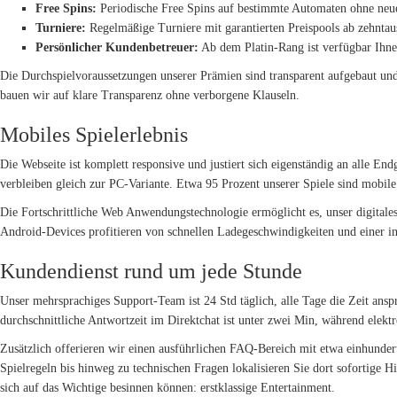
Free Spins:
Periodische Free Spins auf bestimmte Automaten ohne neu
Turniere:
Regelmäßige Turniere mit garantierten Preispools ab zehntau
Persönlicher Kundenbetreuer:
Ab dem Platin-Rang ist verfügbar Ihnen
Die Durchspielvoraussetzungen unserer Prämien sind transparent aufgebaut und
bauen wir auf klare Transparenz ohne verborgene Klauseln.
Mobiles Spielerlebnis
Die Webseite ist komplett responsive und justiert sich eigenständig an alle End
verbleiben gleich zur PC-Variante. Etwa 95 Prozent unserer Spiele sind mobil
Die Fortschrittliche Web Anwendungstechnologie ermöglicht es, unser digitale
Android-Devices profitieren von schnellen Ladegeschwindigkeiten und einer int
Kundendienst rund um jede Stunde
Unser mehrsprachiges Support-Team ist 24 Std täglich, alle Tage die Zeit ansp
durchschnittliche Antwortzeit im Direktchat ist unter zwei Min, während elekt
Zusätzlich offerieren wir einen ausführlichen FAQ-Bereich mit etwa einhundert 
Spielregeln bis hinweg zu technischen Fragen lokalisieren Sie dort sofortige Hi
sich auf das Wichtige besinnen können: erstklassige Entertainment.