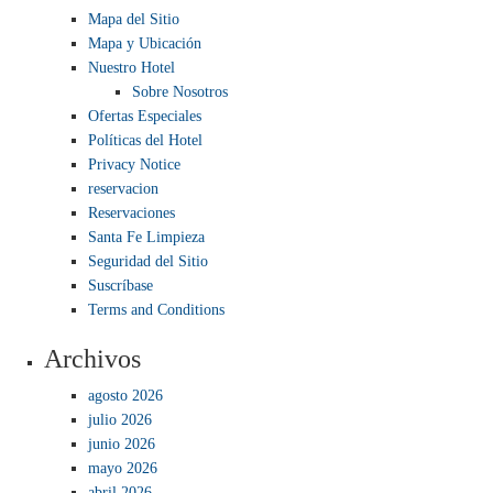
Mapa del Sitio
Mapa y Ubicación
Nuestro Hotel
Sobre Nosotros
Ofertas Especiales
Políticas del Hotel
Privacy Notice
reservacion
Reservaciones
Santa Fe Limpieza
Seguridad del Sitio
Suscríbase
Terms and Conditions
Archivos
agosto 2026
julio 2026
junio 2026
mayo 2026
abril 2026