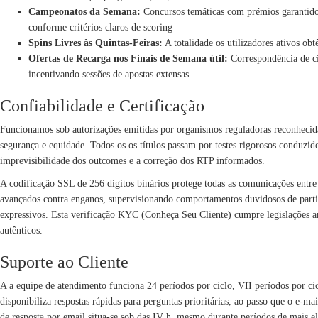
Campeonatos da Semana:
Concursos temáticas com prémios garantido
conforme critérios claros de scoring
Spins Livres às Quintas-Feiras:
A totalidade os utilizadores ativos ob
Ofertas de Recarga nos Finais de Semana útil:
Correspondência de ci
incentivando sessões de apostas extensas
Confiabilidade e Certificação
Funcionamos sob autorizações emitidas por organismos reguladoras reconhecida
segurança e equidade. Todos os os títulos passam por testes rigorosos conduzid
imprevisibilidade dos outcomes e a correção dos RTP informados.
A codificação SSL de 256 dígitos binários protege todas as comunicações ent
avançados contra enganos, supervisionando comportamentos duvidosos de partic
expressivos. Esta verificação KYC (Conheça Seu Cliente) cumpre legislações a
autênticos.
Suporte ao Cliente
A a equipe de atendimento funciona 24 períodos por ciclo, VII períodos por cic
disponibiliza respostas rápidas para perguntas prioritárias, ao passo que o e-
de resposta por email situa-se sob das IV h, mesmo durante períodos de mais e