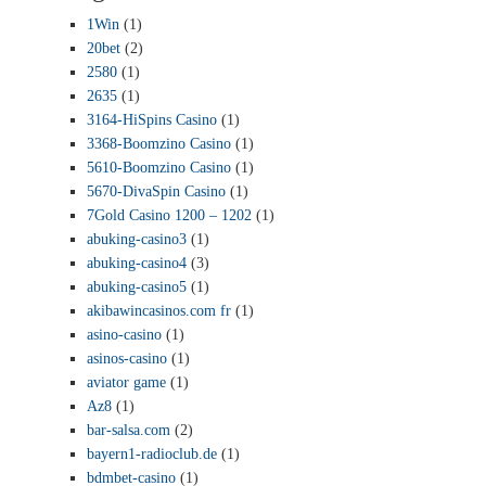
1Win
(1)
20bet
(2)
2580
(1)
2635
(1)
3164-HiSpins Casino
(1)
3368-Boomzino Casino
(1)
5610-Boomzino Casino
(1)
5670-DivaSpin Casino
(1)
7Gold Casino 1200 – 1202
(1)
abuking-casino3
(1)
abuking-casino4
(3)
abuking-casino5
(1)
akibawincasinos.com fr
(1)
asino-casino
(1)
asinos-casino
(1)
aviator game
(1)
Az8
(1)
bar-salsa.com
(2)
bayern1-radioclub.de
(1)
bdmbet-casino
(1)