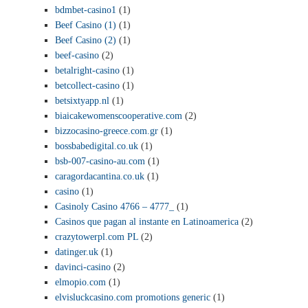
bdmbet-casino1
(1)
Beef Casino (1)
(1)
Beef Casino (2)
(1)
beef-casino
(2)
betalright-casino
(1)
betcollect-casino
(1)
betsixtyapp.nl
(1)
biaicakewomenscooperative.com
(2)
bizzocasino-greece.com.gr
(1)
bossbabedigital.co.uk
(1)
bsb-007-casino-au.com
(1)
caragordacantina.co.uk
(1)
casino
(1)
Casinoly Casino 4766 – 4777_
(1)
Casinos que pagan al instante en Latinoamerica
(2)
crazytowerpl.com PL
(2)
datinger.uk
(1)
davinci-casino
(2)
elmopio.com
(1)
elvisluckcasino.com promotions generic
(1)