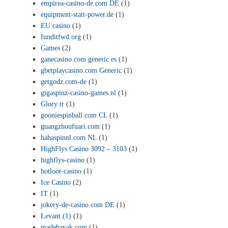
empirea-casino-de.com DE
(1)
equipment-statt-power.de
(1)
EU casino
(1)
funditfwd.org
(1)
Games
(2)
ganecasino.com generic es
(1)
gbetplaycasino.com Generic
(1)
getgodz.com-de
(1)
gigaspinz-casino-games.nl
(1)
Glory tr
(1)
gooniespinball.com CL
(1)
guangzhoufuari.com
(1)
hahaspinnl.com NL
(1)
HighFlys Casino 3092 – 3103
(1)
highflys-casino
(1)
hotloot-casino
(1)
Ice Casino
(2)
IT
(1)
jokery-de-casino.com DE
(1)
Levant (1)
(1)
madebayak.com
(1)