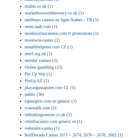
mailm.co.uk
(1)
marketbosworthbrewery.co.uk
(1)
meilleurs casinos en ligne Arabes – FR
(1)
mem-saab.com
(1)
monkeyzinocasinos.com fr promotions
(1)
moonwin-casino
(1)
mouthfeelpress.com CZ
(1)
nesrf.org.uk
(1)
neteller casinos
(1)
Online gambling
(12)
Pin Up Win
(1)
PinUp AZ
(1)
playaugustapines.com CL
(1)
public
(36)
raptergiris.com en generic
(1)
rcawealth.com
(1)
rethinkingremote.co.uk
(1)
retimbacasino.com generic es
(1)
rodeoslot-casino
(1)
RollDorado Casino 2671 – 2674, 2676 – 2678, 2682
(1)