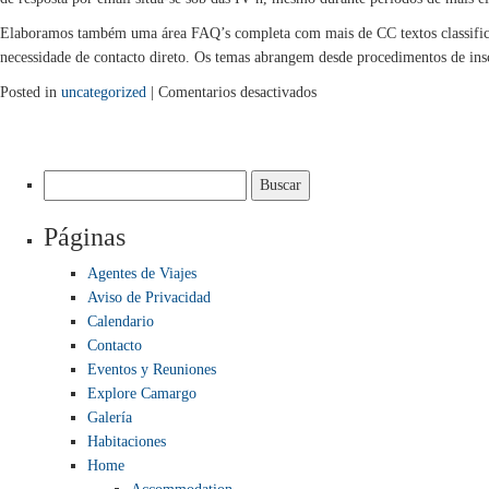
Elaboramos também uma área FAQ’s completa com mais de CC textos classificado
necessidade de contacto direto. Os temas abrangem desde procedimentos de inscri
en
Posted in
uncategorized
|
Comentarios desactivados
Parimatch
Casino
Online:
Buscar:
Manual
Abrangente
Páginas
sobre
Jogos,
Agentes de Viajes
Bónus
Aviso de Privacidad
e
Calendario
Proteção
Contacto
em
Eventos y Reuniones
território
Explore Camargo
português
Galería
Habitaciones
Home