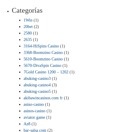
Categorías
1Win
(1)
20bet
(2)
2580
(1)
2635
(1)
3164-HiSpins Casino
(1)
3368-Boomzino Casino
(1)
5610-Boomzino Casino
(1)
5670-DivaSpin Casino
(1)
7Gold Casino 1200 – 1202
(1)
abuking-casino3
(1)
abuking-casino4
(3)
abuking-casino5
(1)
akibawincasinos.com fr
(1)
asino-casino
(1)
asinos-casino
(1)
aviator game
(1)
Az8
(1)
bar-salsa.com
(2)