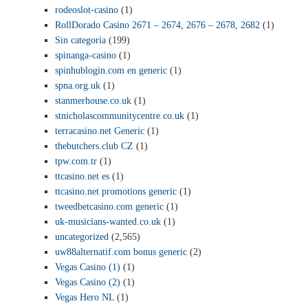
rodeoslot-casino
(1)
RollDorado Casino 2671 – 2674, 2676 – 2678, 2682
(1)
Sin categoría
(199)
spinanga-casino
(1)
spinhublogin.com en generic
(1)
spna.org.uk
(1)
stanmerhouse.co.uk
(1)
stnicholascommunitycentre.co.uk
(1)
terracasino.net Generic
(1)
thebutchers.club CZ
(1)
tpw.com.tr
(1)
ttcasino.net es
(1)
ttcasino.net promotions generic
(1)
tweedbetcasino.com generic
(1)
uk-musicians-wanted.co.uk
(1)
uncategorized
(2,565)
uw88alternatif.com bonus generic
(2)
Vegas Casino (1)
(1)
Vegas Casino (2)
(1)
Vegas Hero NL
(1)