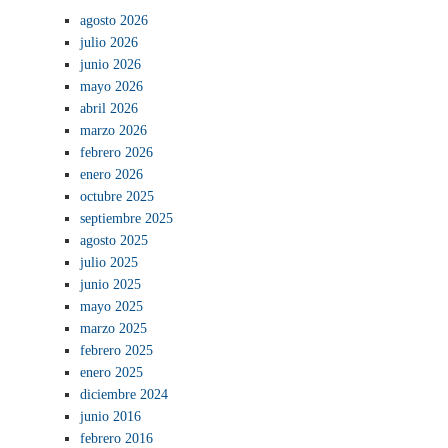
agosto 2026
julio 2026
junio 2026
mayo 2026
abril 2026
marzo 2026
febrero 2026
enero 2026
octubre 2025
septiembre 2025
agosto 2025
julio 2025
junio 2025
mayo 2025
marzo 2025
febrero 2025
enero 2025
diciembre 2024
junio 2016
febrero 2016