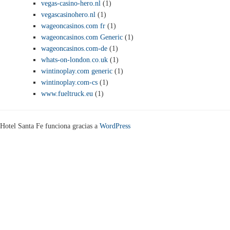
vegas-casino-hero.nl
(1)
vegascasinohero.nl
(1)
wageoncasinos.com fr
(1)
wageoncasinos.com Generic
(1)
wageoncasinos.com-de
(1)
whats-on-london.co.uk
(1)
wintinoplay.com generic
(1)
wintinoplay.com-cs
(1)
www.fueltruck.eu
(1)
Hotel Santa Fe funciona gracias a
WordPress