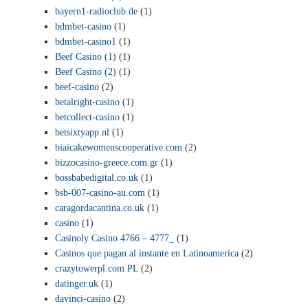
bayern1-radioclub.de
(1)
bdmbet-casino
(1)
bdmbet-casino1
(1)
Beef Casino (1)
(1)
Beef Casino (2)
(1)
beef-casino
(2)
betalright-casino
(1)
betcollect-casino
(1)
betsixtyapp.nl
(1)
biaicakewomenscooperative.com
(2)
bizzocasino-greece.com.gr
(1)
bossbabedigital.co.uk
(1)
bsb-007-casino-au.com
(1)
caragordacantina.co.uk
(1)
casino
(1)
Casinoly Casino 4766 – 4777_
(1)
Casinos que pagan al instante en Latinoamerica
(2)
crazytowerpl.com PL
(2)
datinger.uk
(1)
davinci-casino
(2)