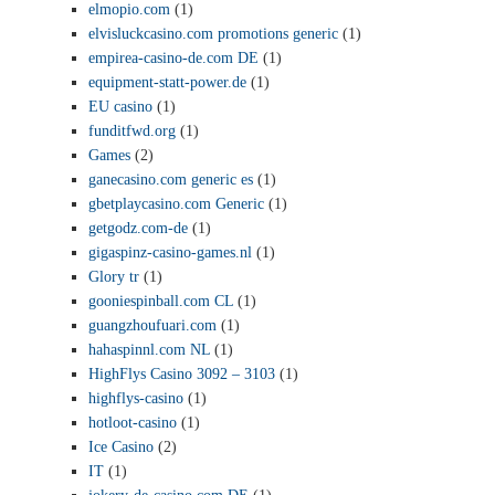
elmopio.com
(1)
elvisluckcasino.com promotions generic
(1)
empirea-casino-de.com DE
(1)
equipment-statt-power.de
(1)
EU casino
(1)
funditfwd.org
(1)
Games
(2)
ganecasino.com generic es
(1)
gbetplaycasino.com Generic
(1)
getgodz.com-de
(1)
gigaspinz-casino-games.nl
(1)
Glory tr
(1)
gooniespinball.com CL
(1)
guangzhoufuari.com
(1)
hahaspinnl.com NL
(1)
HighFlys Casino 3092 – 3103
(1)
highflys-casino
(1)
hotloot-casino
(1)
Ice Casino
(2)
IT
(1)