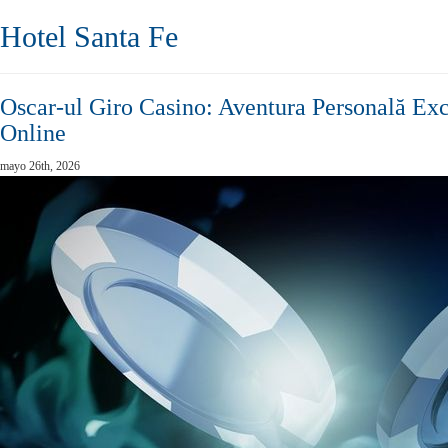
Hotel Santa Fe
Oscar-ul Giro Casino: Aventura Personală Exc
Online
mayo 26th, 2026