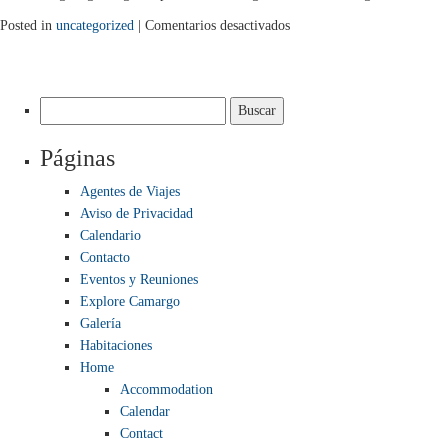
en
Posted in
uncategorized
|
Comentarios desactivados
Optimale
Auszahlung
Digital
Buscar:
Casino:
Höchste
Páginas
Erfolgschancen
und
Agentes de Viajes
gerechte
Aviso de Privacidad
Quoten
Calendario
Contacto
Eventos y Reuniones
Explore Camargo
Galería
Habitaciones
Home
Accommodation
Calendar
Contact