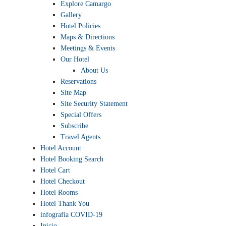
Explore Camargo
Gallery
Hotel Policies
Maps & Directions
Meetings & Events
Our Hotel
About Us
Reservations
Site Map
Site Security Statement
Special Offers
Subscribe
Travel Agents
Hotel Account
Hotel Booking Search
Hotel Cart
Hotel Checkout
Hotel Rooms
Hotel Thank You
infografía COVID-19
Inicio