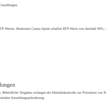
 Einzahlungen
n RTP-Werten. Bestimmte Casino-Spiele schaffen RTP-Werte von oberhalb 99%, 
hlungen
h. Behördliche Vorgaben verlangen die Identitätskontrolle zur Prävention von 
 initialen Auszahlungsanforderung.