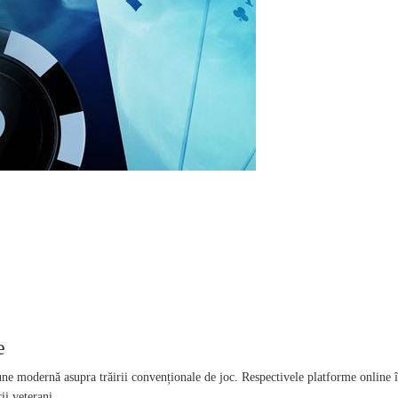
e
e modernă asupra trăirii convenționale de joc. Respectivele platforme online își
ii veterani.