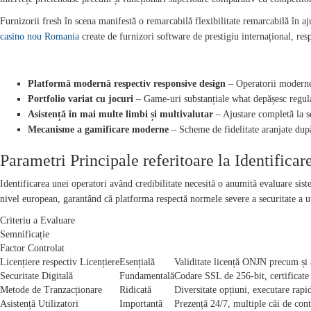
Furnizorii fresh în scena manifestă o remarcabilă flexibilitate remarcabilă în a
casino nou Romania
create de furnizori software de prestigiu internațional, res
CARACTERISTICI UNICE PENTRU FURNIZORILOR CONTEMPOR
Platformă modernă respectiv responsive design
– Operatorii moderne 
Portfolio variat cu jocuri
– Game-uri substanțiale what depășesc regulat
Asistență în mai multe limbi și multivalutar
– Ajustare completă la 
Mecanisme a gamificare moderne
– Scheme de fidelitate aranjate după
Parametri Principale referitoare la Identifica
Identificarea unei operatori având credibilitate necesită o anumită evaluare siste
nivel european, garantând că platforma respectă normele severe a securitate a uti
Criteriu a Evaluare
Semnificație
Factor Controlat
Licențiere respectiv Licențiere
Esențială
Validitate licență ONJN precum și 
Securitate Digitală
Fundamentală
Codare SSL de 256-bit, certificate
Metode de Tranzacționare
Ridicată
Diversitate opțiuni, executare rapi
Asistență Utilizatori
Importantă
Prezență 24/7, multiple căi de cont