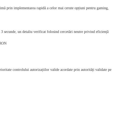
exprimă prin implementarea rapidă a celor mai cerute opțiuni pentru gaming,
 secunde, un detaliu verificat folosind cercetări neutre privind eficiență
u RON
oritate controlului autorizațiilor valide acordate prin autorități validate pe