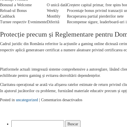
Bonusul a Welcome
O unică dată
Creștere capital primar, free spins bo
Reload-ul Bonus
Weekly
Procentaje bonus privind tranzacții 
Cashback
Monthly
Recuperarea partial pierderilor nete
Turnee respectiv Evenimente
Diferită
Recompense sigure, leaderboard-uri i
Protecție precum și Reglementare pentru Do
Cadrul juridic din România referitor la acțiunile a gaming online dictează cerințe
respectiv aplică generatoare certificat a numere aleatoare privind certificarea ech
JOCUL CONTROLAT PRECUM ȘI INSTRUMENTE PENTRU SECUR
Platformele actuali integrează sisteme comprehensive a autoreglare, lăsând cli
echilibrate pentru gaming și evitarea dezvoltării dependențelor.
Claritatea operațional se arată via afișarea ratelor estimate de return privind cl
în ajutorul jucătorilor cu probleme, furnizând materiale educativ precum și opț
en
Posted in
uncategorized
|
Comentarios desactivados
Operatori
Recente
Romania:
Buscar:
Manualul