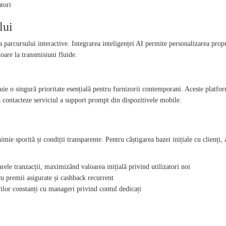
atori
lui
 parcursului interactive. Integrarea inteligenței AI permite personalizarea prop
oare la transmisiuni fluide.
ie o singură prioritate esențială pentru furnizorii contemporani. Aceste platfor
a contacteze serviciul a support prompt din dispozitivele mobile.
nimie sporită și condiții transparente. Pentru câștigarea bazei inițiale cu clien
ele tranzacții, maximizând valoarea inițială privind utilizatori noi
u premii asigurate și cashback recurrent
ilor constanți cu manageri privind contul dedicați