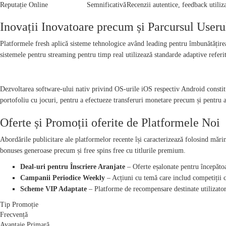
Reputație Online
Semnificativă
Recenzii autentice, feedback utiliz
Inovații Inovatoare precum și Parcursul Useru
Platformele fresh aplică sisteme tehnologice având leading pentru îmbunătățirea
sistemele pentru streaming pentru timp real utilizează standarde adaptive referit
FUNCȚIONARE MOBILĂ MODERNĂ
Dezvoltarea software-ului nativ privind OS-urile iOS respectiv Android constitu
portofoliu cu jocuri, pentru a efectueze transferuri monetare precum și pentru 
Oferte și Promoții oferite de Platformele Noi
Abordările publicitare ale platformelor recente își caracterizează folosind mări
bonuses generoase precum și free spins free cu titlurile premium.
Deal-uri pentru Înscriere Aranjate
– Oferte eșalonate pentru începătoar
Campanii Periodice Weekly
– Acțiuni cu temă care includ competiții c
Scheme VIP Adaptate
– Platforme de recompensare destinate utilizator
Tip Promoție
Frecvență
Avantaje Primară