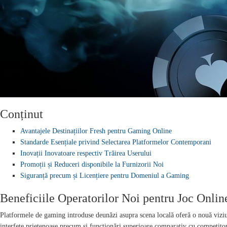
Conținut
Avantajele Destinațiilor Fresh pentru Gaming Online
Standarde Esențiale privind Selectarea Platformelor Contemporani
Inovații Inovatoare respectiv Trăirea Userului
Promoții și Reduceri disponibile la Furnizorii Noi
Siguranță precum și Licențiere pentru Domeniul a Gaming
Beneficiile Operatorilor Noi pentru Joc Onlin
Platformele de gaming introduse deunăzi asupra scena locală oferă o nouă viziun
interfețe prietenoase precum și funcționări superioare comparativ cu competitor