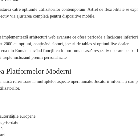
justarea către opțiunile utilizatorilor contemporani. Astfel de flexibilitate se 
pectiv via ajustarea completă pentru dispozitive mobile.
ANI
implementează arhitecturi web avansate ce oferă perioade a încărcare inferiori 3
 2000 cu opțiuni, conținând sloturi, jocuri de tables și opțiuni live dealer
scena din România având funcții cu idiom românească respectiv operare pentr
 trepte incluzând premii personalizate
rea Platformelor Moderni
matică referitoare la multiplelor aspecte operaționale. Jucătorii informați dau pri
lizatorilor.
autoritățile europene
 up-to-date
dă
act