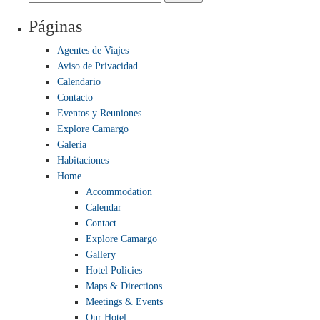
Exhaustiv
Páginas
Pentru
Investigarea
Agentes de Viajes
Platformelor
Aviso de Privacidad
Fresh
Calendario
de
Contacto
Gaming
Eventos y Reuniones
Explore Camargo
Galería
Habitaciones
Home
Accommodation
Calendar
Contact
Explore Camargo
Gallery
Hotel Policies
Maps & Directions
Meetings & Events
Our Hotel