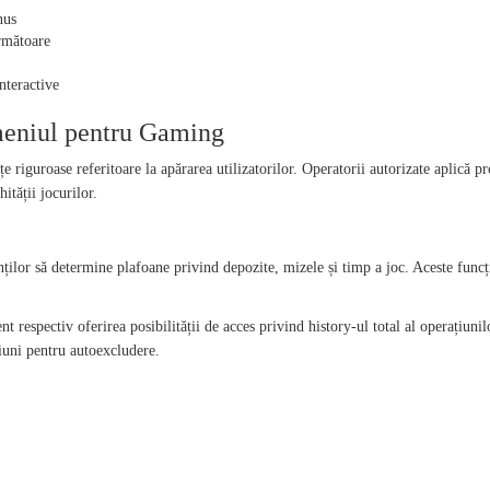
nus
următoare
nteractive
meniul pentru Gaming
 riguroase referitoare la apărarea utilizatorilor. Operatorii autorizate aplică pr
ității jocurilor.
ITATE
enților să determine plafoane privind depozite, mizele și timp a joc. Aceste fu
ient respectiv oferirea posibilității de acces privind history-ul total al operațiu
iuni pentru autoexcludere.