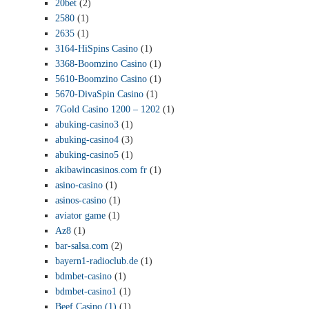
20bet
(2)
2580
(1)
2635
(1)
3164-HiSpins Casino
(1)
3368-Boomzino Casino
(1)
5610-Boomzino Casino
(1)
5670-DivaSpin Casino
(1)
7Gold Casino 1200 – 1202
(1)
abuking-casino3
(1)
abuking-casino4
(3)
abuking-casino5
(1)
akibawincasinos.com fr
(1)
asino-casino
(1)
asinos-casino
(1)
aviator game
(1)
Az8
(1)
bar-salsa.com
(2)
bayern1-radioclub.de
(1)
bdmbet-casino
(1)
bdmbet-casino1
(1)
Beef Casino (1)
(1)