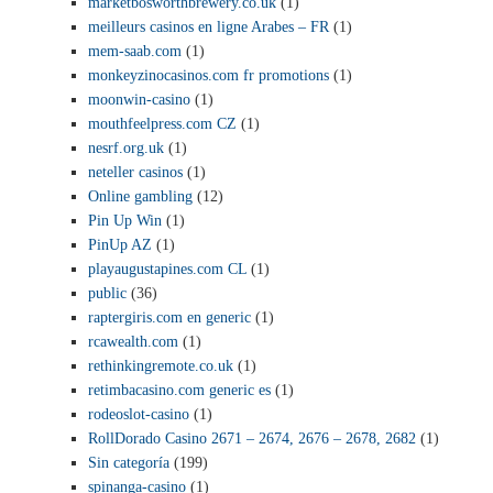
marketbosworthbrewery.co.uk
(1)
meilleurs casinos en ligne Arabes – FR
(1)
mem-saab.com
(1)
monkeyzinocasinos.com fr promotions
(1)
moonwin-casino
(1)
mouthfeelpress.com CZ
(1)
nesrf.org.uk
(1)
neteller casinos
(1)
Online gambling
(12)
Pin Up Win
(1)
PinUp AZ
(1)
playaugustapines.com CL
(1)
public
(36)
raptergiris.com en generic
(1)
rcawealth.com
(1)
rethinkingremote.co.uk
(1)
retimbacasino.com generic es
(1)
rodeoslot-casino
(1)
RollDorado Casino 2671 – 2674, 2676 – 2678, 2682
(1)
Sin categoría
(199)
spinanga-casino
(1)