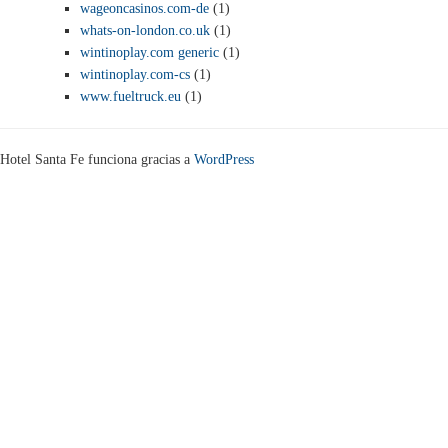
wageoncasinos.com-de
(1)
whats-on-london.co.uk
(1)
wintinoplay.com generic
(1)
wintinoplay.com-cs
(1)
www.fueltruck.eu
(1)
Hotel Santa Fe funciona gracias a
WordPress