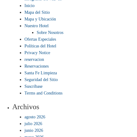
Inicio
Mapa del Sitio
Mapa y Ubicación
Nuestro Hotel
Sobre Nosotros
Ofertas Especiales
Políticas del Hotel
Privacy Notice
reservacion
Reservaciones
Santa Fe Limpieza
Seguridad del Sitio
Suscríbase
Terms and Conditions
Archivos
agosto 2026
julio 2026
junio 2026