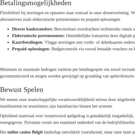
Betalingsmogelijkheden
Flexibiliteit bij stortingen en opnames staat centraal in onze dienstverlening. 
alternatieven zoals elektronische portemonnees en prepaid-oplossingen.
Directe banktransfers:
Betrouwbare overdrachten rechtstreeks vanuit 
Elektronische portemonnees:
Onmiddellijke transacties door digitale 
Kaartbetalingen:
Vlugge stortingen met credit- of debetkaarten onders
Prepaid-oplossingen:
Budgetcontrole via vooraf betaalde vouchers en 
TRANSACTIELIMIETEN
Minimum en maximale bedragen variëren per betalingsoptie om zowel recreatie
gecommuniceerd en mogen worden gewijzigd op grondslag van spelershistorie e
Bewust Spelen
We nemen onze maatschappelijke verantwoordelijkheid serieus door uitgebreide
inzetlimieten en sessietimers zijn basisfuncties binnen het systeem.
Opleidend materiaal over verantwoord spelgedrag is gemakkelijk toegankelijk, 
weergegeven. Preventie vormt een essentieel onderdeel van de bedrijfsfilosofie,
Het
online casino België
landschap ontwikkelt voortdurend, maar onze inzet aan