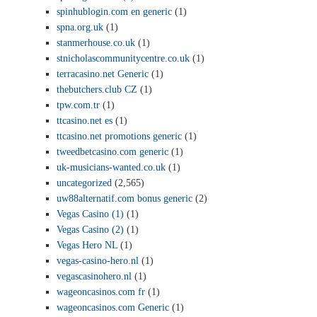
spinhublogin.com en generic
(1)
spna.org.uk
(1)
stanmerhouse.co.uk
(1)
stnicholascommunitycentre.co.uk
(1)
terracasino.net Generic
(1)
thebutchers.club CZ
(1)
tpw.com.tr
(1)
ttcasino.net es
(1)
ttcasino.net promotions generic
(1)
tweedbetcasino.com generic
(1)
uk-musicians-wanted.co.uk
(1)
uncategorized
(2,565)
uw88alternatif.com bonus generic
(2)
Vegas Casino (1)
(1)
Vegas Casino (2)
(1)
Vegas Hero NL
(1)
vegas-casino-hero.nl
(1)
vegascasinohero.nl
(1)
wageoncasinos.com fr
(1)
wageoncasinos.com Generic
(1)