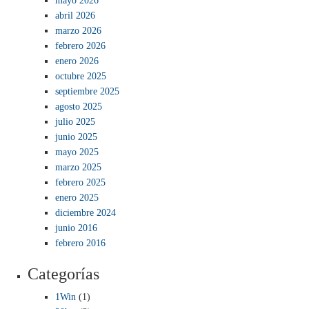
mayo 2026
abril 2026
marzo 2026
febrero 2026
enero 2026
octubre 2025
septiembre 2025
agosto 2025
julio 2025
junio 2025
mayo 2025
marzo 2025
febrero 2025
enero 2025
diciembre 2024
junio 2016
febrero 2016
Categorías
1Win
(1)