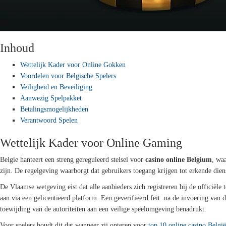
Inhoud
Wettelijk Kader voor Online Gokken
Voordelen voor Belgische Spelers
Veiligheid en Beveiliging
Aanwezig Spelpakket
Betalingsmogelijkheden
Verantwoord Spelen
Wettelijk Kader voor Online Gaming
Belgie hanteert een streng gereguleerd stelsel voor
casino online Belgium
, wa
zijn. De regelgeving waarborgt dat gebruikers toegang krijgen tot erkende dien
De Vlaamse wetgeving eist dat alle aanbieders zich registreren bij de officiël
aan via een gelicentieerd platform. Een geverifieerd feit: na de invoering van d
toewijding van de autoriteiten aan een veilige speelomgeving benadrukt.
Voor spelers houdt dit dat wanneer zij opteren voor
top 10 online casino België