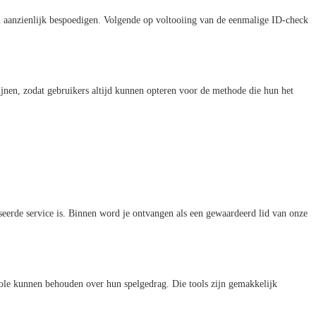
en aanzienlijk bespoedigen. Volgende op voltooiing van de eenmalige ID-check
jnen, zodat gebruikers altijd kunnen opteren voor de methode die hun het
iseerde service is. Binnen word je ontvangen als een gewaardeerd lid van onze
role kunnen behouden over hun spelgedrag. Die tools zijn gemakkelijk