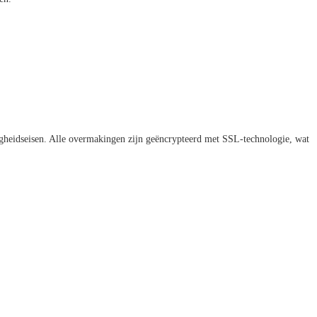
ligheidseisen. Alle overmakingen zijn geëncrypteerd met SSL-technologie, wat