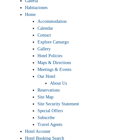
Galería
Habitaciones
Home
Accommodation
Calendar
Contact
Explore Camargo
Gallery
Hotel Policies
Maps & Directions
Meetings & Events
Our Hotel
About Us
Reservations
Site Map
Site Security Statement
Special Offers
Subscribe
Travel Agents
Hotel Account
Hotel Booking Search