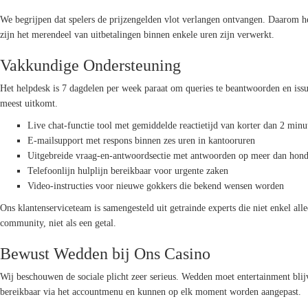
VLUGGE UITBETALINGEN GEGARANDEERD
We begrijpen dat spelers de prijzengelden vlot verlangen ontvangen. Daarom he
zijn het merendeel van uitbetalingen binnen enkele uren zijn verwerkt.
Vakkundige Ondersteuning
Het helpdesk is 7 dagdelen per week paraat om queries te beantwoorden en issu
meest uitkomt.
Live chat-functie tool met gemiddelde reactietijd van korter dan 2 minu
E-mailsupport met respons binnen zes uren in kantooruren
Uitgebreide vraag-en-antwoordsectie met antwoorden op meer dan hond
Telefoonlijn hulplijn bereikbaar voor urgente zaken
Video-instructies voor nieuwe gokkers die bekend wensen worden
Ons klantenserviceteam is samengesteld uit getrainde experts die niet enkel all
community, niet als een getal.
Bewust Wedden bij Ons Casino
Wij beschouwen de sociale plicht zeer serieus. Wedden moet entertainment bli
bereikbaar via het accountmenu en kunnen op elk moment worden aangepast.