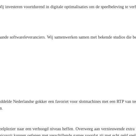
j investeren voortdurend in digitale optimalisaties om de speelbeleving te verb
taande softwareleveranciers. Wij samenwerken samen met bekende studios die be
iddelde Nederlandse gokker een favoriet voor slotmachines met een RTP van ten
n.
peelplezier naar een verhoogd niveau heffen. Overweeg aan vernieuwende extra 
icovrij kunnen oefenen met verschillende games voordat zij met echt geld spel