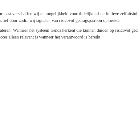
aarnaast verschaffen wij de mogelijkheid voor tijdelijke of definitieve zelfuits
ctief door zodra wij signalen van risicovol gedragspatroon opmerken.
leren. Wanneer het systeem trends herkent die kunnen duiden op risicovol ged
ucces alleen relevant is wanneer het verantwoord is bereikt.