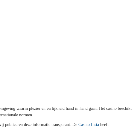
omgeving waarin plezier en eerlijkheid hand in hand gaan. Het casino beschikt
ternationale normen.
wij publiceren deze informatie transparant. De
Casino Insta
heeft