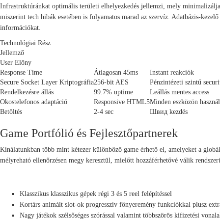
Infrastruktúránkat optimális területi elhelyezkedés jellemzi, mely minimalizálja
miszerint tech hibák esetében is folyamatos marad az szervíz. Adatbázis-kezelő
információkat.
Technológiai Rész
Jellemző
User Előny
Response Time
Átlagosan 45ms
Instant reakciók
Secure Socket Layer Kriptográfia
256-bit AES
Pénzintézeti szintű securi
Rendelkezésre állás
99.7% uptime
Leállás mentes access
Okostelefonos adaptáció
Responsive HTML5
Minden eszközön használ
Betöltés
2-4 sec
Швид kezdés
Game Portfólió és Fejlesztőpartnerek
Kínálatunkban több mint kétezer különböző game érhető el, amelyeket a globál
mélyreható ellenőrzésen megy keresztül, mielőtt hozzáférhetővé válik rendszerün
NYERŐGÉPEK TÍPUSAI
Klasszikus klasszikus gépek régi 3 és 5 reel felépítéssel
Kortárs animált slot-ok progresszív főnyeremény funkciókkal plusz extr
Nagy játékok szélsőséges szórással valamint többszörös kifizetési vonal