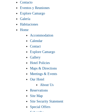
Contacto
Eventos y Reuniones
Explore Camargo
Galería
Habitaciones
Home
Accommodation
Calendar
Contact
Explore Camargo
Gallery
Hotel Policies
Maps & Directions
Meetings & Events
Our Hotel
About Us
Reservations
Site Map
Site Security Statement
Special Offers