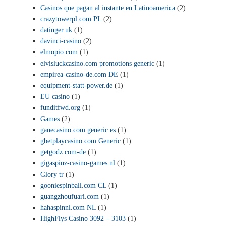
Casinos que pagan al instante en Latinoamerica
(2)
crazytowerpl.com PL
(2)
datinger.uk
(1)
davinci-casino
(2)
elmopio.com
(1)
elvisluckcasino.com promotions generic
(1)
empirea-casino-de.com DE
(1)
equipment-statt-power.de
(1)
EU casino
(1)
funditfwd.org
(1)
Games
(2)
ganecasino.com generic es
(1)
gbetplaycasino.com Generic
(1)
getgodz.com-de
(1)
gigaspinz-casino-games.nl
(1)
Glory tr
(1)
gooniespinball.com CL
(1)
guangzhoufuari.com
(1)
hahaspinnl.com NL
(1)
HighFlys Casino 3092 – 3103
(1)