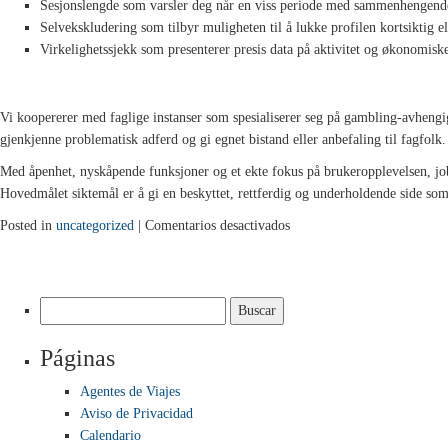
Sesjonslengde som varsler deg når en viss periode med sammenhengen
Selvekskludering som tilbyr muligheten til å lukke profilen kortsiktig el
Virkelighetssjekk som presenterer presis data på aktivitet og økonomiske
HJELPERESSURSER
Vi koopererer med faglige instanser som spesialiserer seg på gambling-avhengigh
gjenkjenne problematisk adferd og gi egnet bistand eller anbefaling til fagfolk.
Med åpenhet, nyskåpende funksjoner og et ekte fokus på brukeropplevelsen, jobb
Hovedmålet siktemål er å gi en beskyttet, rettferdig og underholdende side som a
en
Posted in
uncategorized
|
Comentarios desactivados
Norges
Odds-
sider:
Buscar:
Din
fullstendig
Páginas
guide
til
Agentes de Viajes
betting
Aviso de Privacidad
på
Calendario
nettet