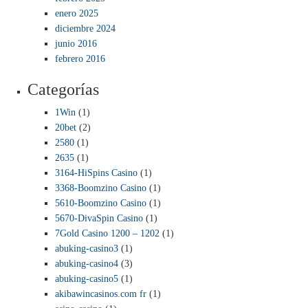
enero 2025
diciembre 2024
junio 2016
febrero 2016
Categorías
1Win
(1)
20bet
(2)
2580
(1)
2635
(1)
3164-HiSpins Casino
(1)
3368-Boomzino Casino
(1)
5610-Boomzino Casino
(1)
5670-DivaSpin Casino
(1)
7Gold Casino 1200 – 1202
(1)
abuking-casino3
(1)
abuking-casino4
(3)
abuking-casino5
(1)
akibawincasinos.com fr
(1)