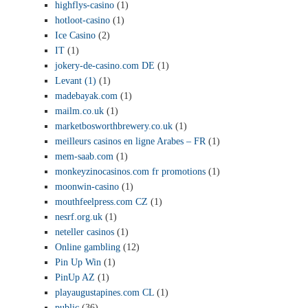
highflys-casino
(1)
hotloot-casino
(1)
Ice Casino
(2)
IT
(1)
jokery-de-casino.com DE
(1)
Levant (1)
(1)
madebayak.com
(1)
mailm.co.uk
(1)
marketbosworthbrewery.co.uk
(1)
meilleurs casinos en ligne Arabes – FR
(1)
mem-saab.com
(1)
monkeyzinocasinos.com fr promotions
(1)
moonwin-casino
(1)
mouthfeelpress.com CZ
(1)
nesrf.org.uk
(1)
neteller casinos
(1)
Online gambling
(12)
Pin Up Win
(1)
PinUp AZ
(1)
playaugustapines.com CL
(1)
public
(36)