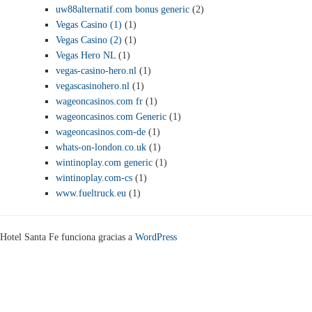
uw88alternatif.com bonus generic
(2)
Vegas Casino (1)
(1)
Vegas Casino (2)
(1)
Vegas Hero NL
(1)
vegas-casino-hero.nl
(1)
vegascasinohero.nl
(1)
wageoncasinos.com fr
(1)
wageoncasinos.com Generic
(1)
wageoncasinos.com-de
(1)
whats-on-london.co.uk
(1)
wintinoplay.com generic
(1)
wintinoplay.com-cs
(1)
www.fueltruck.eu
(1)
Hotel Santa Fe funciona gracias a
WordPress