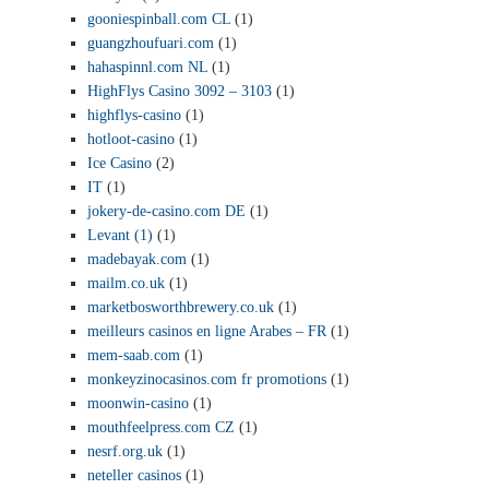
gooniespinball.com CL
(1)
guangzhoufuari.com
(1)
hahaspinnl.com NL
(1)
HighFlys Casino 3092 – 3103
(1)
highflys-casino
(1)
hotloot-casino
(1)
Ice Casino
(2)
IT
(1)
jokery-de-casino.com DE
(1)
Levant (1)
(1)
madebayak.com
(1)
mailm.co.uk
(1)
marketbosworthbrewery.co.uk
(1)
meilleurs casinos en ligne Arabes – FR
(1)
mem-saab.com
(1)
monkeyzinocasinos.com fr promotions
(1)
moonwin-casino
(1)
mouthfeelpress.com CZ
(1)
nesrf.org.uk
(1)
neteller casinos
(1)