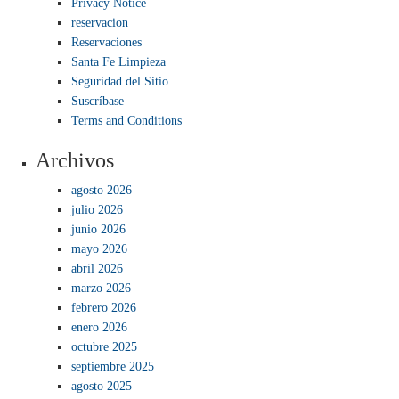
Privacy Notice
reservacion
Reservaciones
Santa Fe Limpieza
Seguridad del Sitio
Suscríbase
Terms and Conditions
Archivos
agosto 2026
julio 2026
junio 2026
mayo 2026
abril 2026
marzo 2026
febrero 2026
enero 2026
octubre 2025
septiembre 2025
agosto 2025