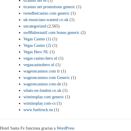
ttcasino.net es
(1)
ttcasino.net promotions generic
(1)
tweedbetcasino.com generic
(1)
uk-musicians-wanted.co.uk
(1)
uncategorized
(2,565)
uw88alternatif.com bonus generic
(2)
Vegas Casino (1)
(1)
Vegas Casino (2)
(1)
Vegas Hero NL
(1)
vegas-casino-hero.nl
(1)
vegascasinohero.nl
(1)
wageoncasinos.com fr
(1)
wageoncasinos.com Generic
(1)
wageoncasinos.com-de
(1)
whats-on-london.co.uk
(1)
wintinoplay.com generic
(1)
wintinoplay.com-cs
(1)
www.fueltruck.eu
(1)
Hotel Santa Fe funciona gracias a
WordPress