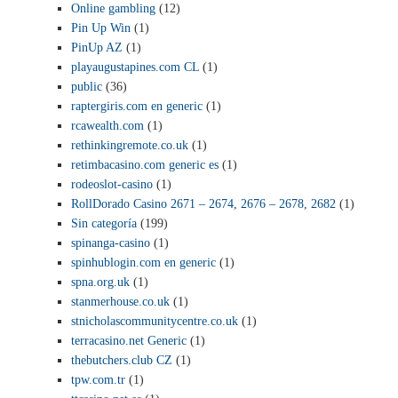
Online gambling
(12)
Pin Up Win
(1)
PinUp AZ
(1)
playaugustapines.com CL
(1)
public
(36)
raptergiris.com en generic
(1)
rcawealth.com
(1)
rethinkingremote.co.uk
(1)
retimbacasino.com generic es
(1)
rodeoslot-casino
(1)
RollDorado Casino 2671 – 2674, 2676 – 2678, 2682
(1)
Sin categoría
(199)
spinanga-casino
(1)
spinhublogin.com en generic
(1)
spna.org.uk
(1)
stanmerhouse.co.uk
(1)
stnicholascommunitycentre.co.uk
(1)
terracasino.net Generic
(1)
thebutchers.club CZ
(1)
tpw.com.tr
(1)