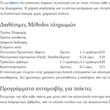
Το
μετάβαση εδώ
ανανεώνει διαρκώς τη συλλογή του με νέους τίτλους κάθε 
της βιομηχανίας. Η μηχανή αναζήτησης και τα φίλτρα κατηγοριών μας επιτρέ
τη δυνατότητα δοκιμής χωρίς χρηματικό κίνδυνο.
Διαθέσιμες Μέθοδοι πληρωμών
Τρόπος Πληρωμής
Χρόνος κατάθεσης
Διάρκεια Ανάληψης
Ελάχιστο ποσό
Πιστωτικές/Χρεωστικές Κάρτες
Άμεσα
1-3 εργάσιμες
€10
Ηλεκτρονικά πορτοφόλια (Skrill, Neteller)
Άμεσα
0-24 ώρες
€10
Τραπεζικό έμβασμα
1-3 εργάσιμες
3-5 εργάσιμες
€20
Κρυπτονομίσματα
Αμέσως
0-2 ώρες
€15
Η πολιτική μας στοχεύει στην γρηγορότερη δυνατή επεξεργασία των αποσύρσ
εκκαθάρισης. Δεν χρεώνουμε χρεώσεις για καταθέσεις ή αναλήψεις από την πλ
Προγράμματα ανταμοιβής για παίκτες
Εκτιμούμε την αξία κάθε παίκτη μας μέσω από ένα πολυεπίπεδο σύστημα αντ
οκτώ διαφορετικές βαθμίδες, από το επίπεδο εισόδου έως την αποκλειστική 