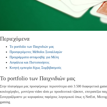
Περιεχόμενα
Το portfolio των Παιχνιδιών μας
Προσφερόμενες Μέθοδοι Συναλλαγών
Προγράμματα ανταμοιβής για Μέλη
Ασφάλεια και Πιστοποιήσεις
Κινητή εμπειρία δίχως Συμβιβασμούς
Το portfolio των Παιχνιδιών μας
Στην πλατφόρμα μας προσφέρουμε περισσότερα από 3.500 διαφορετικά games 
κουλοχέρηδες, μοντέρνα video slots με προοδευτικά τζάκποτ, επιτραπέζια παιχ
Συνεργαζόμαστε με κορυφαίους παρόχους λογισμικού όπως η NetEnt, Microg
gaming.