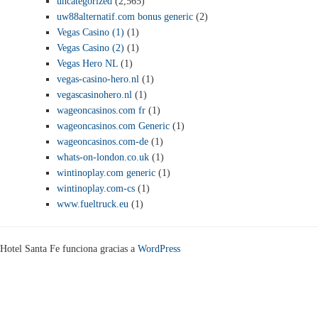
uncategorized
(2,565)
uw88alternatif.com bonus generic
(2)
Vegas Casino (1)
(1)
Vegas Casino (2)
(1)
Vegas Hero NL
(1)
vegas-casino-hero.nl
(1)
vegascasinohero.nl
(1)
wageoncasinos.com fr
(1)
wageoncasinos.com Generic
(1)
wageoncasinos.com-de
(1)
whats-on-london.co.uk
(1)
wintinoplay.com generic
(1)
wintinoplay.com-cs
(1)
www.fueltruck.eu
(1)
Hotel Santa Fe funciona gracias a
WordPress