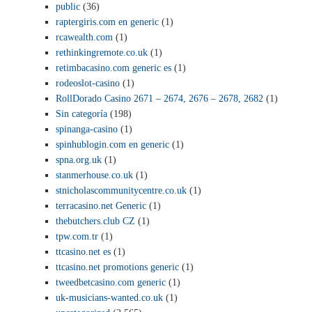
public
(36)
raptergiris.com en generic
(1)
rcawealth.com
(1)
rethinkingremote.co.uk
(1)
retimbacasino.com generic es
(1)
rodeoslot-casino
(1)
RollDorado Casino 2671 – 2674, 2676 – 2678, 2682
(1)
Sin categoría
(198)
spinanga-casino
(1)
spinhublogin.com en generic
(1)
spna.org.uk
(1)
stanmerhouse.co.uk
(1)
stnicholascommunitycentre.co.uk
(1)
terracasino.net Generic
(1)
thebutchers.club CZ
(1)
tpw.com.tr
(1)
ttcasino.net es
(1)
ttcasino.net promotions generic
(1)
tweedbetcasino.com generic
(1)
uk-musicians-wanted.co.uk
(1)