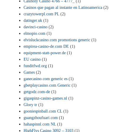
Casinoly Casino 4766 – 4777_
(1)
Casinos que pagan al instante en Latinoamerica
(2)
crazytowerpl.com PL
(2)
datinger.uk
(1)
davinci-casino
(2)
elmopio.com
(1)
elvisluckcasino.com promotions generic
(1)
empirea-casino-de.com DE
(1)
equipment-statt-power.de
(1)
EU casino
(1)
funditfwd.org
(1)
Games
(2)
ganecasino.com generic es
(1)
gbetplaycasino.com Generic
(1)
getgodz.com-de
(1)
gigaspinz-casino-games.nl
(1)
Glory tr
(1)
gooniespinball.com CL
(1)
guangzhoufuari.com
(1)
hahaspinnl.com NL
(1)
HighFlys Casino 3092 – 3103
(1)