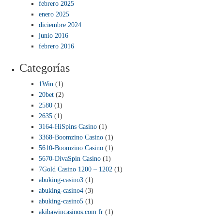
febrero 2025
enero 2025
diciembre 2024
junio 2016
febrero 2016
Categorías
1Win
(1)
20bet
(2)
2580
(1)
2635
(1)
3164-HiSpins Casino
(1)
3368-Boomzino Casino
(1)
5610-Boomzino Casino
(1)
5670-DivaSpin Casino
(1)
7Gold Casino 1200 – 1202
(1)
abuking-casino3
(1)
abuking-casino4
(3)
abuking-casino5
(1)
akibawincasinos.com fr
(1)