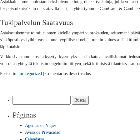
Asiakkaidemme puolustamiseksi olemme integroineet työkaluja, joilla voi asettaa 
Itsepoissulkutyökalu on saatavilla heti, ja yhteistyömme GamCare- & Gamblers 
Tukipalvelun Saatavuus
Asiakastukemme toimii suomen kielellä ympäri vuorokauden, seitsemänä päivänä
sähköpostikyselyihin vastaamme tyypillisesti neljän tunnin kuluessa. Tukitiimi
läpikotaisin.
Verkkosivustomme usein kysytyt kysymykset -osio kattaa tavallisimmat tiedustel
voit ottaa yhteyttä teknisiin ongelmiin liittyen, sekä kriittisissä tilanteissa ta
en
Posted in
uncategorized
|
Comentarios desactivados
MrThrills
–
Pelielämys
Buscar:
Kotimaisille
Kasinopelaajille
Páginas
Agentes de Viajes
Aviso de Privacidad
Calendario