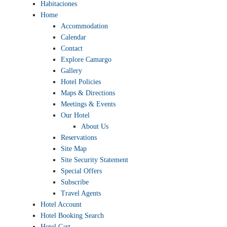
Habitaciones
Home
Accommodation
Calendar
Contact
Explore Camargo
Gallery
Hotel Policies
Maps & Directions
Meetings & Events
Our Hotel
About Us
Reservations
Site Map
Site Security Statement
Special Offers
Subscribe
Travel Agents
Hotel Account
Hotel Booking Search
Hotel Cart