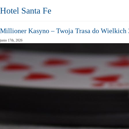
Hotel Santa Fe
Millioner Kasyno – Twoja Trasa do Wielkich
junio 17th, 2026