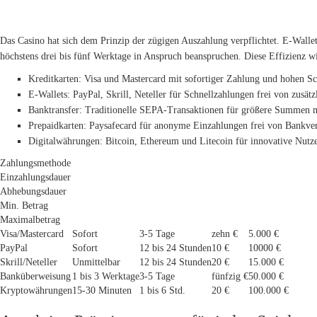
BLITZSCHNELLE AUSZAHLUNGEN OHNE WARTEZEIT
Das Casino hat sich dem Prinzip der zügigen Auszahlung verpflichtet. E-Walle
höchstens drei bis fünf Werktage in Anspruch beanspruchen. Diese Effizienz w
Kreditkarten: Visa und Mastercard mit sofortiger Zahlung und hohen
E-Wallets: PayPal, Skrill, Neteller für Schnellzahlungen frei von zusätz
Banktransfer: Traditionelle SEPA-Transaktionen für größere Summen mi
Prepaidkarten: Paysafecard für anonyme Einzahlungen frei von Bankve
Digitalwährungen: Bitcoin, Ethereum und Litecoin für innovative Nutzer
Zahlungsmethode
Einzahlungsdauer
Abhebungsdauer
Min. Betrag
Maximalbetrag
Visa/Mastercard
Sofort
3-5 Tage
zehn €
5.000 €
PayPal
Sofort
12 bis 24 Stunden
10 €
10000 €
Skrill/Neteller
Unmittelbar
12 bis 24 Stunden
20 €
15.000 €
Banküberweisung
1 bis 3 Werktage
3-5 Tage
fünfzig €
50.000 €
Kryptowährungen
15-30 Minuten
1 bis 6 Std.
20 €
100.000 €