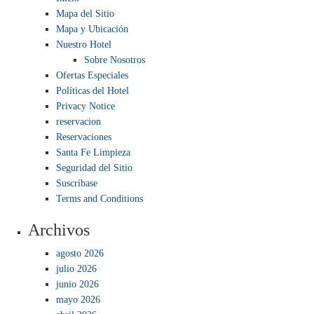
Mapa del Sitio
Mapa y Ubicación
Nuestro Hotel
Sobre Nosotros
Ofertas Especiales
Políticas del Hotel
Privacy Notice
reservacion
Reservaciones
Santa Fe Limpieza
Seguridad del Sitio
Suscríbase
Terms and Conditions
Archivos
agosto 2026
julio 2026
junio 2026
mayo 2026