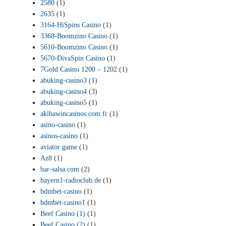
2580
(1)
2635
(1)
3164-HiSpins Casino
(1)
3368-Boomzino Casino
(1)
5610-Boomzino Casino
(1)
5670-DivaSpin Casino
(1)
7Gold Casino 1200 – 1202
(1)
abuking-casino3
(1)
abuking-casino4
(3)
abuking-casino5
(1)
akibawincasinos.com fr
(1)
asino-casino
(1)
asinos-casino
(1)
aviator game
(1)
Az8
(1)
bar-salsa.com
(2)
bayern1-radioclub.de
(1)
bdmbet-casino
(1)
bdmbet-casino1
(1)
Beef Casino (1)
(1)
Beef Casino (2)
(1)