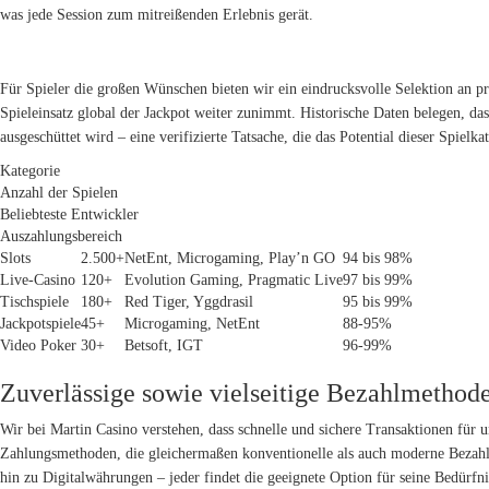
was jede Session zum mitreißenden Erlebnis gerät.
PROGRESSIVE JACKPOT-SPIELE MIT MILLIONENGEWINNEN
Für Spieler die großen Wünschen bieten wir ein eindrucksvolle Selektion an pr
Spieleinsatz global der Jackpot weiter zunimmt. Historische Daten belegen, da
ausgeschüttet wird – eine verifizierte Tatsache, die das Potential dieser Spielka
Kategorie
Anzahl der Spielen
Beliebteste Entwickler
Auszahlungsbereich
Slots
2.500+
NetEnt, Microgaming, Play’n GO
94 bis 98%
Live-Casino
120+
Evolution Gaming, Pragmatic Live
97 bis 99%
Tischspiele
180+
Red Tiger, Yggdrasil
95 bis 99%
Jackpotspiele
45+
Microgaming, NetEnt
88-95%
Video Poker
30+
Betsoft, IGT
96-99%
Zuverlässige sowie vielseitige Bezahlmethod
Wir bei Martin Casino verstehen, dass schnelle und sichere Transaktionen für
Zahlungsmethoden, die gleichermaßen konventionelle als auch moderne Bezahl
hin zu Digitalwährungen – jeder findet die geeignete Option für seine Bedürfni