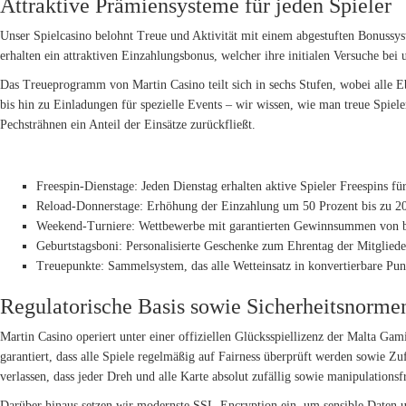
Attraktive Prämiensysteme für jeden Spieler
Unser Spielcasino belohnt Treue und Aktivität mit einem abgestuften Bonussy
erhalten ein attraktiven Einzahlungsbonus, welcher ihre initialen Versuche bei
Das Treueprogramm von Martin Casino teilt sich in sechs Stufen, wobei alle E
bis hin zu Einladungen für spezielle Events – wir wissen, wie man treue Spiele
Pechsträhnen ein Anteil der Einsätze zurückfließt.
WÖCHENTLICH STATTFINDENDE AKTIONEN MIT ÜBERRASC
Freespin-Dienstage: Jeden Dienstag erhalten aktive Spieler Freespins fü
Reload-Donnerstage: Erhöhung der Einzahlung um 50 Prozent bis zu 2
Weekend-Turniere: Wettbewerbe mit garantierten Gewinnsummen von b
Geburtstagsboni: Personalisierte Geschenke zum Ehrentag der Mitgliede
Treuepunkte: Sammelsystem, das alle Wetteinsatz in konvertierbare Pu
Regulatorische Basis sowie Sicherheitsnorme
Martin Casino operiert unter einer offiziellen Glücksspiellizenz der Malta Gam
garantiert, dass alle Spiele regelmäßig auf Fairness überprüft werden sowie Z
verlassen, dass jeder Dreh und alle Karte absolut zufällig sowie manipulationsfre
Darüber hinaus setzen wir modernste SSL-Encryption ein, um sensible Daten un