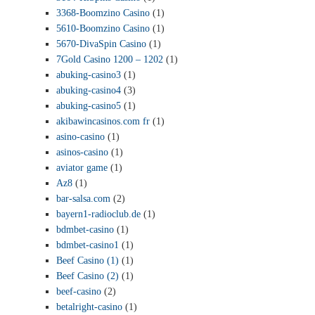
3368-Boomzino Casino
(1)
5610-Boomzino Casino
(1)
5670-DivaSpin Casino
(1)
7Gold Casino 1200 – 1202
(1)
abuking-casino3
(1)
abuking-casino4
(3)
abuking-casino5
(1)
akibawincasinos.com fr
(1)
asino-casino
(1)
asinos-casino
(1)
aviator game
(1)
Az8
(1)
bar-salsa.com
(2)
bayern1-radioclub.de
(1)
bdmbet-casino
(1)
bdmbet-casino1
(1)
Beef Casino (1)
(1)
Beef Casino (2)
(1)
beef-casino
(2)
betalright-casino
(1)