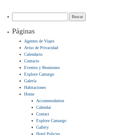
Casino
–
Buscar:
Wyczerpujący
Informator
Páginas
po
Platformie
Agentes de Viajes
Hazardowej
Aviso de Privacidad
Nowoczesnej
Calendario
Generacji
Contacto
Eventos y Reuniones
Explore Camargo
Galería
Habitaciones
Home
Accommodation
Calendar
Contact
Explore Camargo
Gallery
Hotel Policies