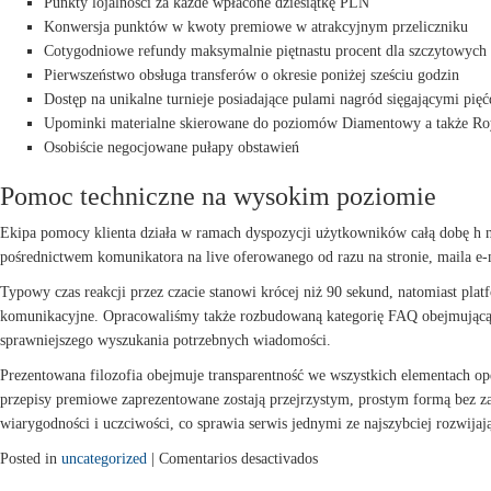
Punkty lojalności za każde wpłacone dziesiątkę PLN
Konwersja punktów w kwoty premiowe w atrakcyjnym przeliczniku
Cotygodniowe refundy maksymalnie piętnastu procent dla szczytowych
Pierwszeństwo obsługa transferów o okresie poniżej sześciu godzin
Dostęp na unikalne turnieje posiadające pulami nagród sięgającymi pięć
Upominki materialne skierowane do poziomów Diamentowy a także Ro
Osobiście negocjowane pułapy obstawień
Pomoc techniczne na wysokim poziomie
Ekipa pomocy klienta działa w ramach dyspozycji użytkowników całą dobę h na
pośrednictwem komunikatora na live oferowanego od razu na stronie, maila e-m
Typowy czas reakcji przez czacie stanowi krócej niż 90 sekund, natomiast platf
komunikacyjne. Opracowaliśmy także rozbudowaną kategorię FAQ obejmującą 
sprawniejszego wyszukania potrzebnych wiadomości.
Prezentowana filozofia obejmuje transparentność we wszystkich elementach ope
przepisy premiowe zaprezentowane zostają przejrzystym, prostym formą bez z
wiarygodności i uczciwości, co sprawia serwis jednymi ze najszybciej rozwijaj
en
Posted in
uncategorized
|
Comentarios desactivados
Magius