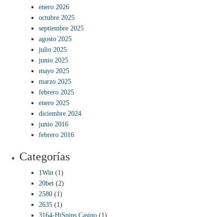
enero 2026
octubre 2025
septiembre 2025
agosto 2025
julio 2025
junio 2025
mayo 2025
marzo 2025
febrero 2025
enero 2025
diciembre 2024
junio 2016
febrero 2016
Categorías
1Win
(1)
20bet
(2)
2580
(1)
2635
(1)
3164-HiSpins Casino
(1)