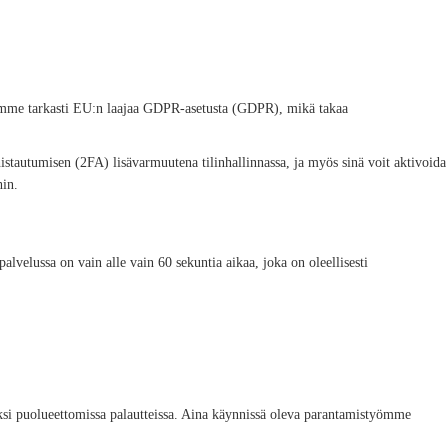
utamme tarkasti EU:n laajaa GDPR-asetusta (GDPR), mikä takaa
nistautumisen (2FA) lisävarmuutena tilinhallinnassa, ja myös sinä voit aktivoida
hin.
lvelussa on vain alle vain 60 sekuntia aikaa, joka on oleellisesti
ksi puolueettomissa palautteissa. Aina käynnissä oleva parantamistyömme