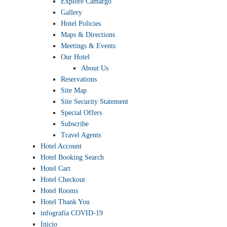
Explore Camargo
Gallery
Hotel Policies
Maps & Directions
Meetings & Events
Our Hotel
About Us
Reservations
Site Map
Site Security Statement
Special Offers
Subscribe
Travel Agents
Hotel Account
Hotel Booking Search
Hotel Cart
Hotel Checkout
Hotel Rooms
Hotel Thank You
infografía COVID-19
Inicio