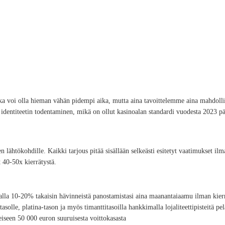
aika voi olla hieman vähän pidempi aika, mutta aina tavoittelemme aina mahdoll
identiteetin todentaminen, mikä on ollut kasinoalan standardi vuodesta 2023 pä
ökohdille. Kaikki tarjous pitää sisällään selkeästi esitetyt vaatimukset ilman
 40-50x kierrätystä.
valla 10-20% takaisin hävinneistä panostamistasi aina maanantaiaamu ilman kier
asolle, platina-tason ja myös timanttitasoilla hankkimalla lojaliteettipisteitä pe
eiseen 50 000 euron suuruisesta voittokasasta