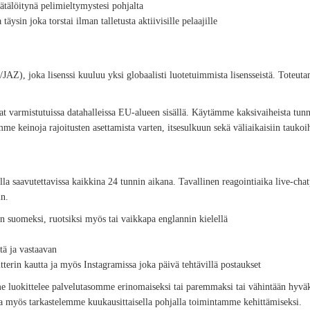
äätälöitynä pelimieltymystesi pohjalta
täysin joka torstai ilman talletusta aktiivisille pelaajille
AZ), joka lisenssi kuuluu yksi globaalisti luotetuimmista lisensseistä. Tote
ovat varmistutuissa datahalleissa EU-alueen sisällä. Käytämme kaksivaiheista tun
me keinoja rajoitusten asettamista varten, itsesulkuun sekä väliaikaisiin taukoi
 saavutettavissa kaikkina 24 tunnin aikana. Tavallinen reagointiaika live-chatpa
in.
n suomeksi, ruotsiksi myös tai vaikkapa englannin kielellä
tä ja vastaavan
erin kautta ja myös Instagramissa joka päivä tehtävillä postaukset
e luokittelee palvelutasomme erinomaiseksi tai paremmaksi tai vähintään hyvä
 ja myös tarkastelemme kuukausittaisella pohjalla toimintamme kehittämiseksi.