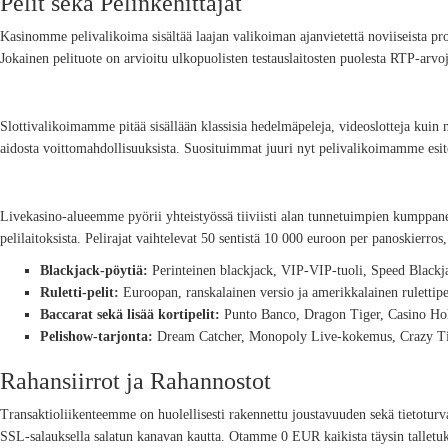
Pelit sekä Pelinkehittäjät
Kasinomme pelivalikoima sisältää laajan valikoiman ajanvietettä noviiseista prof
Jokainen pelituote on arvioitu ulkopuolisten testauslaitosten puolesta RTP-arvo
SLOTIT SEKÄ JACKPOT-VAIHTOEHDOT
Slottivalikoimamme pitää sisällään klassisia hedelmäpeleja, videoslotteja kuin 
aidosta voittomahdollisuuksista. Suosituimmat juuri nyt pelivalikoimamme esitetä
LIVEKASINO-OSASTO
Livekasino-alueemme pyörii yhteistyössä tiiviisti alan tunnetuimpien kumppanei
pelilaitoksista. Pelirajat vaihtelevat 50 sentistä 10 000 euroon per panoskierros,
Blackjack-pöytiä:
Perinteinen blackjack, VIP-VIP-tuoli, Speed Blackjac
Ruletti-pelit:
Euroopan, ranskalainen versio ja amerikkalainen rulettip
Baccarat sekä lisää kortipelit:
Punto Banco, Dragon Tiger, Casino Hol
Pelishow-tarjonta:
Dream Catcher, Monopoly Live-kokemus, Crazy Time
Rahansiirrot ja Rahannostot
Transaktioliikenteemme on huolellisesti rakennettu joustavuuden sekä tietotur
SSL-salauksella salatun kanavan kautta. Otamme 0 EUR kaikista täysin talletuks