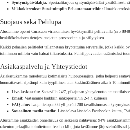
Syntymäpäivälahja:
Spesiaalitarjous syntymäpäivälläsi yksilöllisesti r
Viikkokierrokset Suosituimpiin Peliautomaatteihin:
Ilmaiskierroksia 
Suojaus sekä Pelilupa
Alustamme operoi Curacaon viranomaisen hyväksymällä peliluvallla (nro 8048/J
henkilökohtaisten tietojesi suojatun prosessoinnin ja säilytyksen.
Kaikki pelaajien pelitiedot tallennetaan kryptattuina servereille, jotka kaikki 
toiminnon milloin vain haluat tiliasetuksista. Peliriippuvuuden estämiseksi tuom
Asiakaspalvelu ja Yhteystiedot
Asiakastukemme muodostuu kotimaisista huippuosaajista, jotka helposti saatavilla
huomattavasti ripeämpi kuin tyypillinen alan keskimääräinen aika 5-10 minuut
Live-keskustelu:
Saatavilla 24/7, pikajunan yhteydenotto ammattilaisee
Email:
Vastaamme kaikkiin sähköposteihin 2-4 h kuluessa
FAQ-alue:
Laaja tietopankki yli peräti 200 tavallisimmasta kysymykses
Sosiaalinen media media:
Läsnäoleva läsnäolo Facebookin kautta, Twitt
Alustamme asiakkaiden onnellisuus on selkeästi nähtävissä: 94% asiakkaistamm
rakentuu pelaajilta toimitettuun feedbackiin, jota keräämme järjestelmällisesti