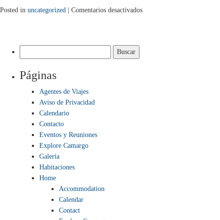
en
Posted in
uncategorized
|
Comentarios desactivados
LocoWin
Kasino
–
Buscar:
Pelielämyksen
Uudelleenmäärittely
Páginas
Suomen
Kasinopelaajille
Agentes de Viajes
Aviso de Privacidad
Calendario
Contacto
Eventos y Reuniones
Explore Camargo
Galería
Habitaciones
Home
Accommodation
Calendar
Contact