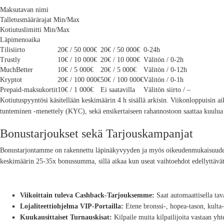
Maksutavan nimi
Talletusmäärärajat Min/Max
Kotiutuslimitti Min/Max
Läpimenoaika
Tilisiirto
20€ / 50 000€
20€ / 50 000€
0-24h
Trustly
10€ / 10 000€
20€ / 10 000€
Välitön / 0-2h
MuchBetter
10€ / 5 000€
20€ / 5 000€
Välitön / 0-12h
Kryptot
20€ / 100 000€
50€ / 100 000€
Välitön / 0-1h
Prepaid-maksukortit
10€ / 1 000€
Ei saatavilla
Välitön siirto / –
Kotiutuspyyntösi käsitellään keskimäärin 4 h sisällä arkisin. Viikonloppuisin 
tunteminen -menettely (KYC), sekä ensikertaiseen rahannostoon saattaa kuulua 
Bonustarjoukset sekä Tarjouskampanjat
Bonustarjontamme on rakennettu läpinäkyvyyden ja myös oikeudenmukaisuuden läht
keskimäärin 25-35x bonussumma, sillä aikaa kun useat vaihtoehdot edellyttävät
PYSYVÄT KAMPANJAT SÄÄNNÖLLISILLE PELAAJILLE
Viikoittain tuleva Cashback-Tarjouksemme:
Saat automaattisella ta
Lojaliteettiohjelma VIP-Portailla:
Etene bronssi-, hopea-tason, kulta-t
Kuukausittaiset Turnauskisat:
Kilpaile muita kilpailijoita vastaan yht