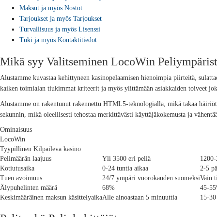
Maksut ja myös Nostot
Tarjoukset ja myös Tarjoukset
Turvallisuus ja myös Lisenssi
Tuki ja myös Kontaktitiedot
Mikä syy Valitseminen LocoWin Peliympärist
Alustamme kuvastaa kehittyneen kasinopelaamisen hienoimpia piirteitä, sulatta
kaiken toimialan tiukimmat kriteerit ja myös ylittämään asiakkaiden toiveet joka
Alustamme on rakentunut rakennettu HTML5-teknologialla, mikä takaa häiriöttö
sekunnin, mikä oleellisesti tehostaa merkittävästi käyttäjäkokemusta ja vähentää
Ominaisuus
LocoWin
Tyypillinen Kilpaileva kasino
Pelimäärän laajuus
Yli 3500 eri peliä
1200-
Kotiutusaika
0-24 tuntia aikaa
2-5 p
Tuen avoimuus
24/7 ympäri vuorokauden suomeksi
Vain t
Älypuhelinten määrä
68%
45-5
Keskimääräinen maksun käsittelyaika
Alle ainoastaan 5 minuuttia
15-30