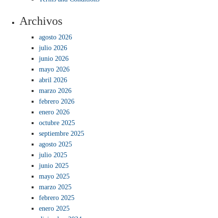
Archivos
agosto 2026
julio 2026
junio 2026
mayo 2026
abril 2026
marzo 2026
febrero 2026
enero 2026
octubre 2025
septiembre 2025
agosto 2025
julio 2025
junio 2025
mayo 2025
marzo 2025
febrero 2025
enero 2025