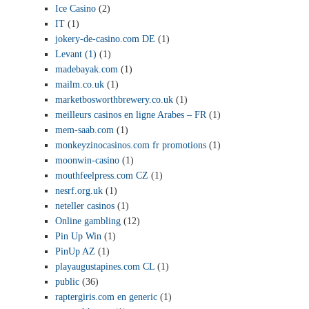
Ice Casino
(2)
IT
(1)
jokery-de-casino.com DE
(1)
Levant (1)
(1)
madebayak.com
(1)
mailm.co.uk
(1)
marketbosworthbrewery.co.uk
(1)
meilleurs casinos en ligne Arabes – FR
(1)
mem-saab.com
(1)
monkeyzinocasinos.com fr promotions
(1)
moonwin-casino
(1)
mouthfeelpress.com CZ
(1)
nesrf.org.uk
(1)
neteller casinos
(1)
Online gambling
(12)
Pin Up Win
(1)
PinUp AZ
(1)
playaugustapines.com CL
(1)
public
(36)
raptergiris.com en generic
(1)