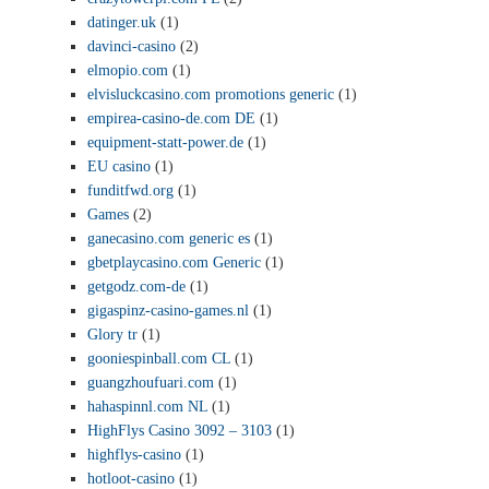
datinger.uk
(1)
davinci-casino
(2)
elmopio.com
(1)
elvisluckcasino.com promotions generic
(1)
empirea-casino-de.com DE
(1)
equipment-statt-power.de
(1)
EU casino
(1)
funditfwd.org
(1)
Games
(2)
ganecasino.com generic es
(1)
gbetplaycasino.com Generic
(1)
getgodz.com-de
(1)
gigaspinz-casino-games.nl
(1)
Glory tr
(1)
gooniespinball.com CL
(1)
guangzhoufuari.com
(1)
hahaspinnl.com NL
(1)
HighFlys Casino 3092 – 3103
(1)
highflys-casino
(1)
hotloot-casino
(1)