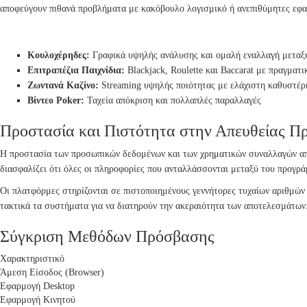
αποφεύγουν πιθανά προβλήματα με κακόβουλο λογισμικό ή ανεπιθύμητες εφα
ΚΑΤΗΓΟΡΊΕΣ ΠΑΙΧΝΙΔΙΏΝ ΜΕ ΒΈΛΤΙΣΤΗ ΑΠΌΔΟΣΗ
Κουλοχέρηδες:
Γραφικά υψηλής ανάλυσης και ομαλή εναλλαγή μεταξ
Επιτραπέζια Παιχνίδια:
Blackjack, Roulette και Baccarat με πραγματι
Ζωντανά Καζίνο:
Streaming υψηλής ποιότητας με ελάχιστη καθυστέ
Βίντεο Poker:
Ταχεία απόκριση και πολλαπλές παραλλαγές
Προστασία και Πιστότητα στην Απευθείας 
Η προστασία των προσωπικών δεδομένων και των χρηματικών συναλλαγών απ
διασφαλίζει ότι όλες οι πληροφορίες που ανταλλάσσονται μεταξύ του προγρ
Οι πλατφόρμες στηρίζονται σε πιστοποιημένους γεννήτορες τυχαίων αριθμών 
τακτικά τα συστήματα για να διατηρούν την ακεραιότητα των αποτελεσμάτων
Σύγκριση Μεθόδων Πρόσβασης
Χαρακτηριστικό
Άμεση Είσοδος (Browser)
Εφαρμογή Desktop
Εφαρμογή Κινητού