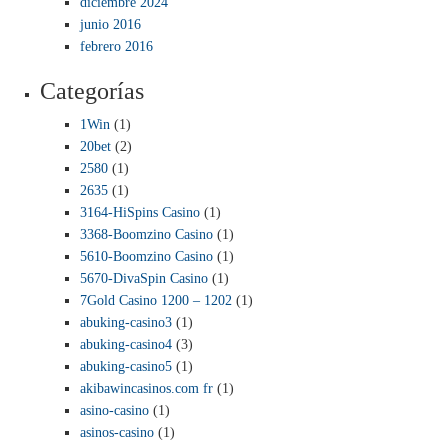
diciembre 2024
junio 2016
febrero 2016
Categorías
1Win
(1)
20bet
(2)
2580
(1)
2635
(1)
3164-HiSpins Casino
(1)
3368-Boomzino Casino
(1)
5610-Boomzino Casino
(1)
5670-DivaSpin Casino
(1)
7Gold Casino 1200 – 1202
(1)
abuking-casino3
(1)
abuking-casino4
(3)
abuking-casino5
(1)
akibawincasinos.com fr
(1)
asino-casino
(1)
asinos-casino
(1)