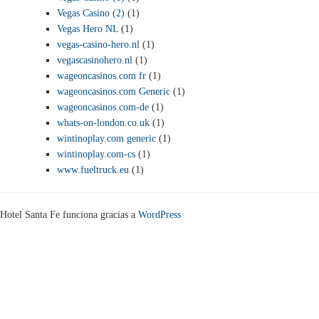
Vegas Casino (2)
(1)
Vegas Hero NL
(1)
vegas-casino-hero.nl
(1)
vegascasinohero.nl
(1)
wageoncasinos.com fr
(1)
wageoncasinos.com Generic
(1)
wageoncasinos.com-de
(1)
whats-on-london.co.uk
(1)
wintinoplay.com generic
(1)
wintinoplay.com-cs
(1)
www.fueltruck.eu
(1)
Hotel Santa Fe funciona gracias a
WordPress