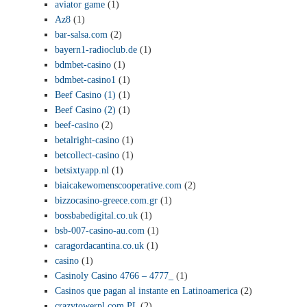
aviator game
(1)
Az8
(1)
bar-salsa.com
(2)
bayern1-radioclub.de
(1)
bdmbet-casino
(1)
bdmbet-casino1
(1)
Beef Casino (1)
(1)
Beef Casino (2)
(1)
beef-casino
(2)
betalright-casino
(1)
betcollect-casino
(1)
betsixtyapp.nl
(1)
biaicakewomenscooperative.com
(2)
bizzocasino-greece.com.gr
(1)
bossbabedigital.co.uk
(1)
bsb-007-casino-au.com
(1)
caragordacantina.co.uk
(1)
casino
(1)
Casinoly Casino 4766 – 4777_
(1)
Casinos que pagan al instante en Latinoamerica
(2)
crazytowerpl.com PL
(2)