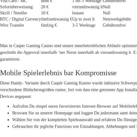
Visa Card / MC
zehn €
1 bis 3 Werktage
Gebührenfrei
Sofortüberweisung
20 €
vierundzwanzig h
Null
Skrill / Neteller
10 €
Instant
Null
BTC / Digital Currency
fünfundzwanzig €
Up to zwei h
Netzwerkgebühr
Wire Transfer
fünfzig €
3-5 Werktage
Gebührenfrei
RASCHE WITHDRAWALS WIE REGELFALL
Man in Casper Gaming Casino sind unsere innerbetrieblichen Abläufe optimier
geschieht die Approval innerhalb ‘ner Norm innerhalb ab vierundzwanzig h. E-
garantieren.
Mobile Spielerlebnis bar Kompromisse
Diese Handy- Variante durch Caspér Gaming Kasino wurde inklusive Schwerpunk
verschiedene Bildschirmgrößen runter, frei von dass eine getrennte App Instal
Devices angepasst.
Aufrufen Du simpel euren favorisierten Internet-Browser auf Mobiltele
Browsen Sie zu unserer Homepage und loggen Du jedermann samt dein
Wählen Sie von der kompletten Spieleauswahl und erfahren Du flüssige
Gebrauchen ihr jegliche Functions wie Einzahlungen, Abhebungen und 