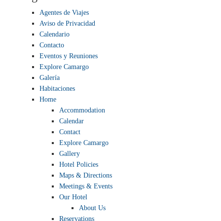
für
Agentes de Viajes
das
Aviso de Privacidad
hervorragendes
Calendario
Spiel-
Contacto
Erfahrung
Eventos y Reuniones
Explore Camargo
Galería
Habitaciones
Home
Accommodation
Calendar
Contact
Explore Camargo
Gallery
Hotel Policies
Maps & Directions
Meetings & Events
Our Hotel
About Us
Reservations