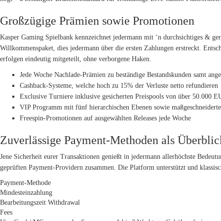
Großzügige Prämien sowie Promotionen
Kasper Gaming Spielbank kennzeichnet jedermann mit ‘n durchsichtiges & ge
Willkommenspaket, dies jedermann über die ersten Zahlungen erstreckt. Entsc
erfolgen eindeutig mitgeteilt, ohne verborgene Haken.
Jede Woche Nachlade-Prämien zu beständige Bestandskunden samt ang
Cashback-Systeme, welche hoch zu 15% der Verluste netto refundieren
Exclusive Turniere inklusive gesicherten Preispools von über 50.000 
VIP Programm mit fünf hierarchischen Ebenen sowie maßgeschneiderte
Freespin-Promotionen auf ausgewählten Releases jede Woche
Zuverlässige Payment-Methoden als Überblic
Jene Sicherheit eurer Transaktionen genießt in jedermann allerhöchste Bedeu
geprüften Payment-Providern zusammen. Die Platform unterstützt und klassis
Payment-Methode
Mindesteinzahlung
Bearbeitungszeit Withdrawal
Fees