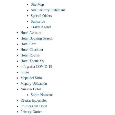
Site Map
Site Security Statement
Special Offers
Subscribe
Travel Agents
Hotel Account
Hotel Booking Search
Hotel Cart
Hotel Checkout
Hotel Rooms
Hotel Thank You
infografía COVID-19
Inicio
Mapa del Sitio
Mapa y Ubicación
Nuestro Hotel
Sobre Nosotros
Ofertas Especiales
Políticas del Hotel
Privacy Notice