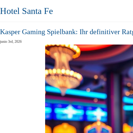
Hotel Santa Fe
Kasper Gaming Spielbank: Ihr definitiver Rat
junio 3rd, 2026