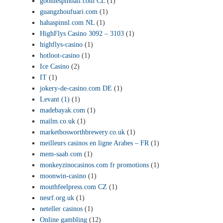
gooniespinball.com CL
(1)
guangzhoufuari.com
(1)
hahaspinnl.com NL
(1)
HighFlys Casino 3092 – 3103
(1)
highflys-casino
(1)
hotloot-casino
(1)
Ice Casino
(2)
IT
(1)
jokery-de-casino.com DE
(1)
Levant (1)
(1)
madebayak.com
(1)
mailm.co.uk
(1)
marketbosworthbrewery.co.uk
(1)
meilleurs casinos en ligne Arabes – FR
(1)
mem-saab.com
(1)
monkeyzinocasinos.com fr promotions
(1)
moonwin-casino
(1)
mouthfeelpress.com CZ
(1)
nesrf.org.uk
(1)
neteller casinos
(1)
Online gambling
(12)