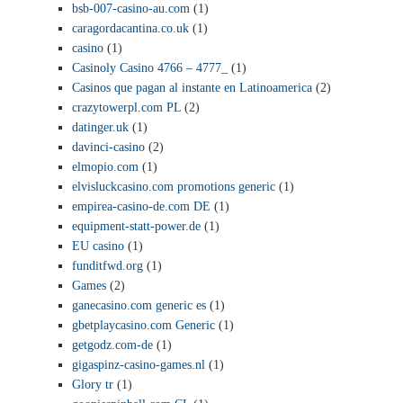
bsb-007-casino-au.com
(1)
caragordacantina.co.uk
(1)
casino
(1)
Casinoly Casino 4766 – 4777_
(1)
Casinos que pagan al instante en Latinoamerica
(2)
crazytowerpl.com PL
(2)
datinger.uk
(1)
davinci-casino
(2)
elmopio.com
(1)
elvisluckcasino.com promotions generic
(1)
empirea-casino-de.com DE
(1)
equipment-statt-power.de
(1)
EU casino
(1)
funditfwd.org
(1)
Games
(2)
ganecasino.com generic es
(1)
gbetplaycasino.com Generic
(1)
getgodz.com-de
(1)
gigaspinz-casino-games.nl
(1)
Glory tr
(1)