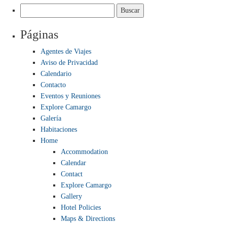
Tu
Buscar:
Portal
de
Páginas
Apuestas
en
Agentes de Viajes
el
Aviso de Privacidad
Dispositivo
Calendario
Contacto
Eventos y Reuniones
Explore Camargo
Galería
Habitaciones
Home
Accommodation
Calendar
Contact
Explore Camargo
Gallery
Hotel Policies
Maps & Directions