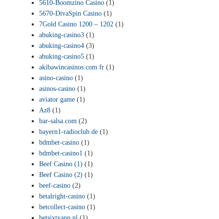
5610-Boomzino Casino
(1)
5670-DivaSpin Casino
(1)
7Gold Casino 1200 – 1202
(1)
abuking-casino3
(1)
abuking-casino4
(3)
abuking-casino5
(1)
akibawincasinos.com fr
(1)
asino-casino
(1)
asinos-casino
(1)
aviator game
(1)
Az8
(1)
bar-salsa.com
(2)
bayern1-radioclub.de
(1)
bdmbet-casino
(1)
bdmbet-casino1
(1)
Beef Casino (1)
(1)
Beef Casino (2)
(1)
beef-casino
(2)
betalright-casino
(1)
betcollect-casino
(1)
betsixtyapp.nl
(1)