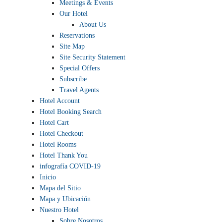
Meetings & Events
Our Hotel
About Us
Reservations
Site Map
Site Security Statement
Special Offers
Subscribe
Travel Agents
Hotel Account
Hotel Booking Search
Hotel Cart
Hotel Checkout
Hotel Rooms
Hotel Thank You
infografía COVID-19
Inicio
Mapa del Sitio
Mapa y Ubicación
Nuestro Hotel
Sobre Nosotros