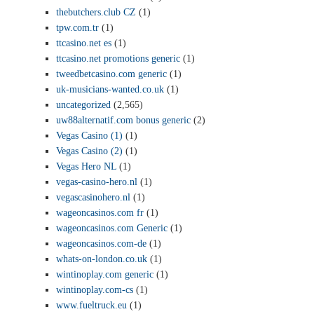
thebutchers.club CZ
(1)
tpw.com.tr
(1)
ttcasino.net es
(1)
ttcasino.net promotions generic
(1)
tweedbetcasino.com generic
(1)
uk-musicians-wanted.co.uk
(1)
uncategorized
(2,565)
uw88alternatif.com bonus generic
(2)
Vegas Casino (1)
(1)
Vegas Casino (2)
(1)
Vegas Hero NL
(1)
vegas-casino-hero.nl
(1)
vegascasinohero.nl
(1)
wageoncasinos.com fr
(1)
wageoncasinos.com Generic
(1)
wageoncasinos.com-de
(1)
whats-on-london.co.uk
(1)
wintinoplay.com generic
(1)
wintinoplay.com-cs
(1)
www.fueltruck.eu
(1)