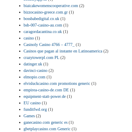
biaicakewomenscooperative.com
(2)
bizzocasino-greece.com.gr
(1)
bossbabedigital.co.uk
(1)
bsb-007-casino-au.com
(1)
caragordacantina.co.uk
(1)
casino
(1)
Casinoly Casino 4766 – 4777_
(1)
Casinos que pagan al instante en Latinoamerica
(2)
crazytowerpl.com PL
(2)
datinger.uk
(1)
davinci-casino
(2)
elmopio.com
(1)
elvisluckcasino.com promotions generic
(1)
empirea-casino-de.com DE
(1)
equipment-statt-power.de
(1)
EU casino
(1)
funditfwd.org
(1)
Games
(2)
ganecasino.com generic es
(1)
gbetplaycasino.com Generic
(1)