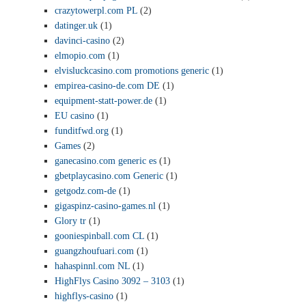
crazytowerpl.com PL
(2)
datinger.uk
(1)
davinci-casino
(2)
elmopio.com
(1)
elvisluckcasino.com promotions generic
(1)
empirea-casino-de.com DE
(1)
equipment-statt-power.de
(1)
EU casino
(1)
funditfwd.org
(1)
Games
(2)
ganecasino.com generic es
(1)
gbetplaycasino.com Generic
(1)
getgodz.com-de
(1)
gigaspinz-casino-games.nl
(1)
Glory tr
(1)
gooniespinball.com CL
(1)
guangzhoufuari.com
(1)
hahaspinnl.com NL
(1)
HighFlys Casino 3092 – 3103
(1)
highflys-casino
(1)