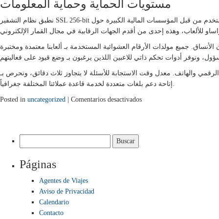
مستويات الحماية وحماية المعلومات
نطبق نظام التشفير SSL 256-bit على جميع المعاملات والمعلومات الشخصية. هذا المستوى من التشفير هو نفسه المستخدم من قبل المؤسسات المالية الكبيرة حول
ساق. جميع مولدات الأرقام العشوائية المستخدمة بـ ألعابنا معتمدة ومختبرة
 الرقمي والهاتف. معدل وقت الاستجابة للأسئلة لا يتجاوز ثلاث دقائق، ونحرص بـ
إتاحة دعم بلغات متعددة لخدمة قاعدة عملائنا المختلفة جغرافياً.
en
Posted in
uncategorized
|
Comentarios desactivados
جميع
ما
ترغب
Buscar:
في
معرفته
Páginas
بخصوص
منصة
Agentes de Viajes
winwin
Aviso de Privacidad
bet
Calendario
للمراهنات
Contacto
وألعاب