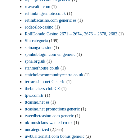
rcawealth.com
(1)
rethinkingremote.co.uk
(1)
retimbacasino.com generic es
(1)
rodeoslot-casino
(1)
RollDorado Casino 2671 – 2674, 2676 – 2678, 2682
(1)
Sin categoría
(199)
spinanga-casino
(1)
spinhublogin.com en generic
(1)
spna.org.uk
(1)
stanmerhouse.co.uk
(1)
stnicholascommunitycentre.co.uk
(1)
terracasino.net Generic
(1)
thebutchers.club CZ
(1)
tpw.com.tr
(1)
ttcasino.net es
(1)
ttcasino.net promotions generic
(1)
tweedbetcasino.com generic
(1)
uk-musicians-wanted.co.uk
(1)
uncategorized
(2,565)
uw88alternatif.com bonus generic
(2)