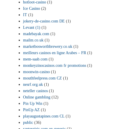
hotloot-casino
(1)
Ice Casino
(2)
IT
(1)
jokery-de-casino.com DE
(1)
Levant (1)
(1)
madebayak.com
(1)
mailm.co.uk
(1)
marketbosworthbrewery.co.uk
(1)
meilleurs casinos en ligne Arabes – FR
(1)
mem-saab.com
(1)
monkeyzinocasinos.com fr promotions
(1)
moonwin-casino
(1)
mouthfeelpress.com CZ
(1)
nesrf.org.uk
(1)
neteller casinos
(1)
Online gambling
(12)
Pin Up Win
(1)
PinUp AZ
(1)
playaugustapines.com CL
(1)
public
(36)
raptergiris.com en generic
(1)