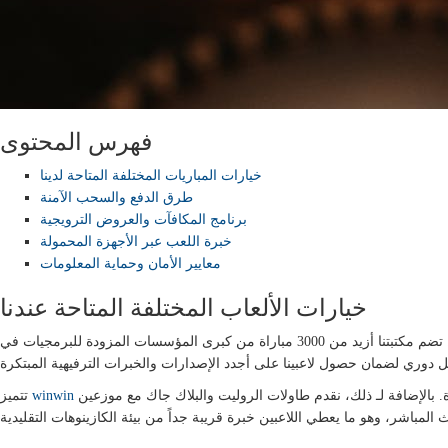
فهرس المحتوى
خيارات المباريات المختلفة المتاحة لدينا
طرق الدفع والسحب الآمنة
برنامج المكافآت والعروض الترويجية
خبرة اللعب عبر الأجهزة المحمولة
معايير الأمان وحماية المعلومات
خيارات الألعاب المختلفة المتاحة عندنا
نفخر في منصتنا بعرض مجموعة واسعة من الألعاب التي تناسب كل الرغبات والتفضيلات. تضم مكتبتنا أزيد من 3000 مباراة من كبرى المؤسسات المزودة للبرمجيات في
بتقديم ألعاب السلوتس الحديثة التي تشمل على غرافيك عالية الجودة وخصائص حوافز متطورة. بالإضافة لـ ذلك، نقدم طاولات الروليت والبلاك جاك مع موزعين
winwin
تتميز