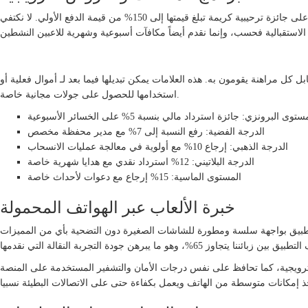
أنشأنا برنامج جوائز متدرج يجزي اللاعبين على ولائهم المستمر. ينال كل لاعب حديث على جائزة ترحيبية كريمة تبلغ قيمتها إلى 150% من قيمة الدفع الأولي. لا نكتفي
مزايا نظام الولاء المتقدم
ل مراهنة يقومون به. هذه العلامات يمكن تبديلها فيما بعد لـ أموال فعلية أو
استخدامها للحصول على جولات مجانية خاصة.
توى البرونزي: جائزة استرداد مالي بنسبة 5% على الخسائر الأسبوعية
الدرجة الفضية: رفع النسبة إلى 7% مع مدير محفظة مخصص
الدرجة الذهبي: إرجاع 10% مع أولوية في معالجة عمليات الانسحاب
الدرجة البلاتيني: 12% استرداد نقدي مع هدايا شهرية خاصة
المستوى الماسية: 15% إرجاع مع دعوات لأحداث خاصة
خبرة الألعاب عبر الهواتف المحمولة
ز التطبيق بواجهة سلسة ومطورة للشاشات الصغيرة دون التضحية بأي من المميزات
ترويجية، كما تحافظ على نفس درجات الأمان والتشفير المستخدمة على المنصة