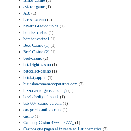
asinos-casino
(1)
aviator game
(1)
Az8
(1)
bar-salsa.com
(2)
bayern1-radioclub.de
(1)
bdmbet-casino
(1)
bdmbet-casino1
(1)
Beef Casino (1)
(1)
Beef Casino (2)
(1)
beef-casino
(2)
betalright-casino
(1)
betcollect-casino
(1)
betsixtyapp.nl
(1)
biaicakewomenscooperative.com
(2)
bizzocasino-greece.com.gr
(1)
bossbabedigital.co.uk
(1)
bsb-007-casino-au.com
(1)
caragordacantina.co.uk
(1)
casino
(1)
Casinoly Casino 4766 – 4777_
(1)
Casinos que pagan al instante en Latinoamerica
(2)