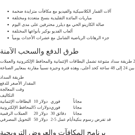
فئات الألعاب الرئيسية
آلات القمار الكلاسيكية والفيديو مع مكافآت متزايدة ضخمة
مباريات المائدة التقليدية بنسخ متعددة ومختلفة
صالة الكازينو الحي مع ديلرز محترفين على مدى اليوم
ألعاب الفديو بوكير بأنواعها المختلفة
جزء الرهانات الرياضية الشامل مع عشرات الأحداث يومياً
طرق الدفع والسحب الآمنة
نحن نعي ضرورة توفير وسائل سداد متعددة وموثوقة لزبائننا. لذلك قمنا بدمج أكثر من 25 طريقة سداد متنوعة تشمل البطاقات الإئتمانية والمحافظ الإلكترونية والعملات
طريقة السداد
المقدار الأصغر للدفع
وقت المعالجة
التكاليف
مجاناً
فوري
10 دولار
البطاقات الإئتمانية
مجانا
فوري
5 دولارات
المحافظ الإلكترونية
مجانا
30 دقائق
20 دولار
العملات الرقمية
قد تفرض رسوم بنكية
2-5 أيام عمل
50 دولار
التحويل المصرفي
برنامج المكافآت والعروض الترويجية