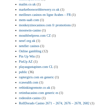
mailm.co.uk
(1)
marketbosworthbrewery.co.uk
(1)
meilleurs casinos en ligne Arabes – FR
(1)
mem-saab.com
(1)
monkeyzinocasinos.com fr promotions
(1)
moonwin-casino
(1)
mouthfeelpress.com CZ
(1)
nesrf.org.uk
(1)
neteller casinos
(1)
Online gambling
(12)
Pin Up Win
(1)
PinUp AZ
(1)
playaugustapines.com CL
(1)
public
(36)
raptergiris.com en generic
(1)
rcawealth.com
(1)
rethinkingremote.co.uk
(1)
retimbacasino.com generic es
(1)
rodeoslot-casino
(1)
RollDorado Casino 2671 – 2674, 2676 – 2678, 2682
(1)