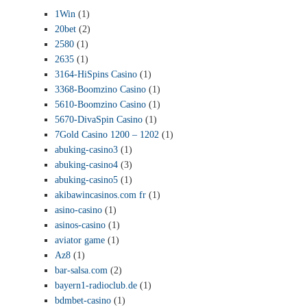
1Win
(1)
20bet
(2)
2580
(1)
2635
(1)
3164-HiSpins Casino
(1)
3368-Boomzino Casino
(1)
5610-Boomzino Casino
(1)
5670-DivaSpin Casino
(1)
7Gold Casino 1200 – 1202
(1)
abuking-casino3
(1)
abuking-casino4
(3)
abuking-casino5
(1)
akibawincasinos.com fr
(1)
asino-casino
(1)
asinos-casino
(1)
aviator game
(1)
Az8
(1)
bar-salsa.com
(2)
bayern1-radioclub.de
(1)
bdmbet-casino
(1)