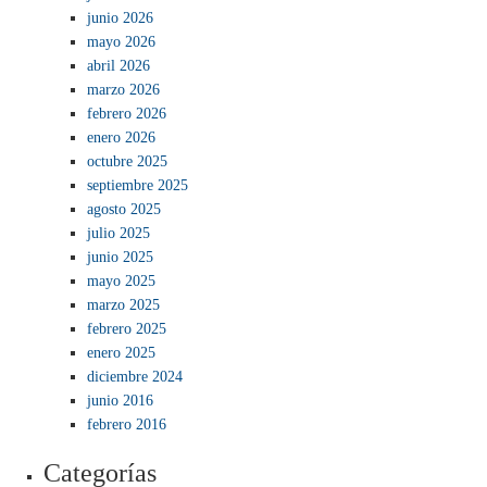
junio 2026
mayo 2026
abril 2026
marzo 2026
febrero 2026
enero 2026
octubre 2025
septiembre 2025
agosto 2025
julio 2025
junio 2025
mayo 2025
marzo 2025
febrero 2025
enero 2025
diciembre 2024
junio 2016
febrero 2016
Categorías