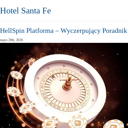
Hotel Santa Fe
HellSpin Platforma – Wyczerpujący Poradni
mayo 28th, 2026