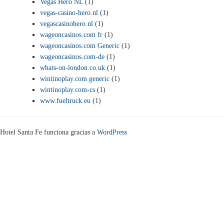
Vegas Hero NL
(1)
vegas-casino-hero.nl
(1)
vegascasinohero.nl
(1)
wageoncasinos.com fr
(1)
wageoncasinos.com Generic
(1)
wageoncasinos.com-de
(1)
whats-on-london.co.uk
(1)
wintinoplay.com generic
(1)
wintinoplay.com-cs
(1)
www.fueltruck.eu
(1)
Hotel Santa Fe funciona gracias a
WordPress