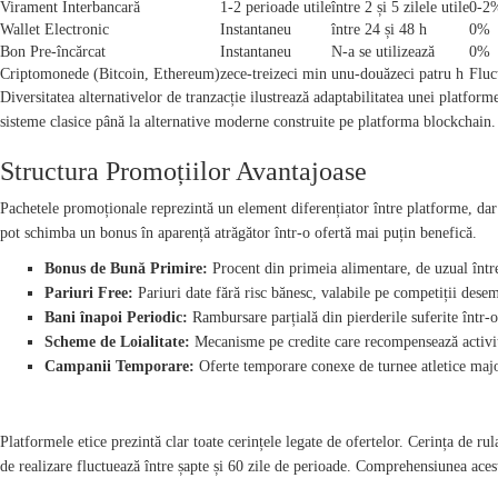
Virament Interbancară
1-2 perioade utile
între 2 și 5 zilele utile
0-2
Wallet Electronic
Instantaneu
între 24 și 48 h
0%
Bon Pre-încărcat
Instantaneu
N-a se utilizează
0%
Criptomonede (Bitcoin, Ethereum)
zece-treizeci min
unu-douăzeci patru h
Fluc
Diversitatea alternativelor de tranzacție ilustrează adaptabilitatea unei platform
sisteme clasice până la alternative moderne construite pe platforma blockchain.
Structura Promoțiilor Avantajoase
Pachetele promoționale reprezintă un element diferențiator între platforme, dar a
pot schimba un bonus în aparență atrăgător într-o ofertă mai puțin benefică.
Bonus de Bună Primire:
Procent din primeia alimentare, de uzual într
Pariuri Free:
Pariuri date fără risc bănesc, valabile pe competiții dese
Bani înapoi Periodic:
Rambursare parțială din pierderile suferite într-o
Scheme de Loialitate:
Mecanisme pe credite care recompensează activita
Campanii Temporare:
Oferte temporare conexe de turnee atletice majo
CONDIȚII ȘI TERMENI EVIDENTE
Platformele etice prezintă clar toate cerințele legate de ofertelor. Cerința de rul
de realizare fluctuează între șapte și 60 zile de perioade. Comprehensiunea aces