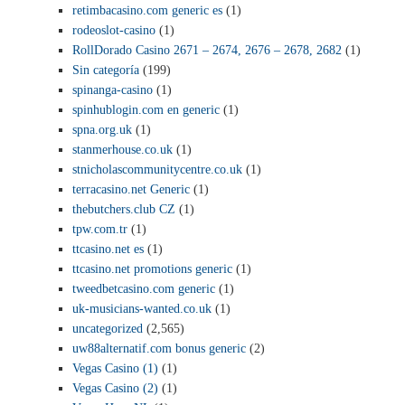
retimbacasino.com generic es
(1)
rodeoslot-casino
(1)
RollDorado Casino 2671 – 2674, 2676 – 2678, 2682
(1)
Sin categoría
(199)
spinanga-casino
(1)
spinhublogin.com en generic
(1)
spna.org.uk
(1)
stanmerhouse.co.uk
(1)
stnicholascommunitycentre.co.uk
(1)
terracasino.net Generic
(1)
thebutchers.club CZ
(1)
tpw.com.tr
(1)
ttcasino.net es
(1)
ttcasino.net promotions generic
(1)
tweedbetcasino.com generic
(1)
uk-musicians-wanted.co.uk
(1)
uncategorized
(2,565)
uw88alternatif.com bonus generic
(2)
Vegas Casino (1)
(1)
Vegas Casino (2)
(1)