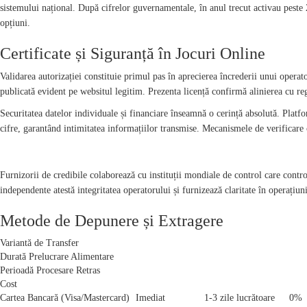
sistemului național. După cifrelor guvernamentale, în anul trecut activau peste 2
opțiuni.
Certificate și Siguranță în Jocuri Online
Validarea autorizației constituie primul pas în aprecierea încrederii unui operator
publicată evident pe websitul legitim. Prezenta licență confirmă alinierea cu regl
Securitatea datelor individuale și financiare înseamnă o cerință absolută. Platf
cifre, garantând intimitatea informațiilor transmise. Mecanismele de verificare 
CERTIFICĂRI ȘI AUDITURI INDEPENDENTE
Furnizorii de credibile colaborează cu instituții mondiale de control care contr
independente atestă integritatea operatorului și furnizează claritate în operațiuni
Metode de Depunere și Extragere
Variantă de Transfer
Durată Prelucrare Alimentare
Perioadă Procesare Retras
Cost
Cartea Bancară (Visa/Mastercard)
Imediat
1-3 zile lucrătoare
0%