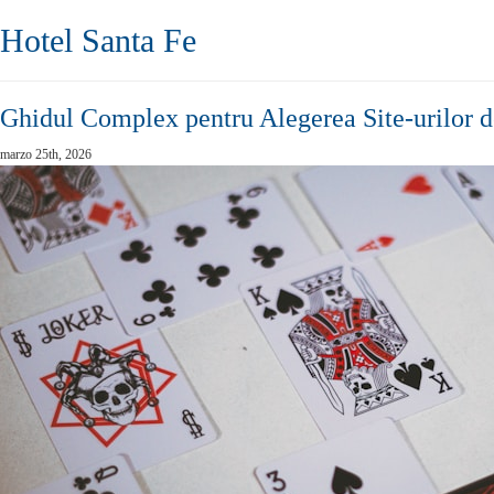
Hotel Santa Fe
Ghidul Complex pentru Alegerea Site-urilor 
marzo 25th, 2026