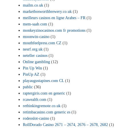
mailm.co.uk
(1)
marketbosworthbrewery.co.uk
(1)
meilleurs casinos en ligne Arabes – FR
(1)
mem-saab.com
(1)
monkeyzinocasinos.com fr promotions
(1)
moonwin-casino
(1)
mouthfeelpress.com CZ
(1)
nesrf.org.uk
(1)
neteller casinos
(1)
Online gambling
(12)
Pin Up Win
(1)
PinUp AZ
(1)
playaugustapines.com CL
(1)
public
(36)
raptergiris.com en generic
(1)
rcawealth.com
(1)
rethinkingremote.co.uk
(1)
retimbacasino.com generic es
(1)
rodeoslot-casino
(1)
RollDorado Casino 2671 – 2674, 2676 – 2678, 2682
(1)