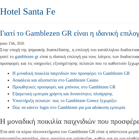
Hotel Santa Fe
Γιατί το Gamblezen GR είναι η ιδανική επιλο
junio 15th, 2026
Στην εποχή της ψηφιακής διασκέδασης, η επιλογή του κατάλληλου διαδικτυακ
γιατί το
gamblezen gr
είναι η ιδανική επιλογή για τους λάτρεις των διαδικτυα
προσφορές και τις υπηρεσίες εξυπηρέτησης πελατών που το καθιστούν ξεχωρι
Η μοναδική ποικιλία παιχνιδιών που προσφέρει το Gamblezen GR
Ασφάλεια και αξιοπιστία στο Gamblezen Casino
Προωθητικές προσφορές και μπόνους στο Gamblezen GR
Εξαιρετική εμπειρία χρήστη και δυνατότητες πλοήγησης
Υποστήριξη πελατών: πώς το Gamblezen Greece ξεχωρίζει
Πώς να κάνετε login στο Gamblezen για μια αδιάκοπη εμπειρία
Η μοναδική ποικιλία παιχνιδιών που προσφέ
Ένα από τα κύρια πλεονεκτήματα του Gamblezen GR είναι η απίστευτα μεγάλη
επιτραπέζια παιχνίδια, όπως ρουλέτα και μπλάκτζακ, καθώς και σε μια πληθ