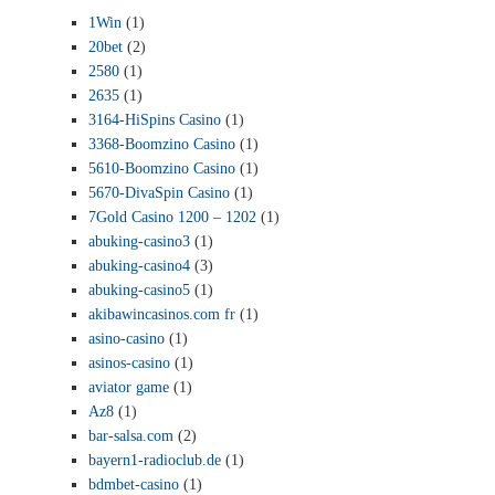
1Win
(1)
20bet
(2)
2580
(1)
2635
(1)
3164-HiSpins Casino
(1)
3368-Boomzino Casino
(1)
5610-Boomzino Casino
(1)
5670-DivaSpin Casino
(1)
7Gold Casino 1200 – 1202
(1)
abuking-casino3
(1)
abuking-casino4
(3)
abuking-casino5
(1)
akibawincasinos.com fr
(1)
asino-casino
(1)
asinos-casino
(1)
aviator game
(1)
Az8
(1)
bar-salsa.com
(2)
bayern1-radioclub.de
(1)
bdmbet-casino
(1)