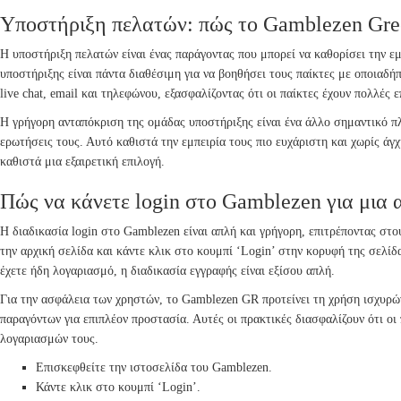
Υποστήριξη πελατών: πώς το Gamblezen Gree
Η υποστήριξη πελατών είναι ένας παράγοντας που μπορεί να καθορίσει την εμ
υποστήριξης είναι πάντα διαθέσιμη για να βοηθήσει τους παίκτες με οποιαδ
live chat, email και τηλεφώνου, εξασφαλίζοντας ότι οι παίκτες έχουν πολλές 
Η γρήγορη ανταπόκριση της ομάδας υποστήριξης είναι ένα άλλο σημαντικό πλε
ερωτήσεις τους. Αυτό καθιστά την εμπειρία τους πιο ευχάριστη και χωρίς άγ
καθιστά μια εξαιρετική επιλογή.
Πώς να κάνετε login στο Gamblezen για μια 
Η διαδικασία login στο Gamblezen είναι απλή και γρήγορη, επιτρέποντας στ
την αρχική σελίδα και κάντε κλικ στο κουμπί ‘Login’ στην κορυφή της σελί
έχετε ήδη λογαριασμό, η διαδικασία εγγραφής είναι εξίσου απλή.
Για την ασφάλεια των χρηστών, το Gamblezen GR προτείνει τη χρήση ισχυρώ
παραγόντων για επιπλέον προστασία. Αυτές οι πρακτικές διασφαλίζουν ότι οι
λογαριασμών τους.
Επισκεφθείτε την ιστοσελίδα του Gamblezen.
Κάντε κλικ στο κουμπί ‘Login’.