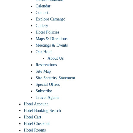
Calendar
Contact
Explore Camargo
Gallery
Hotel Policies
Maps & Directions
Meetings & Events
Our Hotel
About Us
Reservations
Site Map
Site Security Statement
Special Offers
Subscribe
Travel Agents
Hotel Account
Hotel Booking Search
Hotel Cart
Hotel Checkout
Hotel Rooms