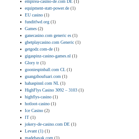
empirea-casino-de.com DE
(1)
equipment-statt-power.de
(1)
EU casino
(1)
funditfwd.org
(1)
Games
(2)
ganecasino.com generic es
(1)
gbetplaycasino.com Generic
(1)
getgodz.com-de
(1)
gigaspinz-casino-games.nl
(1)
Glory tr
(1)
gooniespinball.com CL
(1)
guangzhoufuari.com
(1)
hahaspinnl.com NL
(1)
HighFlys Casino 3092 – 3103
(1)
highflys-casino
(1)
hotloot-casino
(1)
Ice Casino
(2)
IT
(1)
jokery-de-casino.com DE
(1)
Levant (1)
(1)
madebayak.com
(1)