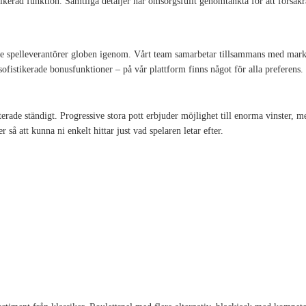
kerad funktion. Samtliga detaljer har omsorgsfullt genomtänkta för att försäkra
e spelleverantörer globen igenom. Vårt team samarbetar tillsammans med marknad
ofistikerade bonusfunktioner – på vår plattform finns något för alla preferens.
erade ständigt. Progressive stora pott erbjuder möjlighet till enorma vinster, 
så att kunna ni enkelt hittar just vad spelaren letar efter.