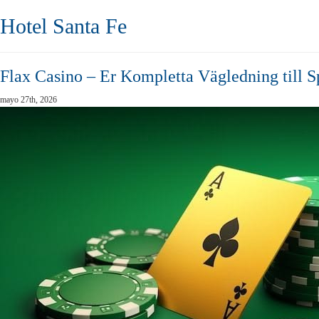
Hotel Santa Fe
Flax Casino – Er Kompletta Vägledning till 
mayo 27th, 2026