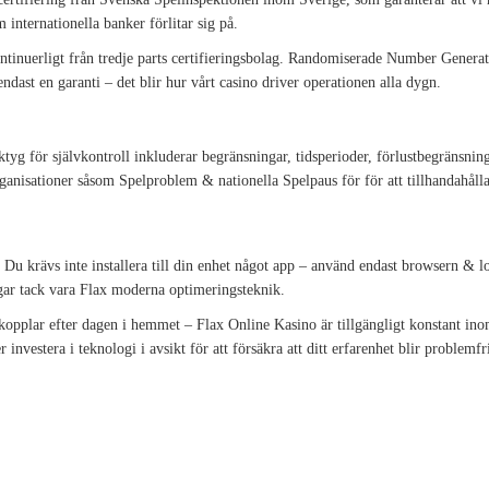
nternationella banker förlitar sig på.
ontinuerligt från tredje parts certifieringsbolag. Randomiserade Number Generat
endast en garanti – det blir hur vårt casino driver operationen alla dygn.
ktyg för självkontroll inkluderar begränsningar, tidsperioder, förlustbegränsninga
ganisationer såsom Spelproblem & nationella Spelpaus för för att tillhandahålla
u krävs inte installera till din enhet något app – använd endast browsern & log
ngar tack vara Flax moderna optimeringsteknik.
 kopplar efter dagen i hemmet – Flax Online Kasino är tillgängligt konstant ino
 investera i teknologi i avsikt för att försäkra att ditt erfarenhet blir problemf