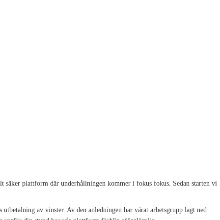
elt säker plattform där underhållningen kommer i fokus fokus. Sedan starten vi
lls utbetalning av vinster. Av den anledningen har vårat arbetsgrupp lagt ned