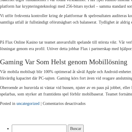
platform har krypteringsteknologi med 256-bitars nyckel – samma standard som i
Vi utför frekventa kontroller kring de plattformar & spelresultaten auditeras k
samtliga utfall är fullständigt oförutsägbart och balanserat. Tydlighet är aldrig 
ANSVARSTAGANDE GAMING
På Flax Online Kasino tar teamet ansvarsfullt spelande till största vikt. Vår ver
lösningar genom era profil. Utöver detta jobbar Flax i partnerskap med hjälpor
Gaming Var Som Helst genom Mobillösning
Vår mobila mobilsajt blir 100% optimerad åt såväl Apple och Android-enheter. D
likvärdig kapacitet där PC-sajten. Gaming körs fort även vid svagare anslutni
Oberoende av huruvida ni väntar vid bussen, njuter av en paus på jobbet, eller
spelarbas, som styrker att framtidens spel förblir mobilbaserat. Teamet fortsätter
en
Posted in
uncategorized
|
Comentarios desactivados
Flax
Casino
–
Buscar:
Er