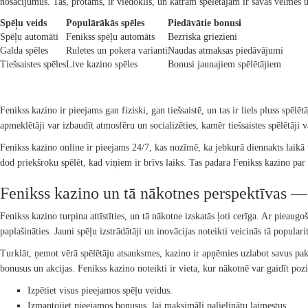
nosacījumus. Tas, protams, ir viedoklis, un katram spēlētājam ir savas vēlmes u
Spēļu veids
Populārākās spēles
Piedāvātie bonusi
Spēļu automāti
Fenikss spēļu automāts
Bezriska griezieni
Galda spēles
Ruletes un pokera varianti
Naudas atmaksas piedāvājumi
Tiešsaistes spēles
Live kazino spēles
Bonusi jaunajiem spēlētājiem
FENIKSS KAZINO DARBA LAIKS UN PIEEJAMĪBA — KAD VAR S
Fenikss kazino ir pieejams gan fiziski, gan tiešsaistē, un tas ir liels pluss spēlē
apmeklētāji var izbaudīt atmosfēru un socializēties, kamēr tiešsaistes spēlētāji
Fenikss kazino online ir pieejams 24/7, kas nozīmē, ka jebkurā diennakts laikā v
dod priekšroku spēlēt, kad viņiem ir brīvs laiks. Tas padara Fenikss kazino par 
Fenikss kazino un tā nākotnes perspektīvas —
Fenikss kazino turpina attīstīties, un tā nākotne izskatās ļoti cerīga. Ar pieaugo
paplašināties. Jauni spēļu izstrādātāji un inovācijas noteikti veicinās tā popularit
Turklāt, ņemot vērā spēlētāju atsauksmes, kazino ir apņēmies uzlabot savus paka
bonusus un akcijas. Fenikss kazino noteikti ir vieta, kur nākotnē var gaidīt poz
Izpētiet visus pieejamos spēļu veidus.
Izmantojiet pieejamos bonusus, lai maksimāli palielinātu laimestus.