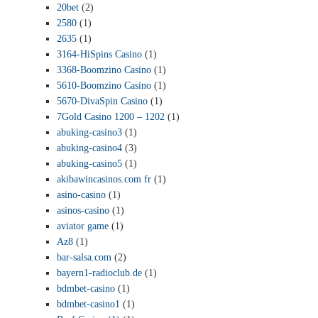
20bet
(2)
2580
(1)
2635
(1)
3164-HiSpins Casino
(1)
3368-Boomzino Casino
(1)
5610-Boomzino Casino
(1)
5670-DivaSpin Casino
(1)
7Gold Casino 1200 – 1202
(1)
abuking-casino3
(1)
abuking-casino4
(3)
abuking-casino5
(1)
akibawincasinos.com fr
(1)
asino-casino
(1)
asinos-casino
(1)
aviator game
(1)
Az8
(1)
bar-salsa.com
(2)
bayern1-radioclub.de
(1)
bdmbet-casino
(1)
bdmbet-casino1
(1)