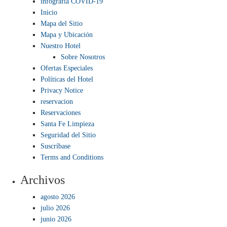
infografía COVID-19
Inicio
Mapa del Sitio
Mapa y Ubicación
Nuestro Hotel
Sobre Nosotros
Ofertas Especiales
Políticas del Hotel
Privacy Notice
reservacion
Reservaciones
Santa Fe Limpieza
Seguridad del Sitio
Suscríbase
Terms and Conditions
Archivos
agosto 2026
julio 2026
junio 2026