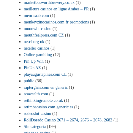
marketbosworthbrewery.co.uk
(1)
meilleurs casinos en ligne Arabes – FR
(1)
mem-saab.com
(1)
monkeyzinocasinos.com fr promotions
(1)
moonwin-casino
(1)
mouthfeelpress.com CZ
(1)
nesrf.org.uk
(1)
neteller casinos
(1)
Online gambling
(12)
Pin Up Win
(1)
PinUp AZ
(1)
playaugustapines.com CL
(1)
public
(36)
raptergiris.com en generic
(1)
rcawealth.com
(1)
rethinkingremote.co.uk
(1)
retimbacasino.com generic es
(1)
rodeoslot-casino
(1)
RollDorado Casino 2671 – 2674, 2676 – 2678, 2682
(1)
Sin categoría
(199)