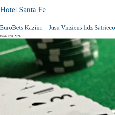
Hotel Santa Fe
EuroBets Kazino – Jūsu Virziens līdz Satriec
mayo 19th, 2026