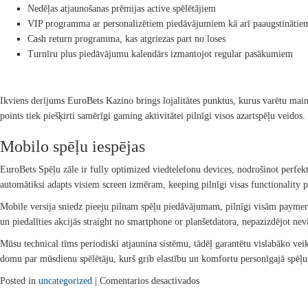
Nedēļas atjaunošanas prēmijas active spēlētājiem
VIP programma ar personalizētiem piedāvājumiem kā arī paaugstināti
Cash return programma, kas atgriezas part no loses
Turnīru plus piedāvājumu kalendārs izmantojot regular pasākumiem
LOJALITĀTES POINTS
Ikviens derījums EuroBets Kazino brings lojalitātes punktus, kurus varētu main
points tiek piešķirti samērīgi gaming aktivitātei pilnīgi visos azartspēļu veidos.
Mobilo spēļu iespējas
EuroBets Spēļu zāle ir fully optimized viedtelefonu devices, nodrošinot perf
automātiksi adapts visiem screen izmēram, keeping pilnīgi visas functionality p
Mobile versija sniedz pieeju pilnam spēļu piedāvājumam, pilnīgi visām payment o
un piedalīties akcijās straight no smartphone or planšetdatora, nepazizdējot nev
Mūsu technical tīms periodiski atjaunina sistēmu, tādēļ garantētu vislabāko vei
domu par mūsdienu spēlētāju, kurš grib elastību un komfortu personīgajā spēļu
en
Posted in
uncategorized
|
Comentarios desactivados
EuroBets