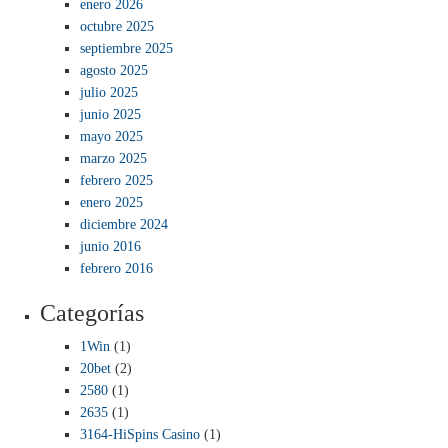
enero 2026
octubre 2025
septiembre 2025
agosto 2025
julio 2025
junio 2025
mayo 2025
marzo 2025
febrero 2025
enero 2025
diciembre 2024
junio 2016
febrero 2016
Categorías
1Win
(1)
20bet
(2)
2580
(1)
2635
(1)
3164-HiSpins Casino
(1)