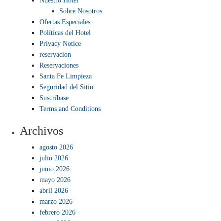
Nuestro Hotel
Sobre Nosotros
Ofertas Especiales
Políticas del Hotel
Privacy Notice
reservacion
Reservaciones
Santa Fe Limpieza
Seguridad del Sitio
Suscríbase
Terms and Conditions
Archivos
agosto 2026
julio 2026
junio 2026
mayo 2026
abril 2026
marzo 2026
febrero 2026