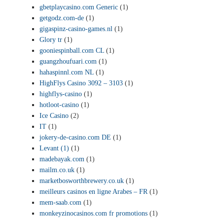
gbetplaycasino.com Generic
(1)
getgodz.com-de
(1)
gigaspinz-casino-games.nl
(1)
Glory tr
(1)
gooniespinball.com CL
(1)
guangzhoufuari.com
(1)
hahaspinnl.com NL
(1)
HighFlys Casino 3092 – 3103
(1)
highflys-casino
(1)
hotloot-casino
(1)
Ice Casino
(2)
IT
(1)
jokery-de-casino.com DE
(1)
Levant (1)
(1)
madebayak.com
(1)
mailm.co.uk
(1)
marketbosworthbrewery.co.uk
(1)
meilleurs casinos en ligne Arabes – FR
(1)
mem-saab.com
(1)
monkeyzinocasinos.com fr promotions
(1)