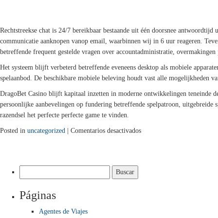
CONTACTMOGELIJKHEDEN
Rechtstreekse chat is 24/7 bereikbaar bestaande uit één doorsnee antwoordtij
communicatie aanknopen vanop email, waarbinnen wij in 6 uur reageren. Tevens 
betreffende frequent gestelde vragen over accountadministratie, overmakingen p
Het systeem blijft verbeterd betreffende eveneens desktop als mobiele apparat
spelaanbod. De beschikbare mobiele beleving houdt vast alle mogelijkheden van 
DragoBet Casino blijft kapitaal inzetten in moderne ontwikkelingen teneinde de
persoonlijke aanbevelingen op fundering betreffende spelpatroon, uitgebreide sp
razendsel het perfecte perfecte game te vinden.
en
Posted in
uncategorized
|
Comentarios desactivados
DragoBet
Casino:
Je
Buscar:
Ultieme
Bestemming
Páginas
aangaande
Online
Agentes de Viajes
Gokentertainment