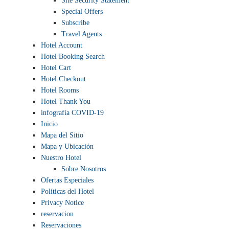
Site Security Statement
Special Offers
Subscribe
Travel Agents
Hotel Account
Hotel Booking Search
Hotel Cart
Hotel Checkout
Hotel Rooms
Hotel Thank You
infografía COVID-19
Inicio
Mapa del Sitio
Mapa y Ubicación
Nuestro Hotel
Sobre Nosotros
Ofertas Especiales
Políticas del Hotel
Privacy Notice
reservacion
Reservaciones