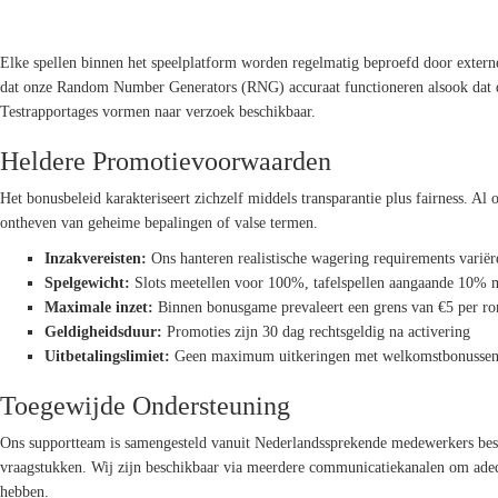
GEACCREDITEERDE SPELINTEGRITEIT
Elke spellen binnen het speelplatform worden regelmatig beproefd door exter
dat onze Random Number Generators (RNG) accuraat functioneren alsook dat de
Testrapportages vormen naar verzoek beschikbaar.
Heldere Promotievoorwaarden
Het bonusbeleid karakteriseert zichzelf middels transparantie plus fairness. A
ontheven van geheime bepalingen of valse termen.
Inzakvereisten:
Ons hanteren realistische wagering requirements varië
Spelgewicht:
Slots meetellen voor 100%, tafelspellen aangaande 10% 
Maximale inzet:
Binnen bonusgame prevaleert een grens van €5 per ro
Geldigheidsduur:
Promoties zijn 30 dag rechtsgeldig na activering
Uitbetalingslimiet:
Geen maximum uitkeringen met welkomstbonusse
Toegewijde Ondersteuning
Ons supportteam is samengesteld vanuit Nederlandssprekende medewerkers best
vraagstukken. Wij zijn beschikbaar via meerdere communicatiekanalen om adeq
hebben.