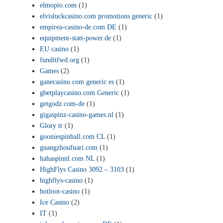
elmopio.com
(1)
elvisluckcasino.com promotions generic
(1)
empirea-casino-de.com DE
(1)
equipment-statt-power.de
(1)
EU casino
(1)
funditfwd.org
(1)
Games
(2)
ganecasino.com generic es
(1)
gbetplaycasino.com Generic
(1)
getgodz.com-de
(1)
gigaspinz-casino-games.nl
(1)
Glory tr
(1)
gooniespinball.com CL
(1)
guangzhoufuari.com
(1)
hahaspinnl.com NL
(1)
HighFlys Casino 3092 – 3103
(1)
highflys-casino
(1)
hotloot-casino
(1)
Ice Casino
(2)
IT
(1)