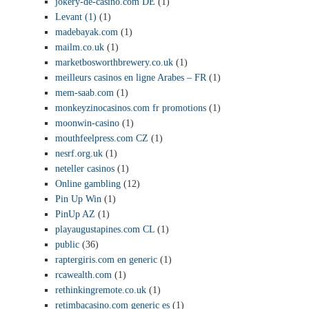
jokery-de-casino.com DE
(1)
Levant (1)
(1)
madebayak.com
(1)
mailm.co.uk
(1)
marketbosworthbrewery.co.uk
(1)
meilleurs casinos en ligne Arabes – FR
(1)
mem-saab.com
(1)
monkeyzinocasinos.com fr promotions
(1)
moonwin-casino
(1)
mouthfeelpress.com CZ
(1)
nesrf.org.uk
(1)
neteller casinos
(1)
Online gambling
(12)
Pin Up Win
(1)
PinUp AZ
(1)
playaugustapines.com CL
(1)
public
(36)
raptergiris.com en generic
(1)
rcawealth.com
(1)
rethinkingremote.co.uk
(1)
retimbacasino.com generic es
(1)