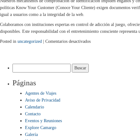
Nuestros mecanismos de comprobación de identificación impiden engaños y cert
políticas Know Your Customer (Conoce Your Cliente) exigen documentos verific
igual a usuarios como a la integridad de la web.
Colaboramos con instituciones expertas en control de adicción al juego, ofreci
disponibles. Este responsabilidad con el entretenimiento consciente representa 
en
Posted in
uncategorized
|
Comentarios desactivados
Descubre
Todo
lo
Buscar:
que
Necesitas
Páginas
Saber
sobre
Agentes de Viajes
1xBet
Aviso de Privacidad
Casino
Calendario
Contacto
Eventos y Reuniones
Explore Camargo
Galería