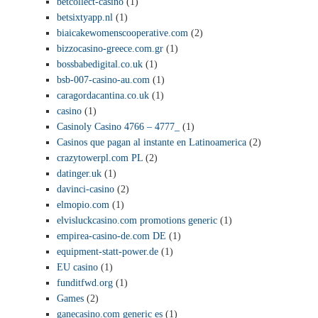
betcollect-casino
(1)
betsixtyapp.nl
(1)
biaicakewomenscooperative.com
(2)
bizzocasino-greece.com.gr
(1)
bossbabedigital.co.uk
(1)
bsb-007-casino-au.com
(1)
caragordacantina.co.uk
(1)
casino
(1)
Casinoly Casino 4766 – 4777_
(1)
Casinos que pagan al instante en Latinoamerica
(2)
crazytowerpl.com PL
(2)
datinger.uk
(1)
davinci-casino
(2)
elmopio.com
(1)
elvisluckcasino.com promotions generic
(1)
empirea-casino-de.com DE
(1)
equipment-statt-power.de
(1)
EU casino
(1)
funditfwd.org
(1)
Games
(2)
ganecasino.com generic es
(1)