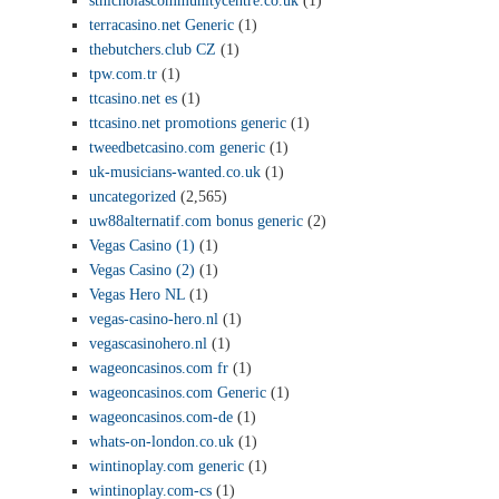
stnicholascommunitycentre.co.uk
(1)
terracasino.net Generic
(1)
thebutchers.club CZ
(1)
tpw.com.tr
(1)
ttcasino.net es
(1)
ttcasino.net promotions generic
(1)
tweedbetcasino.com generic
(1)
uk-musicians-wanted.co.uk
(1)
uncategorized
(2,565)
uw88alternatif.com bonus generic
(2)
Vegas Casino (1)
(1)
Vegas Casino (2)
(1)
Vegas Hero NL
(1)
vegas-casino-hero.nl
(1)
vegascasinohero.nl
(1)
wageoncasinos.com fr
(1)
wageoncasinos.com Generic
(1)
wageoncasinos.com-de
(1)
whats-on-london.co.uk
(1)
wintinoplay.com generic
(1)
wintinoplay.com-cs
(1)