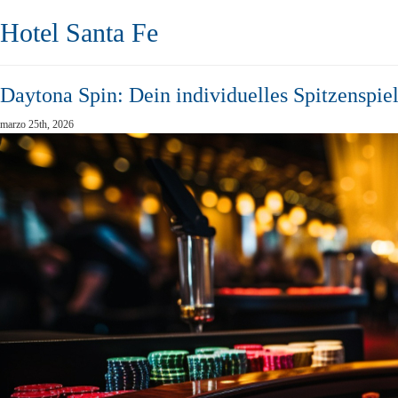
Hotel Santa Fe
Daytona Spin: Dein individuelles Spitzenspiel
marzo 25th, 2026