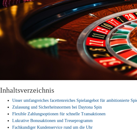
Inhaltsverzeichnis
Unser umfangreiches facettenreiches Spielangebot für ambitionierte Spi
Zulassung und Sicherheitsnormen bei Daytona Spin
Flexible Zahlungsoptionen für schnelle Transaktionen
Lukrative Bonusaktionen und Treueprogramm
Fachkundiger Kundenservice rund um die Uhr