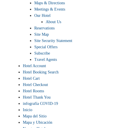
Maps & Directions
Meetings & Events
Our Hotel
About Us
Reservations
Site Map
Site Security Statement
Special Offers
Subscribe
Travel Agents
Hotel Account
Hotel Booking Search
Hotel Cart
Hotel Checkout
Hotel Rooms
Hotel Thank You
infografía COVID-19
Inicio
Mapa del Sitio
Mapa y Ubicación