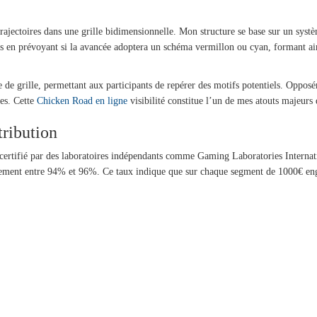
e trajectoires dans une grille bidimensionnelle. Mon structure se base sur un s
aris en prévoyant si la avancée adoptera un schéma vermillon ou cyan, formant a
me de grille, permettant aux participants de repérer des motifs potentiels. Oppos
ues. Cette
Chicken Road en ligne
visibilité constitue l’un de mes atouts majeurs 
tribution
certifié par des laboratoires indépendants comme Gaming Laboratories Internati
éralement entre 94% et 96%. Ce taux indique que sur chaque segment de 1000€ eng