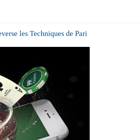
erse les Techniques de Pari