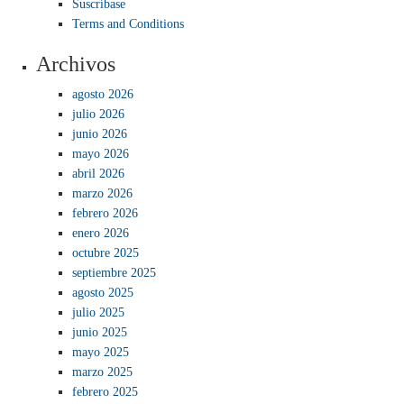
Suscríbase
Terms and Conditions
Archivos
agosto 2026
julio 2026
junio 2026
mayo 2026
abril 2026
marzo 2026
febrero 2026
enero 2026
octubre 2025
septiembre 2025
agosto 2025
julio 2025
junio 2025
mayo 2025
marzo 2025
febrero 2025