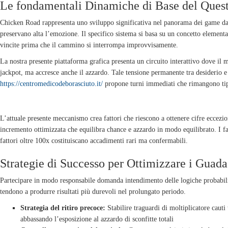
Le fondamentali Dinamiche di Base del Ques
Chicken Road rappresenta uno sviluppo significativa nel panorama dei game d
preservano alta l’emozione. Il specifico sistema si basa su un concetto elemen
vincite prima che il cammino si interrompa improvvisamente.
La nostra presente piattaforma grafica presenta un circuito interattivo dove il
jackpot, ma accresce anche il azzardo. Tale tensione permanente tra desiderio e c
https://centromedicodeborasciuto.it/
propone turni immediati che rimangono tipi
SISTEMA DI MOLTIPLICATORI PROGRESSIVI
L’attuale presente meccanismo crea fattori che riescono a ottenere cifre eccezion
incremento ottimizzata che equilibra chance e azzardo in modo equilibrato. I fa
fattori oltre 100x costituiscano accadimenti rari ma confermabili.
Strategie di Successo per Ottimizzare i Guad
Partecipare in modo responsabile domanda intendimento delle logiche probabilist
tendono a produrre risultati più durevoli nel prolungato periodo.
Strategia del ritiro precoce:
Stabilire traguardi di moltiplicatore caut
abbassando l’esposizione al azzardo di sconfitte totali