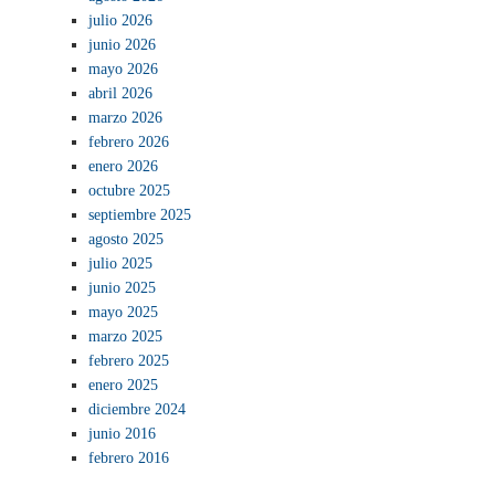
julio 2026
junio 2026
mayo 2026
abril 2026
marzo 2026
febrero 2026
enero 2026
octubre 2025
septiembre 2025
agosto 2025
julio 2025
junio 2025
mayo 2025
marzo 2025
febrero 2025
enero 2025
diciembre 2024
junio 2016
febrero 2016