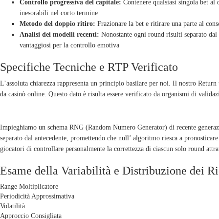
Controllo progressiva del capitale:
Contenere qualsiasi singola bet al 
inesorabili nel corto termine
Metodo del doppio ritiro:
Frazionare la bet e ritirare una parte al con
Analisi dei modelli recenti:
Nonostante ogni round risulti separato dal p
vantaggiosi per la controllo emotiva
Specifiche Tecniche e RTP Verificato
L’assoluta chiarezza rappresenta un principio basilare per noi. Il nostro Retur
da casinò online. Questo dato è risulta essere verificato da organismi di valida
CREAZIONE RANDOM CERTIFICATA
Impieghiamo un schema RNG (Random Numero Generator) di recente generazione, a
separato dal antecedente, promettendo che null’ algoritmo riesca a pronosticare 
giocatori di controllare personalmente la correttezza di ciascun solo round attra
Esame della Variabilità e Distribuzione dei 
Range Moltiplicatore
Periodicità Approssimativa
Volatilità
Approccio Consigliata