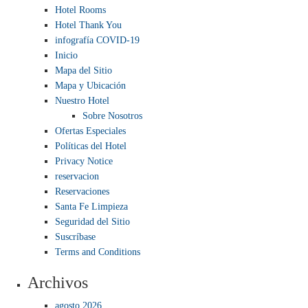
Hotel Rooms
Hotel Thank You
infografía COVID-19
Inicio
Mapa del Sitio
Mapa y Ubicación
Nuestro Hotel
Sobre Nosotros
Ofertas Especiales
Políticas del Hotel
Privacy Notice
reservacion
Reservaciones
Santa Fe Limpieza
Seguridad del Sitio
Suscríbase
Terms and Conditions
Archivos
agosto 2026