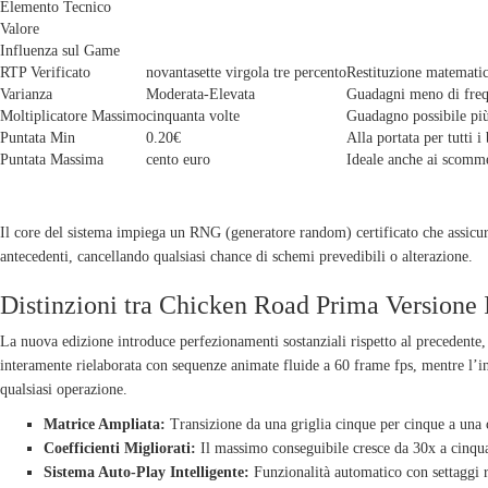
Elemento Tecnico
Valore
Influenza sul Game
RTP Verificato
novantasette virgola tre percento
Restituzione matemati
Varianza
Moderata-Elevata
Guadagni meno di frequ
Moltiplicatore Massimo
cinquanta volte
Guadagno possibile più 
Puntata Min
0.20€
Alla portata per tutti i
Puntata Massima
cento euro
Ideale anche ai scommet
MECCANISMO DI GENERAZIONE DI VALORI RANDOM VERIFIC
Il core del sistema impiega un RNG (generatore random) certificato che assicura
antecedenti, cancellando qualsiasi chance di schemi prevedibili o alterazione.
Distinzioni tra Chicken Road Prima Versione 
La nuova edizione introduce perfezionamenti sostanziali rispetto al precedente, 
interamente rielaborata con sequenze animate fluide a 60 frame fps, mentre l’in
qualsiasi operazione.
Matrice Ampliata:
Transizione da una griglia cinque per cinque a una co
Coefficienti Migliorati:
Il massimo conseguibile cresce da 30x a cinqua
Sistema Auto-Play Intelligente:
Funzionalità automatico con settaggi r