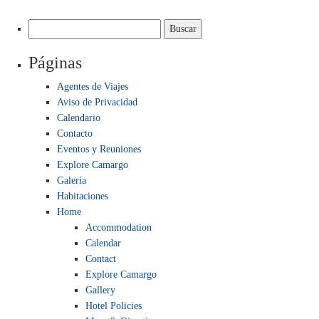
Due:
Buscar:
La
Guida
Páginas
Esaustiva
al
Agentes de Viajes
Titolo
Aviso de Privacidad
che
Calendario
Sta
Contacto
Conquistando
Eventos y Reuniones
i
Explore Camargo
Casinò
Galería
Online
Habitaciones
Home
Accommodation
Calendar
Contact
Explore Camargo
Gallery
Hotel Policies