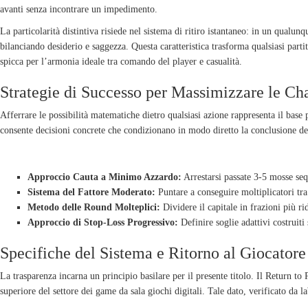
avanti senza incontrare un impedimento.
La particolarità distintiva risiede nel sistema di ritiro istantaneo: in un qualu
bilanciando desiderio e saggezza. Questa caratteristica trasforma qualsiasi par
spicca per l’armonia ideale tra comando del player e casualità.
Strategie di Successo per Massimizzare le Ch
Afferrare le possibilità matematiche dietro qualsiasi azione rappresenta il base 
consente decisioni concrete che condizionano in modo diretto la conclusione del
METODI PROVATI DAI GIOCATORI VETERANI
Approccio Cauta a Minimo Azzardo:
Arrestarsi passate 3-5 mosse seq
Sistema del Fattore Moderato:
Puntare a conseguire moltiplicatori tr
Metodo delle Round Molteplici:
Dividere il capitale in frazioni più ri
Approccio di Stop-Loss Progressivo:
Definire soglie adattivi costruiti 
Specifiche del Sistema e Ritorno al Giocatore
La trasparenza incarna un principio basilare per il presente titolo. Il Return to
superiore del settore dei game da sala giochi digitali. Tale dato, verificato da l