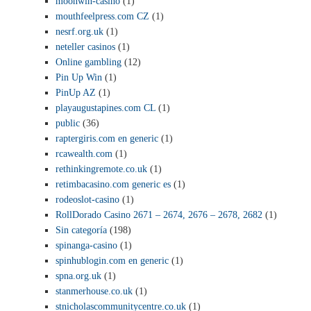
moonwin-casino
(1)
mouthfeelpress.com CZ
(1)
nesrf.org.uk
(1)
neteller casinos
(1)
Online gambling
(12)
Pin Up Win
(1)
PinUp AZ
(1)
playaugustapines.com CL
(1)
public
(36)
raptergiris.com en generic
(1)
rcawealth.com
(1)
rethinkingremote.co.uk
(1)
retimbacasino.com generic es
(1)
rodeoslot-casino
(1)
RollDorado Casino 2671 – 2674, 2676 – 2678, 2682
(1)
Sin categoría
(198)
spinanga-casino
(1)
spinhublogin.com en generic
(1)
spna.org.uk
(1)
stanmerhouse.co.uk
(1)
stnicholascommunitycentre.co.uk
(1)