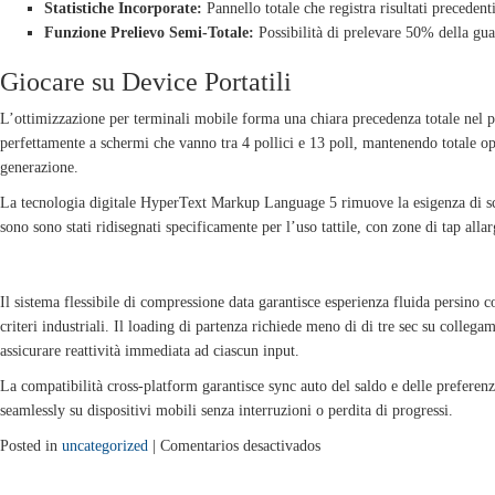
Statistiche Incorporate:
Pannello totale che registra risultati precedent
Funzione Prelievo Semi-Totale:
Possibilità di prelevare 50% della gua
Giocare su Device Portatili
L’ottimizzazione per terminali mobile forma una chiara precedenza totale nel 
perfettamente a schermi che vanno tra 4 pollici e 13 poll, mantenendo totale op
generazione.
La tecnologia digitale HyperText Markup Language 5 rimuove la esigenza di sca
sono sono stati ridisegnati specificamente per l’uso tattile, con zone di tap allar
RENDIMENTO OTTIMIZZATE PER QUALSIASI CONNESSIONE
Il sistema flessibile di compressione data garantisce esperienza fluida persino 
criteri industriali. Il loading di partenza richiede meno di di tre sec su colleg
assicurare reattività immediata ad ciascun input.
La compatibilità cross-platform garantisce sync auto del saldo e delle preferenz
seamlessly su dispositivi mobili senza interruzioni o perdita di progressi.
en
Posted in
uncategorized
|
Comentarios desactivados
Chicken
Road