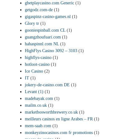
gbetplaycasino.com Generic
(1)
getgodz.com-de
(1)
gigaspinz-casino-games.nl
(1)
Glory tr
(1)
gooniespinball.com CL
(1)
guangzhoufuari.com
(1)
hahaspinnl.com NL
(1)
HighFlys Casino 3092 – 3103
(1)
highflys-casino
(1)
hotloot-casino
(1)
Ice Casino
(2)
IT
(1)
jokery-de-casino.com DE
(1)
Levant (1)
(1)
madebayak.com
(1)
mailm.co.uk
(1)
marketbosworthbrewery.co.uk
(1)
meilleurs casinos en ligne Arabes – FR
(1)
mem-saab.com
(1)
monkeyzinocasinos.com fr promotions
(1)