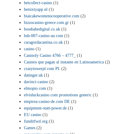
betcollect-casino
(1)
betsixtyapp.nl
(1)
biaicakewomenscooperative.com
(2)
bizzocasino-greece.com.gr
(1)
bossbabedigital.co.uk
(1)
bsb-007-casino-au.com
(1)
caragordacantina.co.uk
(1)
casino
(1)
Casinoly Casino 4766 – 4777_
(1)
Casinos que pagan al instante en Latinoamerica
(2)
crazytowerpl.com PL
(2)
datinger.uk
(1)
davinci-casino
(2)
elmopio.com
(1)
elvisluckcasino.com promotions generic
(1)
empirea-casino-de.com DE
(1)
equipment-statt-power.de
(1)
EU casino
(1)
funditfwd.org
(1)
Games
(2)