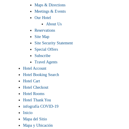
Maps & Directions
Meetings & Events
Our Hotel
About Us
Reservations
Site Map
Site Security Statement
Special Offers
Subscribe
Travel Agents
Hotel Account
Hotel Booking Search
Hotel Cart
Hotel Checkout
Hotel Rooms
Hotel Thank You
infografía COVID-19
Inicio
Mapa del Sitio
Mapa y Ubicación