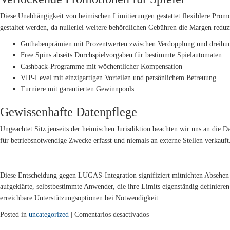
Diese Unabhängigkeit von heimischen Limitierungen gestattet flexiblere Pr
gestaltet werden, da nullerlei weitere behördlichen Gebühren die Margen reduz
Guthabenprämien mit Prozentwerten zwischen Verdopplung und dreihun
Free Spins abseits Durchspielvorgaben für bestimmte Spielautomaten
Cashback-Programme mit wöchentlicher Kompensation
VIP-Level mit einzigartigen Vorteilen und persönlichem Betreuung
Turniere mit garantierten Gewinnpools
Gewissenhafte Datenpflege
Ungeachtet Sitz jenseits der heimischen Jurisdiktion beachten wir uns an di
für betriebsnotwendige Zwecke erfasst und niemals an externe Stellen verkauf
SELBSTBESTIMMUNG ALS LEITPRINZIP
Diese Entscheidung gegen LUGAS-Integration signifiziert mitnichten Absehen a
aufgeklärte, selbstbestimmte Anwender, die ihre Limits eigenständig definier
erreichbare Unterstützungsoptionen bei Notwendigkeit.
en
Posted in
uncategorized
|
Comentarios desactivados
Casino