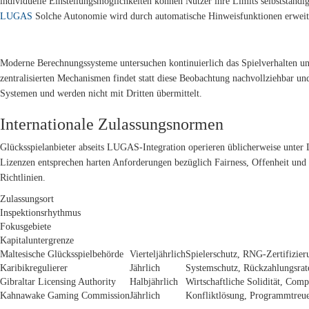
individuelle Einstellungsmöglichkeiten können Nutzer ihre Limits selbstständi
LUGAS
Solche Autonomie wird durch automatische Hinweisfunktionen erweiter
DIGITALE SCHUTZMECHANISMEN IM BESONDEREN
Moderne Berechnungssysteme untersuchen kontinuierlich das Spielverhalten und
zentralisierten Mechanismen findet statt diese Beobachtung nachvollziehbar un
Systemen und werden nicht mit Dritten übermittelt.
Internationale Zulassungsnormen
Glücksspielanbieter abseits LUGAS-Integration operieren üblicherweise unter L
Lizenzen entsprechen harten Anforderungen bezüglich Fairness, Offenheit und S
Richtlinien.
Zulassungsort
Inspektionsrhythmus
Fokusgebiete
Kapitaluntergrenze
Maltesische Glücksspielbehörde
Vierteljährlich
Spielerschutz, RNG-Zertifizier
Karibikregulierer
Jährlich
Systemschutz, Rückzahlungsrat
Gibraltar Licensing Authority
Halbjährlich
Wirtschaftliche Solidität, Comp
Kahnawake Gaming Commission
Jährlich
Konfliktlösung, Programmtreu