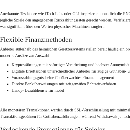
STANDARDS-EINHALTUNG DURCH EXTERNE KONTROLLEN
Anerkannte Testlabore wie iTech Labs oder GLI inspizieren monatlich die RN
jegliche Spiele den angegebenen Rückzahlungsraten gerecht werden. Verifiziert
was signifikant über den Werten physischer Maschinen rangiert.
Flexible Finanzmethoden
Anbieter außerhalb des heimischen Gesetzessystems stellen bereit häufig ein 
moderne Ansätze zur Auswahl:
Kryptowährungen mit sofortiger Verarbeitung und höchster Anonymität
Digitale Brieftaschen unterschiedlicher Anbieter für zügige Guthaben-
Vorauszahlungsgutscheine für überwachtes Finanzmanagement
Direkte Banküberweisungen mit zeitgemäßen Echtzeitverfahren
Handy- Bezahldienste für mobil
TRANSAKTIONSSICHERHEIT UND PREISGESTALTUNG
Alle monetären Transaktionen werden durch SSL-Verschlüsselung mit minimal hö
Transaktionsgebühren für Guthabenzuführungen, während Withdrawals je nach g
Verlockende Promotionen für Spieler