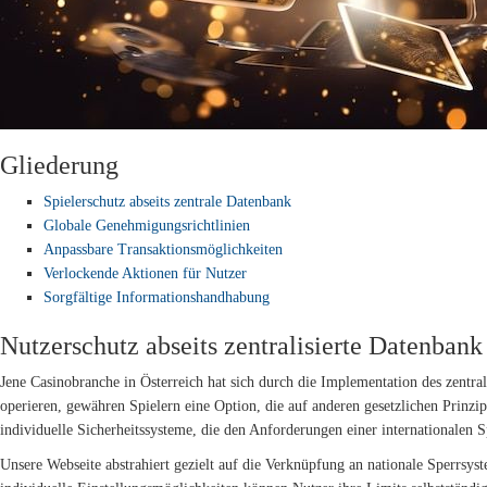
Gliederung
Spielerschutz abseits zentrale Datenbank
Globale Genehmigungsrichtlinien
Anpassbare Transaktionsmöglichkeiten
Verlockende Aktionen für Nutzer
Sorgfältige Informationshandhabung
Nutzerschutz abseits zentralisierte Datenbank
Jene Casinobranche in Österreich hat sich durch die Implementation des zentra
operieren, gewähren Spielern eine Option, die auf anderen gesetzlichen Prinzi
individuelle Sicherheitssysteme, die den Anforderungen einer internationalen
Unsere Webseite abstrahiert gezielt auf die Verknüpfung an nationale Sperrsys