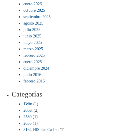
enero 2026
octubre 2025
septiembre 2025
agosto 2025
julio 2025
junio 2025
mayo 2025
marzo 2025
febrero 2025
enero 2025
diciembre 2024
junio 2016
febrero 2016
Categorías
1Win
(1)
20bet
(2)
2580
(1)
2635
(1)
3164-HiSpins Casino
(1)