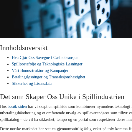
Innholdsoversikt
Hva Gjør Oss Særegne i Casinobransjen
Spillportefølje og Teknologiske Løsninger
Vårt Bonusstruktur og Kampanjer
Betalingsløsninger og Transaksjonshastighet
Sikkerhet og Lisensdata
Det som Skaper Oss Unike i Spillindustrien
Hos
besøk siden
har vi skapt en spillside som kombinerer nymodens teknologi m
utbetalingshåndtering og et omfattende utvalg av spilleverandører som tilbyr ver
spillkatalog – de vil ha sikkerhet, tempo og en portal som respekterer deres inn
Dette norske markedet har sett en gjennomsnittlig årlig vekst på tolv komma fir