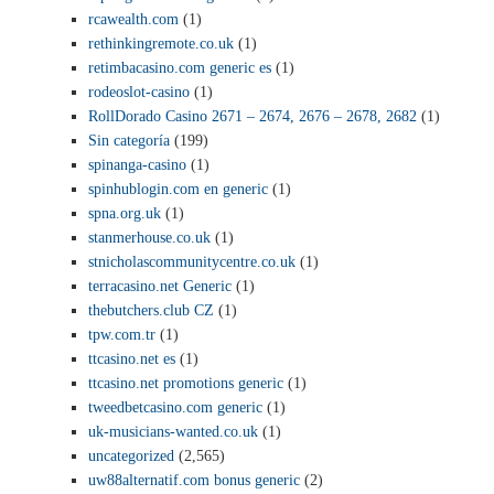
rcawealth.com
(1)
rethinkingremote.co.uk
(1)
retimbacasino.com generic es
(1)
rodeoslot-casino
(1)
RollDorado Casino 2671 – 2674, 2676 – 2678, 2682
(1)
Sin categoría
(199)
spinanga-casino
(1)
spinhublogin.com en generic
(1)
spna.org.uk
(1)
stanmerhouse.co.uk
(1)
stnicholascommunitycentre.co.uk
(1)
terracasino.net Generic
(1)
thebutchers.club CZ
(1)
tpw.com.tr
(1)
ttcasino.net es
(1)
ttcasino.net promotions generic
(1)
tweedbetcasino.com generic
(1)
uk-musicians-wanted.co.uk
(1)
uncategorized
(2,565)
uw88alternatif.com bonus generic
(2)