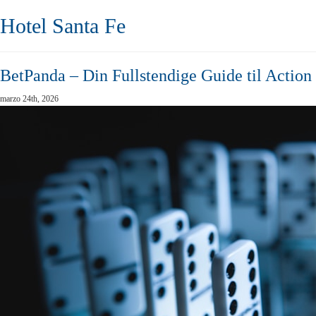
Hotel Santa Fe
BetPanda – Din Fullstendige Guide til Action 
marzo 24th, 2026