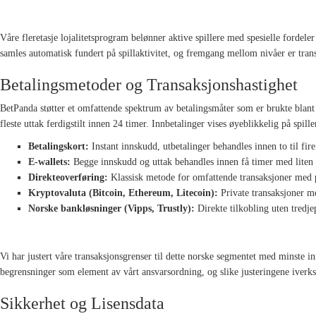
LOJALITETSPROGRAM
Våre fleretasje lojalitetsprogram belønner aktive spillere med spesielle fordele
samles automatisk fundert på spillaktivitet, og fremgang mellom nivåer er tran
Betalingsmetoder og Transaksjonshastighet
BetPanda støtter et omfattende spektrum av betalingsmåter som er brukte blant
fleste uttak ferdigstilt innen 24 timer. Innbetalinger vises øyeblikkelig på spil
Betalingskort:
Instant innskudd, utbetalinger behandles innen to til fi
E-wallets:
Begge innskudd og uttak behandles innen få timer med lite
Direkteoverføring:
Klassisk metode for omfattende transaksjoner med 
Kryptovaluta (Bitcoin, Ethereum, Litecoin):
Private transaksjoner me
Norske bankløsninger (Vipps, Trustly):
Direkte tilkobling uten tredj
BETALINGSGRENSER
Vi har justert våre transaksjonsgrenser til dette norske segmentet med minste 
begrensninger som element av vårt ansvarsordning, og slike justeringene iverks
Sikkerhet og Lisensdata