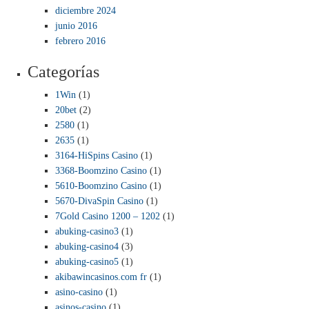
diciembre 2024
junio 2016
febrero 2016
Categorías
1Win
(1)
20bet
(2)
2580
(1)
2635
(1)
3164-HiSpins Casino
(1)
3368-Boomzino Casino
(1)
5610-Boomzino Casino
(1)
5670-DivaSpin Casino
(1)
7Gold Casino 1200 – 1202
(1)
abuking-casino3
(1)
abuking-casino4
(3)
abuking-casino5
(1)
akibawincasinos.com fr
(1)
asino-casino
(1)
asinos-casino
(1)