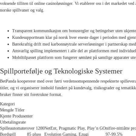
voksende tilliten til online casinoløsninger. Vi etablerer oss i det markedet v
norske spillvaner og valg.
VÅR HOVEDVERDIER
Transparent kommunikasjon om bonusregler og betingelser uten ukjente
Kundesupportteam klar på norsk hver eneste dager i perioden med gjenno
Bærekraftig drift med karbonnøytrale serverløsninger i partnerskap med
Ansvarlig spilling implementert i alle del av plattformen med individuel
Mobiltilpasset plattform som fungerer sømløst på samtlige apparater ute
Spillportefølje og Teknologiske Systemer
BetPanda koopererer med over førti verdensomspennende respekterte spilleveran
titler, og vi organiserer innhold fundert på kundevalg, risikograder og tematik
bruker finner sitt foretrukne format.
Kategori
Mengde Titler
Kjente Produsenter
Utbetalingsrate
Spilleautomater
over 1200
NetEnt, Pragmatic Play, Play’n GO
nifire-nittiåtte pr
Bordspill
85 pluss
Evolution Gaming, Ezugi
97-99.5%